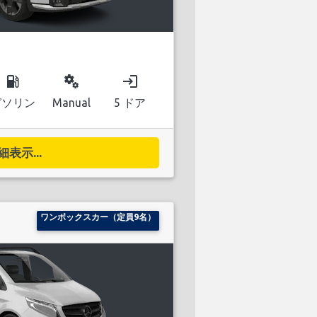
local_gas_station
miscellaneous_services
login
ガソリン
Manual
5 ドア
細表示...
ワンボックスカー（定員9名）