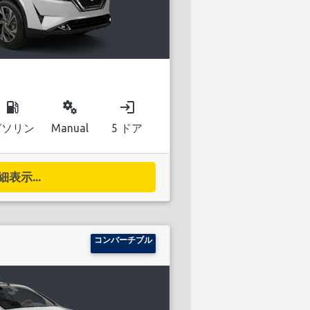
local_gas_station
miscellaneous_services
login
ガソリン
Manual
5 ドア
細表示...
コンバーチブル