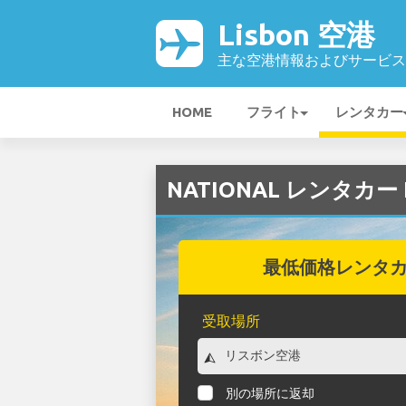
Lisbon 空港
主な空港情報およびサービス
HOME
フライト
レンタカー
NATIONAL レンタカー L
最低価格レンタ
受取場所
別の場所に返却