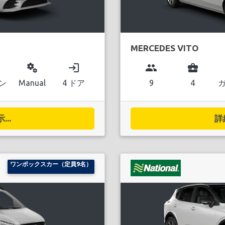
MERCEDES VITO
miscellaneous_services
login
group
business_center
ン
Manual
4 ドア
9
4
..
詳
ワンボックスカー（定員9名）