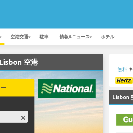
空港交通
駐車
情報&ニュース
ホテル
isbon 空港
無料
キ
カー
Lisb