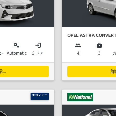
OPEL ASTRA CONVERT
miscellaneous_services
login
group
business_center
ン
Automatic
5 ドア
4
3
..
詳
エコノミー