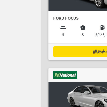
FORD FOCUS
group
business_center
local_gas_station
5
3
ガソリ
詳細表示.