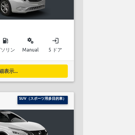
local_gas_station
miscellaneous_services
login
ガソリン
Manual
5 ドア
細表示...
SUV（スポーツ用多目的車）