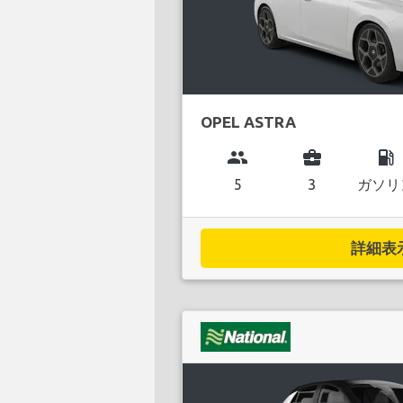
OPEL ASTRA
group
business_center
local_gas_station
5
3
ガソリ
詳細表示.