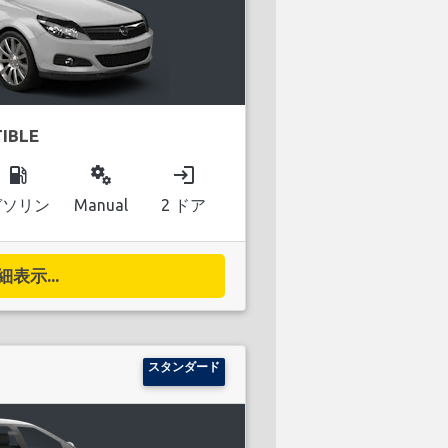
IBLE
local_gas_station
miscellaneous_services
login
ガソリン
Manual
2 ドア
細表示...
スタンダード