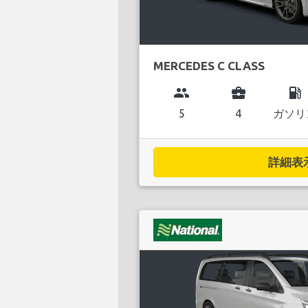
MERCEDES C CLASS
group
business_center
local_gas_station
5
4
ガソリ
詳細表示.