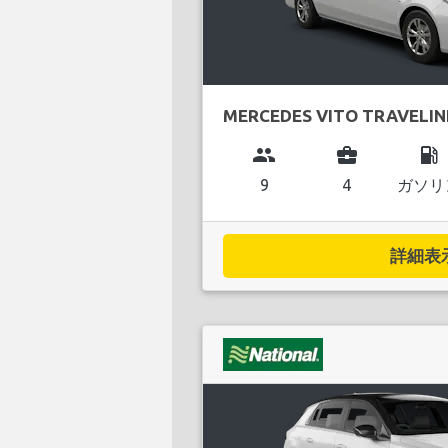
MERCEDES VITO TRAVELIN
group
business_center
local_gas_station
9
4
ガソリ
詳細表示.