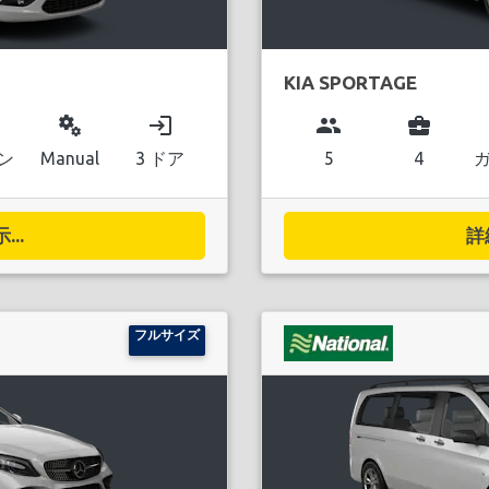
KIA SPORTAGE
miscellaneous_services
login
group
business_center
ン
Manual
3 ドア
5
4
..
詳
フルサイズ