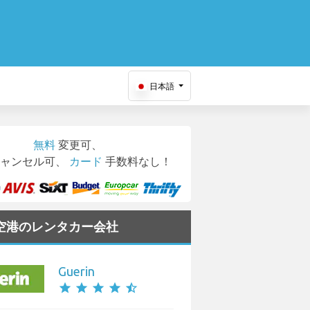
日本語
無料
変更可、
ャンセル可、
カード
手数料なし！
on 空港のレンタカー会社
Guerin
star
star
star
star
star_half