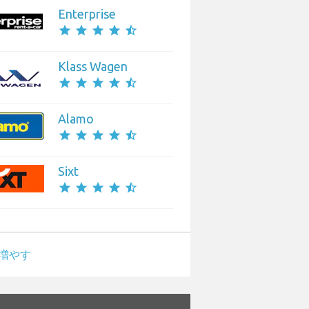
Enterprise
star
star
star
star
star_half
Klass Wagen
star
star
star
star
star_half
Alamo
star
star
star
star
star_half
Sixt
star
star
star
star
star_half
増やす