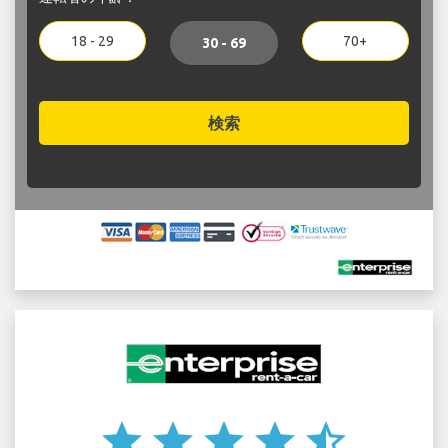
18 - 29
70+
30 - 69
検索
star
star
star
star
star_half