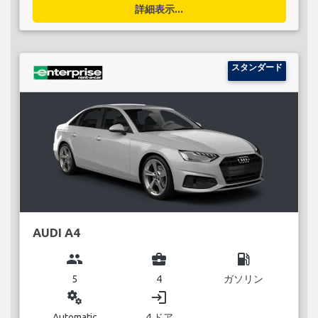
詳細表示...
スタンダード
AUDI A4
group
business_center
local_gas_station
5
4
ガソリン
miscellaneous_services
login
Automatic
4 ドア