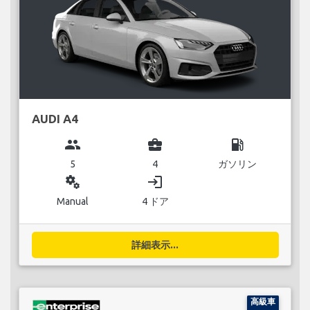
AUDI A4
group
business_center
local_gas_station
5
4
ガソリン
miscellaneous_services
login
Manual
4 ドア
詳細表示...
高級車