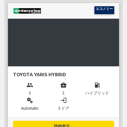
エコノミー
TOYOTA YARIS HYBRID
group
business_center
local_gas_station
5
2
ハイブリッド
miscellaneous_services
login
Automatic
5 ドア
詳細表示...