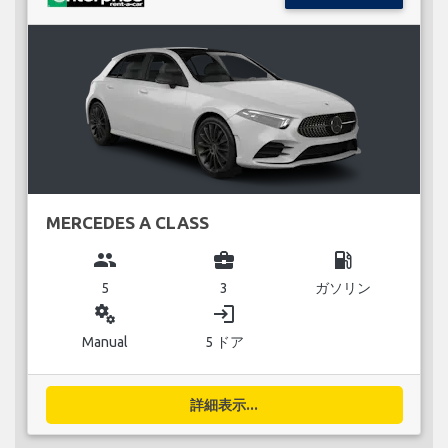
MERCEDES A CLASS
group
business_center
local_gas_station
5
3
ガソリン
miscellaneous_services
login
Manual
5 ドア
詳細表示...