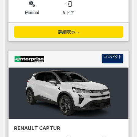
miscellaneous_services
login
Manual
5 ドア
詳細表示...
コンパクト
RENAULT CAPTUR