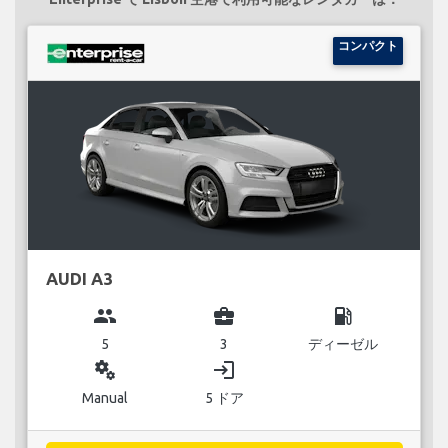
コンパクト
AUDI A3
group
business_center
local_gas_station
5
3
ディーゼル
miscellaneous_services
login
Manual
5 ドア