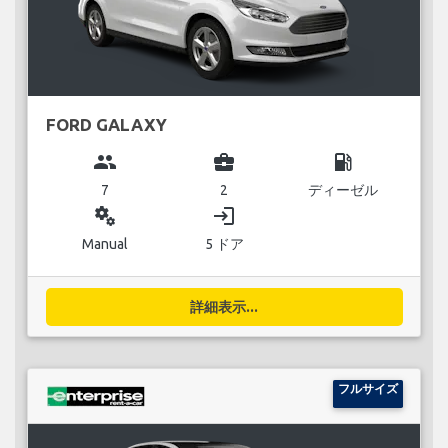
FORD GALAXY
group
business_center
local_gas_station
7
2
ディーゼル
miscellaneous_services
login
Manual
5 ドア
詳細表示...
フルサイズ