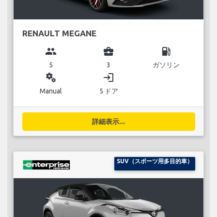
RENAULT MEGANE
group
business_center
local_gas_station
5
3
ガソリン
miscellaneous_services
login
Manual
5 ドア
詳細表示...
SUV（スポーツ用多目的車）