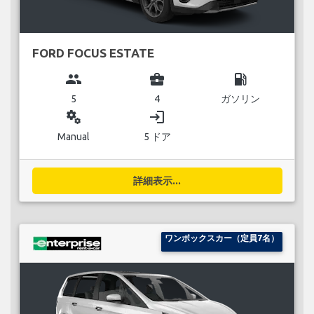
FORD FOCUS ESTATE
group
business_center
local_gas_station
5
4
ガソリン
miscellaneous_services
login
Manual
5 ドア
詳細表示...
ワンボックスカー（定員7名）