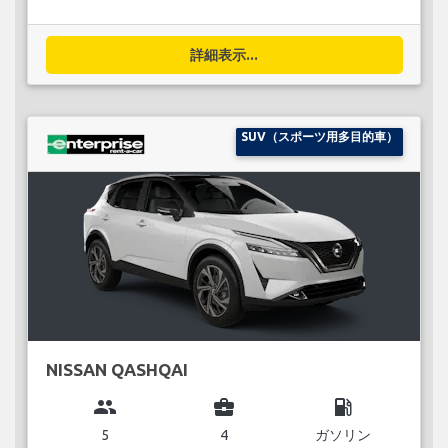
詳細表示...
SUV（スポーツ用多目的車）
NISSAN QASHQAI
group
business_center
local_gas_station
5
4
ガソリン