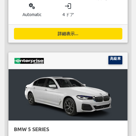
miscellaneous_services
login
Automatic
4 ドア
詳細表示...
高級車
BMW 5 SERIES