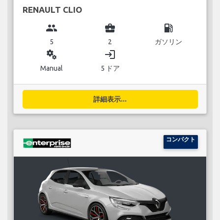
RENAULT CLIO
group
business_center
local_gas_station
5
2
ガソリン
miscellaneous_services
login
Manual
5 ドア
詳細表示...
コンパクト