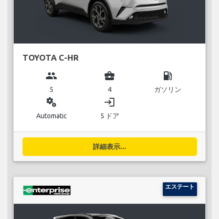
TOYOTA C-HR
group
business_center
local_gas_station
5
4
ガソリン
miscellaneous_services
login
Automatic
5 ドア
詳細表示...
エステート