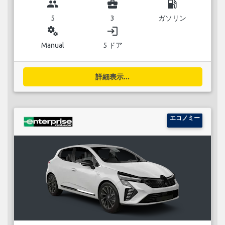
group
business_center
local_gas_station
5
3
ガソリン
miscellaneous_services
login
Manual
5 ドア
詳細表示...
エコノミー