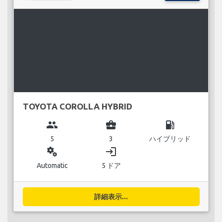
TOYOTA COROLLA HYBRID
group
business_center
local_gas_station
5
3
ハイブリッド
miscellaneous_services
login
Automatic
5 ドア
詳細表示...