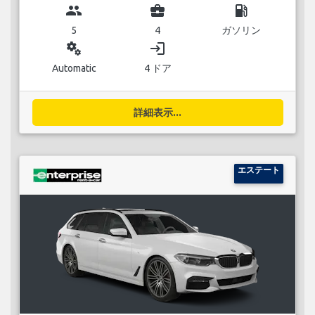
group
business_center
local_gas_station
5
4
ガソリン
miscellaneous_services
login
Automatic
4 ドア
詳細表示...
エステート