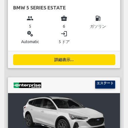
BMW 5 SERIES ESTATE
group
business_center
local_gas_station
5
6
ガソリン
miscellaneous_services
login
Automatic
5 ドア
詳細表示...
エステート