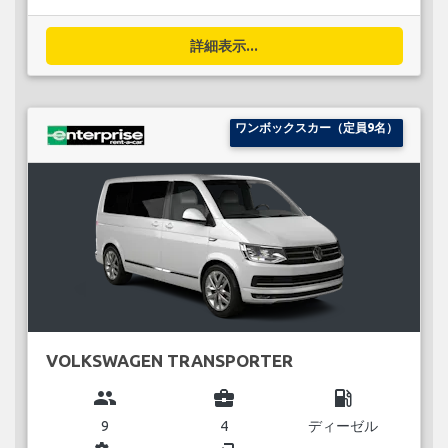
詳細表示...
ワンボックスカー（定員9名）
VOLKSWAGEN TRANSPORTER
group
business_center
local_gas_station
9
4
ディーゼル