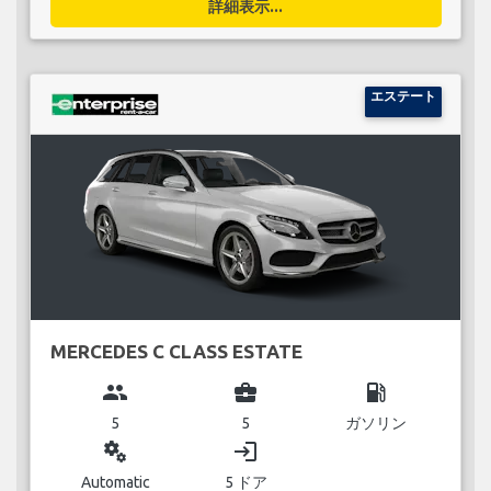
詳細表示...
エステート
MERCEDES C CLASS ESTATE
group
business_center
local_gas_station
5
5
ガソリン
miscellaneous_services
login
Automatic
5 ドア