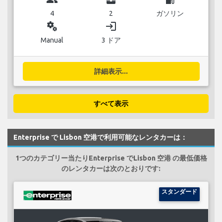
4
2
ガソリン
miscellaneous_services
login
Manual
3 ドア
詳細表示...
すべて表示
Enterprise で Lisbon 空港で利用可能なレンタカーは：
1つのカテゴリー当たりEnterprise でLisbon 空港 の最低価格
のレンタカーは次のとおりです:
スタンダード