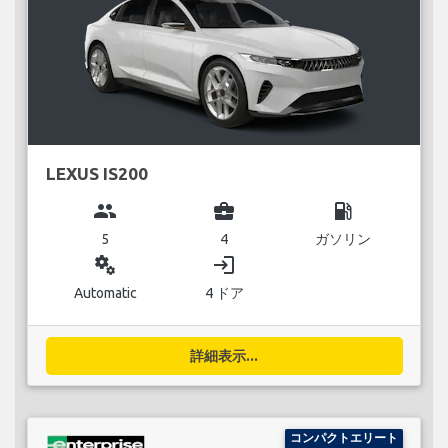
LEXUS IS200
group
business_center
local_gas_station
5
4
ガソリン
miscellaneous_services
login
Automatic
4 ドア
詳細表示...
コンパクトエリート