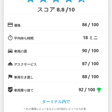
スコア 8.8 /10
credit_card
86 / 100
価格
timer
18 ミニ
平均待ち時間
directions_car
90 / 100
車両の質
room_service
87 / 100
デスクサービス
flag
88 / 100
車両引き渡し
beenhere
92 / 100
emoji_events
車両乗り捨て
ターミナル内で
* 35 の最新レビューをもとに327合計レビューから計算。