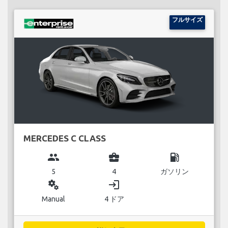
フルサイズ
MERCEDES C CLASS
group
business_center
local_gas_station
5
4
ガソリン
miscellaneous_services
login
Manual
4 ドア