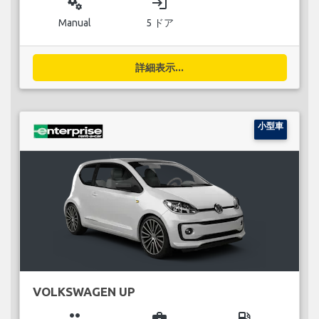
miscellaneous_services
login
Manual
5 ドア
詳細表示...
小型車
VOLKSWAGEN UP
group
business_center
local_gas_station