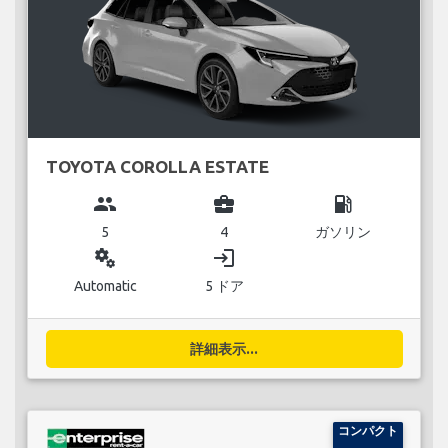
TOYOTA COROLLA ESTATE
group
business_center
local_gas_station
5
4
ガソリン
miscellaneous_services
login
Automatic
5 ドア
詳細表示...
コンパクト