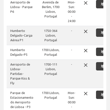
close
Aeroporto de
Avenida de
Mon-
地図
Lisboa - Parque
Berlim, 1700
Sun:
P6
Lisbon,
00:00
Portugal
-
24:00
close
Humberto
1750-364
-
地図
Delgado-Carga
Lisbon,
Aérea P1
Portugal
close
Humberto
1700 Lisbon,
-
地図
Delgado-P5
Portugal
close
Aeroporto de
1700-111
-
地図
Lisboa-
Lisbon,
Partidas-
Portugal
Parque Kiss &
Fly
close
Parque de
1700 Lisbon,
Mon-
地図
Estacionamento
Portugal
Sun:
do Aeroporto
00:00
de Lisboa - P3
-