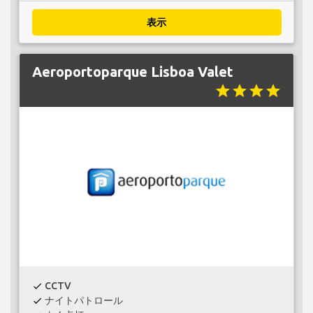
表示
Aeroportoparque Lisboa Valet
star
star
star
star
CCTV
check
ナイトパトロール
check