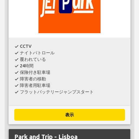
CCTV
check
ナイトパトロール
check
覆われている
check
24時間
check
保険付き駐車場
check
障害者の移動
check
障害者用駐車場
check
フラットバッテリージャンプスタート
check
表示
Park and Trip - Lisboa