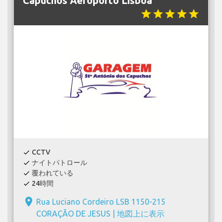
Capuchos Aeroporto Lisboa
star
star
star
star
star
CCTV
check
ナイトパトロール
check
覆われている
check
24時間
check
place
Rua Luciano Cordeiro LSB 1150-215
CORAÇÃO DE JESUS |
地図上に表示