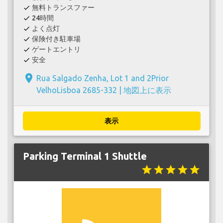
無料トランスファー
check
24時間
check
よく点灯
check
保険付き駐車場
check
ゲートエントリ
check
安全
check
place
Rua Salgado Zenha, Lot 1 and 2Prior
VelhoLisboa 2685-332 |
地図上に表示
表示
Parking Terminal 1 Shuttle
star
star
star
star
star