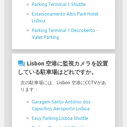
Parking Terminal 1 Shuttle
Estacionamento Altis Park Hotel
Lisboa
Parking Terminal 1 Descoberto -
Valet Parking
question_answer
Lisbon 空港に監視カメラを設置
している駐車場はどれですか。
次の駐車場には、Lisbon 空港にCCTVがあ
ります：
Garagem Santo António dos
Capuchos Aeroporto Lisboa
Easy Parking Lisboa Shuttle