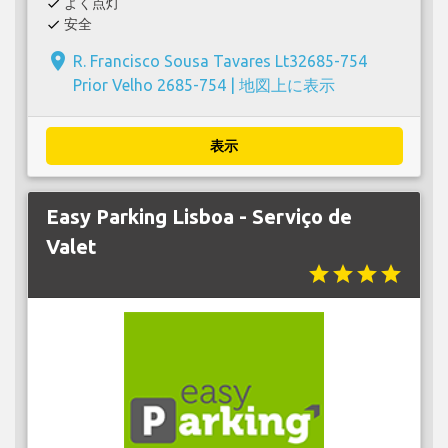
よく点灯
check
安全
check
place
R. Francisco Sousa Tavares Lt32685-754
Prior Velho 2685-754 |
地図上に表示
表示
Easy Parking Lisboa - Serviço de
Valet
star
star
star
star