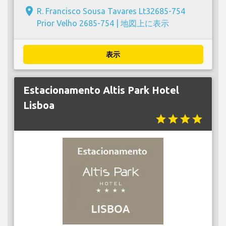
place
R. Francisco Sousa Tavares Lt32685-754
Prior Velho 2685-754 |
地図上に表示
表示
Estacionamento Altis Park Hotel
Lisboa
star
star
star
star