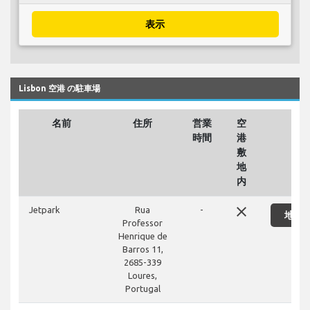
表示
Lisbon 空港 の駐車場
名前
住所
営業
空
時間
港
敷
地
内
close
Jetpark
Rua
-
地図
Professor
Henrique de
Barros 11,
2685-339
Loures,
Portugal