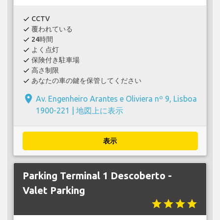
CCTV
check
覆われている
check
24時間
check
よく点灯
check
保険付き駐車場
check
高さ制限
check
あなたの車の鍵を保管してください
check
place
Av. Engenheiro Arantes e Oliviera nº 9, Lisboa
1900-221 |
地図上に表示
表示
Parking Terminal 1 Descoberto -
Valet Parking
star
star
star
star