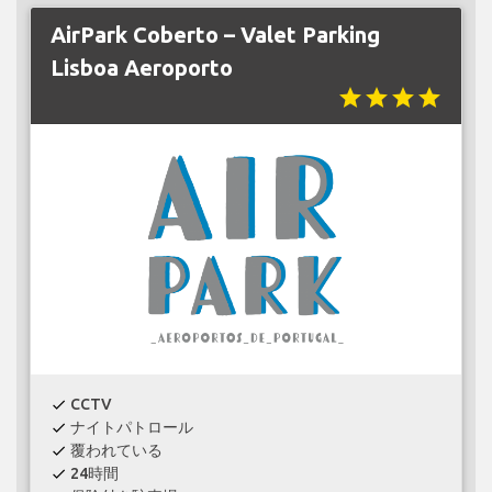
AirPark Coberto – Valet Parking
Lisboa Aeroporto
star
star
star
star
CCTV
check
ナイトパトロール
check
覆われている
check
24時間
check