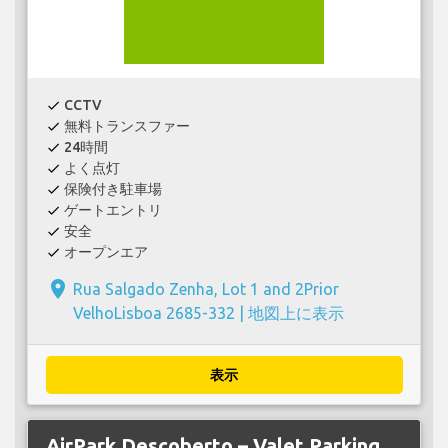
CCTV
check
無料トランスファー
check
24時間
check
よく点灯
check
保険付き駐車場
check
ゲートエントリ
check
安全
check
オープンエア
check
place
Rua Salgado Zenha, Lot 1 and 2Prior
VelhoLisboa 2685-332 |
地図上に表示
表示
AirPark Descoberto – Valet Parking