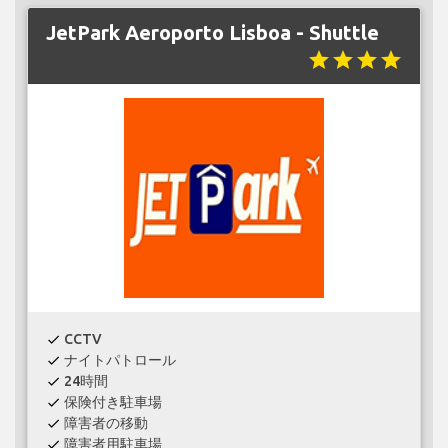
JetPark Aeroporto Lisboa - Shuttle
star
star
star
star
CCTV
check
ナイトパトロール
check
24時間
check
保険付き駐車場
check
障害者の移動
check
障害者用駐車場
check