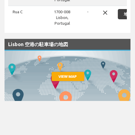
close
Rua C
1700-008
-
地図
Lisbon,
Portugal
Lisbon 空港の駐車場の地図