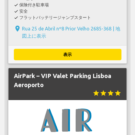
保険付き駐車場
check
安全
check
フラットバッテリージャンプスタート
check
place
Rua 25 de Abril nº8 Prior Velho 2685-368 |
地
図上に表示
表示
AirPark – VIP Valet Parking Lisboa
Aeroporto
star
star
star
star