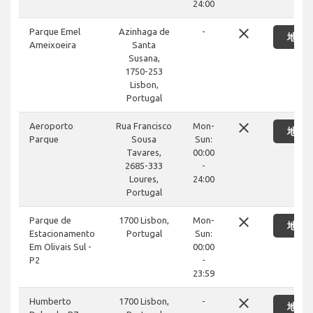
24:00
close
Parque Emel
Azinhaga de
-
地図
Ameixoeira
Santa
Susana,
1750-253
Lisbon,
Portugal
close
Aeroporto
Rua Francisco
Mon-
地図
Parque
Sousa
Sun:
Tavares,
00:00
2685-333
-
Loures,
24:00
Portugal
close
Parque de
1700 Lisbon,
Mon-
地図
Estacionamento
Portugal
Sun:
Em Olivais Sul -
00:00
P2
-
23:59
close
Humberto
1700 Lisbon,
-
地図