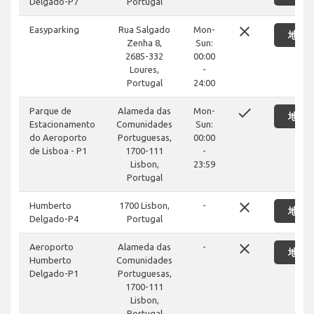
Delgado-P7
Portugal
close
Easyparking
Rua Salgado
Mon-
地図
Zenha 8,
Sun:
2685-332
00:00
Loures,
-
Portugal
24:00
done
Parque de
Alameda das
Mon-
地図
Estacionamento
Comunidades
Sun:
do Aeroporto
Portuguesas,
00:00
de Lisboa - P1
1700-111
-
Lisbon,
23:59
Portugal
close
Humberto
1700 Lisbon,
-
地図
Delgado-P4
Portugal
close
Aeroporto
Alameda das
-
地図
Humberto
Comunidades
Delgado-P1
Portuguesas,
1700-111
Lisbon,
Portugal