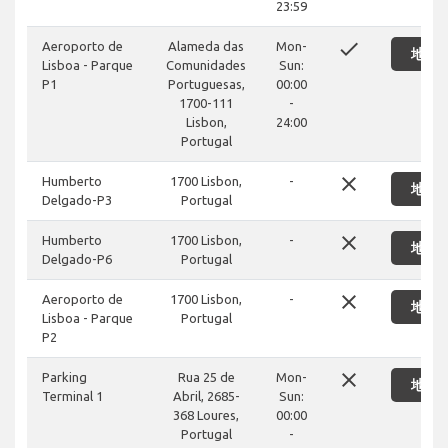
23:59
done
Aeroporto de
Alameda das
Mon-
地図
Lisboa - Parque
Comunidades
Sun:
P1
Portuguesas,
00:00
1700-111
-
Lisbon,
24:00
Portugal
close
Humberto
1700 Lisbon,
-
地図
Delgado-P3
Portugal
close
Humberto
1700 Lisbon,
-
地図
Delgado-P6
Portugal
close
Aeroporto de
1700 Lisbon,
-
地図
Lisboa - Parque
Portugal
P2
close
Parking
Rua 25 de
Mon-
地図
Terminal 1
Abril, 2685-
Sun:
368 Loures,
00:00
Portugal
-