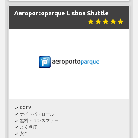
Aeroportoparque Lisboa Shuttle
star
star
star
star
star
CCTV
check
ナイトパトロール
check
無料トランスファー
check
よく点灯
check
安全
check