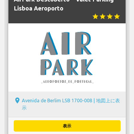
Lisboa Aeroporto
star
star
star
star
place
Avenida de Berlim LSB 1700-008 |
地図上に表
示
表示