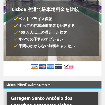
Lisbon 空港で駐車場料金を比較
check
ベストプライス保証
check
すべての駐車場事業者を比較する
check
400 万人以上の満足した顧客
check
すべての予算のオプション
check
手間のかからない無料キャンセル
Lisbon 空港の駐車場オペレーター
Garagem Santo António dos