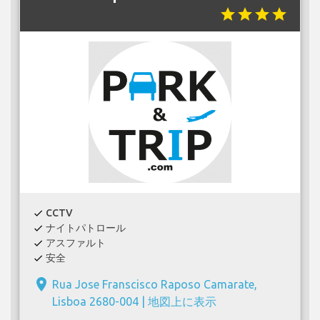
star
star
star
star
CCTV
check
ナイトパトロール
check
アスファルト
check
安全
check
place
Rua Jose Franscisco Raposo Camarate,
Lisboa 2680-004 |
地図上に表示