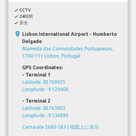
CCTV
check
24時間
check
安全
check
place
Lisbon International Airport - Humberto
Delgado
Alameda das Comunidades Portuguesas,
1700-111 Lisbon, Portugal
GPS Coordinates:
- Terminal 1
Latitude: 38.769025
Longitude: -9.129408
- Terminal 2
Latitude: 38.763903
Longitude: -9.136899
Camarate 2680-583 |
地図上に表示