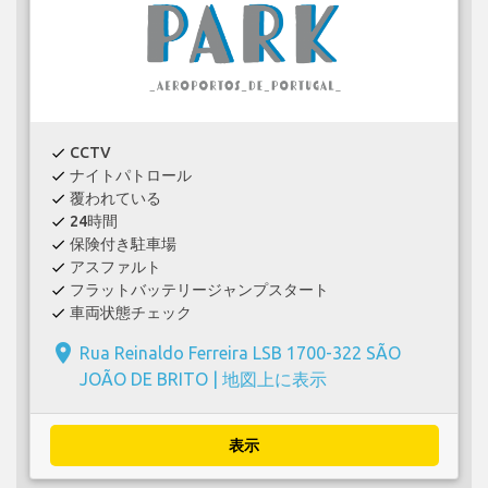
CCTV
check
ナイトパトロール
check
覆われている
check
24時間
check
保険付き駐車場
check
アスファルト
check
フラットバッテリージャンプスタート
check
車両状態チェック
check
place
Rua Reinaldo Ferreira LSB 1700-322 SÃO
JOÃO DE BRITO |
地図上に表示
表示