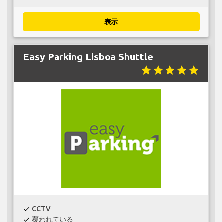
表示
Easy Parking Lisboa Shuttle
star
star
star
star
star
CCTV
check
覆われている
check