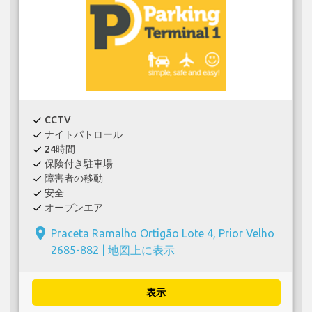
CCTV
check
ナイトパトロール
check
24時間
check
保険付き駐車場
check
障害者の移動
check
安全
check
オープンエア
check
place
Praceta Ramalho Ortigão Lote 4, Prior Velho
2685-882 |
地図上に表示
表示