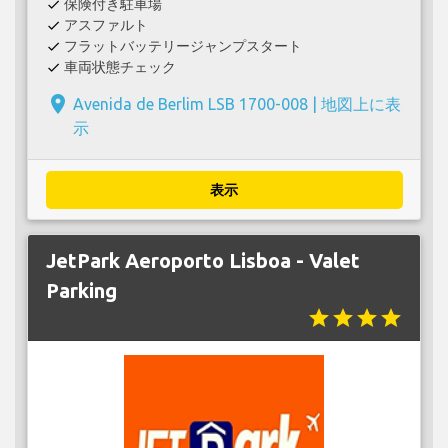
保険付き駐車場
check
アスファルト
check
フラットバッテリージャンプスタート
check
車両状態チェック
check
place
Avenida de Berlim LSB 1700-008 |
地図上に表
示
表示
JetPark Aeroporto Lisboa - Valet
Parking
star
star
star
star