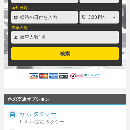
返却日時
乗車人数
検索
他の交通オプション
から タクシー
local_taxi
Lisbon 空港 タクシー