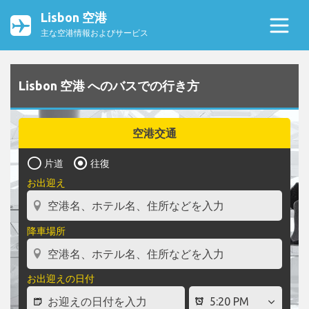
Lisbon 空港
主な空港情報およびサービス
Lisbon 空港 へのバスでの行き方
空港交通
片道
往復
お出迎え
降車場所
お出迎えの日付