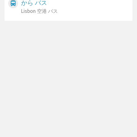
から バス
directions_bus
Lisbon 空港 バス