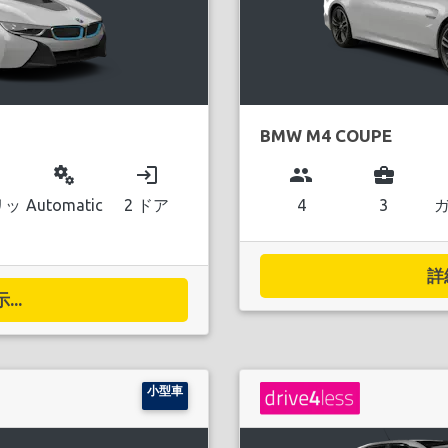
BMW M4 COUPE
miscellaneous_services
login
group
business_center
リッ
Automatic
2 ドア
4
3
詳
..
小型車