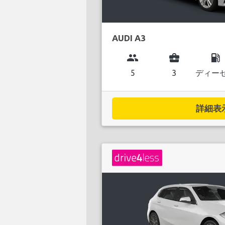
AUDI A3
group
business_center
local_gas_station
5
3
ディー
詳細表示.