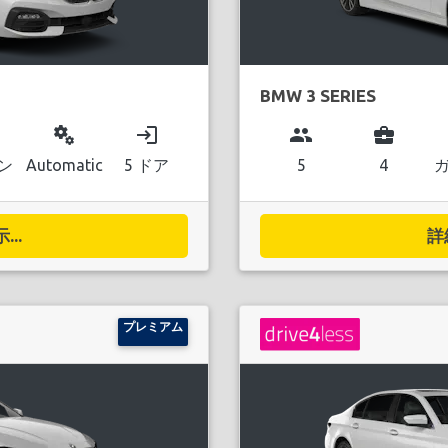
BMW 3 SERIES
miscellaneous_services
login
group
business_center
ン
Automatic
5 ドア
5
4
..
詳
プレミアム