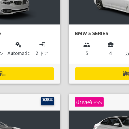
E
BMW 5 SERIES
miscellaneous_services
login
group
business_center
ン
Automatic
2 ドア
5
4
..
詳
高級車