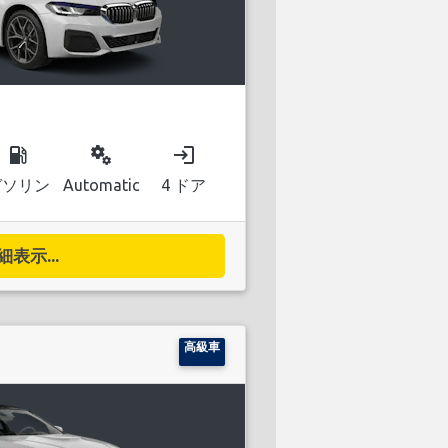
local_gas_station
miscellaneous_services
login
ガソリン
Automatic
4 ドア
細表示...
高級車