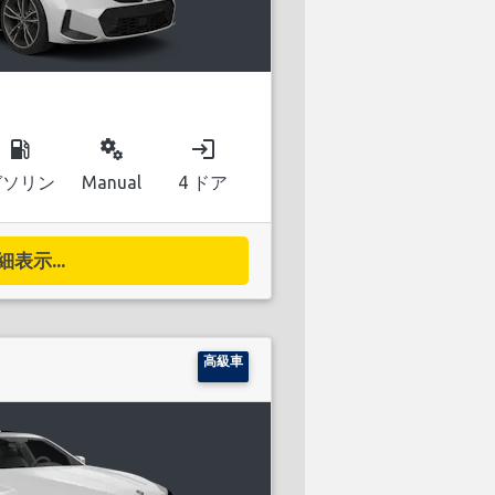
local_gas_station
miscellaneous_services
login
ガソリン
Manual
4 ドア
細表示...
高級車