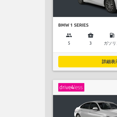
BMW 1 SERIES
group
business_center
local_gas_station
5
3
ガソリ
詳細表示.