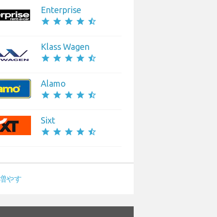
Enterprise
star
star
star
star
star_half
Klass Wagen
star
star
star
star
star_half
Alamo
star
star
star
star
star_half
Sixt
star
star
star
star
star_half
増やす