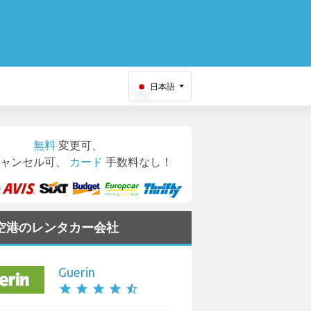
日本語
無料
変更可、
ャンセル可、
カード
手数料なし！
on 空港のレンタカー会社
Guerin
star
star
star
star
star_half