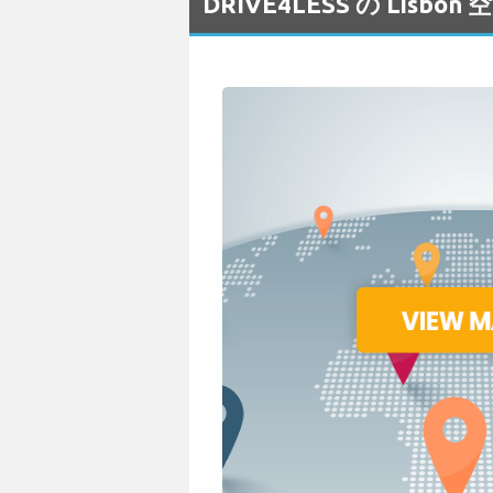
DRIVE4LESS の Lis