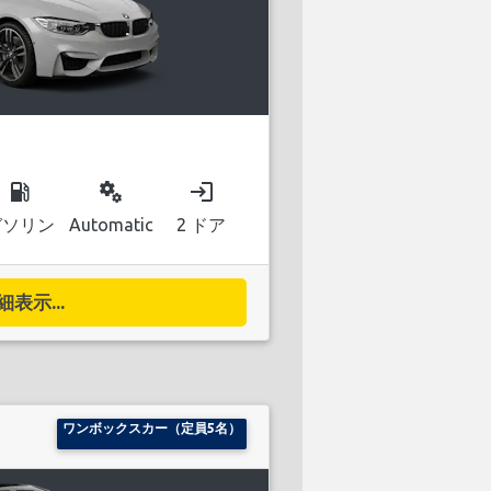
local_gas_station
miscellaneous_services
login
ガソリン
Automatic
2 ドア
細表示...
ワンボックスカー（定員5名）