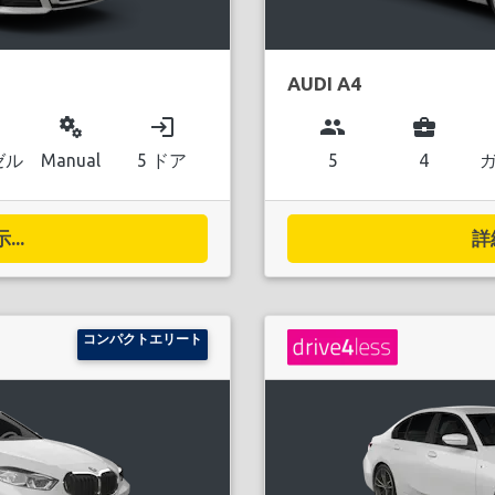
AUDI A4
miscellaneous_services
login
group
business_center
ゼル
Manual
5 ドア
5
4
..
詳
コンパクトエリート