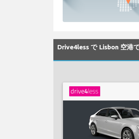
Drive4less で Lisb