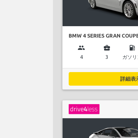
BMW 4 SERIES GRAN COUP
group
business_center
local_gas_station
4
3
ガソリ
詳細表示.