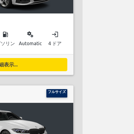
local_gas_station
miscellaneous_services
login
ガソリン
Automatic
4 ドア
細表示...
フルサイズ