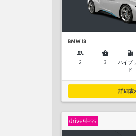
BMW I8
group
business_center
local_gas_station
2
3
ハイブ
ド
詳細表示.