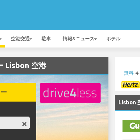
空港交通
駐車
情報&ニュース
ホテル
 Lisbon 空港
無料
キ
カー
Lisb