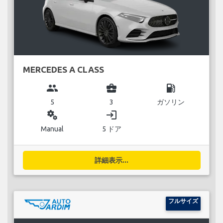
MERCEDES A CLASS
group
business_center
local_gas_station
5
3
ガソリン
miscellaneous_services
login
Manual
5 ドア
詳細表示...
フルサイズ