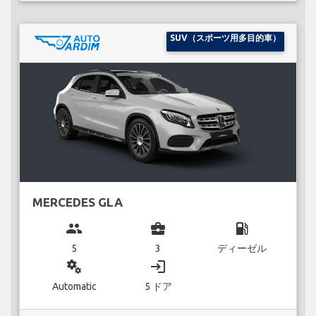
SUV（スポーツ用多目的車）
MERCEDES GLA
group
business_center
local_gas_station
5
3
ディーゼル
miscellaneous_services
login
Automatic
5 ドア