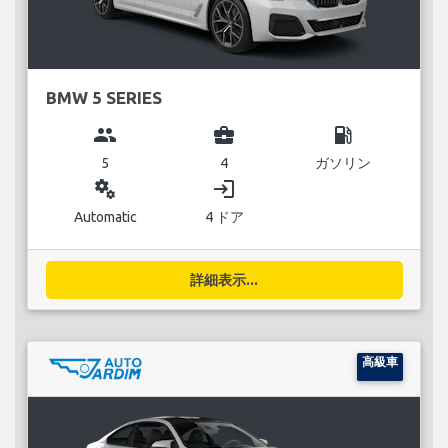
BMW 5 SERIES
group
business_center
local_gas_station
5
4
ガソリン
miscellaneous_services
login
Automatic
4 ドア
詳細表示...
高級車