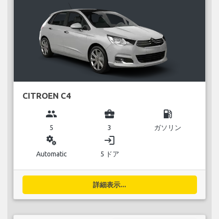
CITROEN C4
group
business_center
local_gas_station
5
3
ガソリン
miscellaneous_services
login
Automatic
5 ドア
詳細表示...