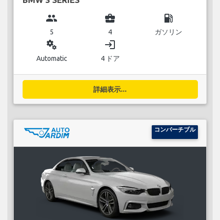
group
business_center
local_gas_station
5
4
ガソリン
miscellaneous_services
login
Automatic
4 ドア
詳細表示...
コンバーチブル