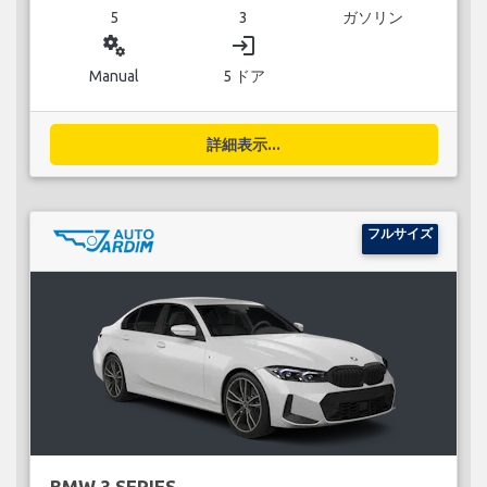
5
3
ガソリン
miscellaneous_services
login
Manual
5 ドア
詳細表示...
フルサイズ
BMW 3 SERIES