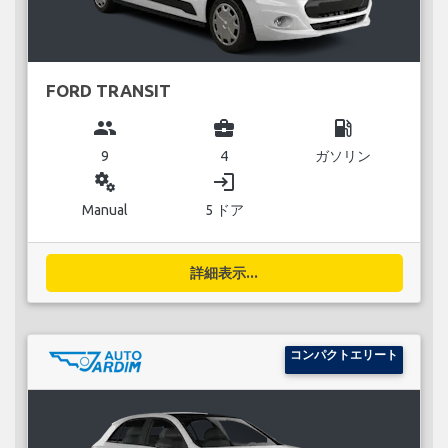
FORD TRANSIT
group
business_center
local_gas_station
9
4
ガソリン
miscellaneous_services
login
Manual
5 ドア
詳細表示...
コンパクトエリート