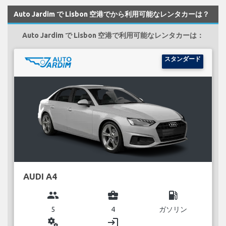
Auto Jardim で Lisbon 空港でから利用可能なレンタカーは？
Auto Jardim で Lisbon 空港で利用可能なレンタカーは：
スタンダード
AUDI A4
group
business_center
local_gas_station
5
4
ガソリン
miscellaneous_services
login