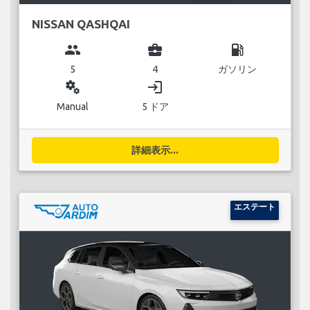
NISSAN QASHQAI
group
business_center
local_gas_station
5
4
ガソリン
miscellaneous_services
login
Manual
5 ドア
詳細表示...
エステート