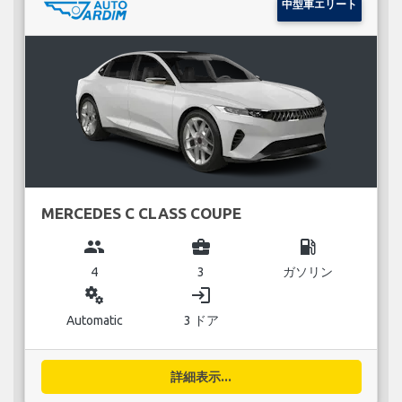
中型車エリート
MERCEDES C CLASS COUPE
group
business_center
local_gas_station
4
3
ガソリン
miscellaneous_services
login
Automatic
3 ドア
詳細表示...