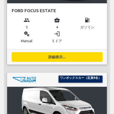
FORD FOCUS ESTATE
group
business_center
local_gas_station
5
4
ガソリン
miscellaneous_services
login
Manual
5 ドア
詳細表示...
ワンボックスカー（定員9名）