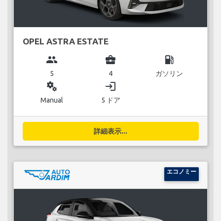
OPEL ASTRA ESTATE
group
business_center
local_gas_station
5
4
ガソリン
miscellaneous_services
login
Manual
5 ドア
詳細表示...
エコノミー