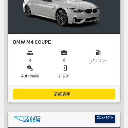
BMW M4 COUPE
group
business_center
local_gas_station
4
3
ガソリン
miscellaneous_services
login
Automatic
2 ドア
詳細表示...
コンパクト