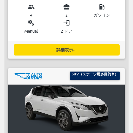
group
business_center
local_gas_station
4
2
ガソリン
miscellaneous_services
login
Manual
2 ドア
詳細表示...
SUV（スポーツ用多目的車）