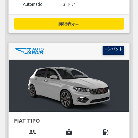
Automatic
3 ドア
詳細表示...
コンパクト
FIAT TIPO
group
business_center
local_gas_station