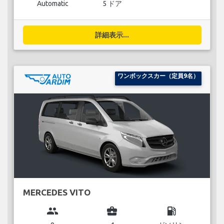
Automatic
5 ドア
詳細表示...
ワンボックスカー（定員9名）
MERCEDES VITO
group
business_center
local_gas_station