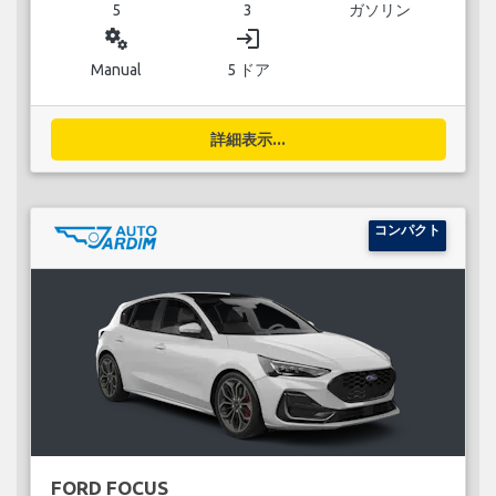
5
3
ガソリン
miscellaneous_services
login
Manual
5 ドア
詳細表示...
コンパクト
FORD FOCUS