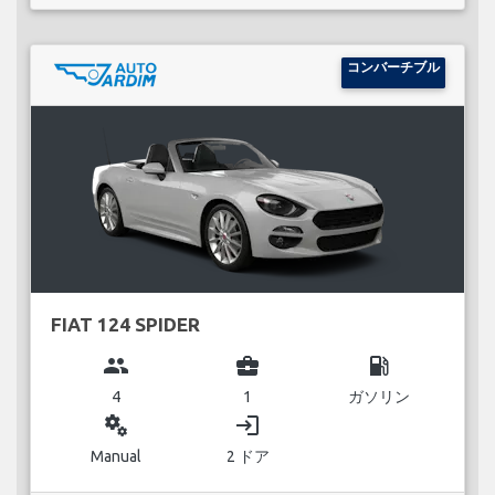
コンバーチブル
FIAT 124 SPIDER
group
business_center
local_gas_station
4
1
ガソリン
miscellaneous_services
login
Manual
2 ドア