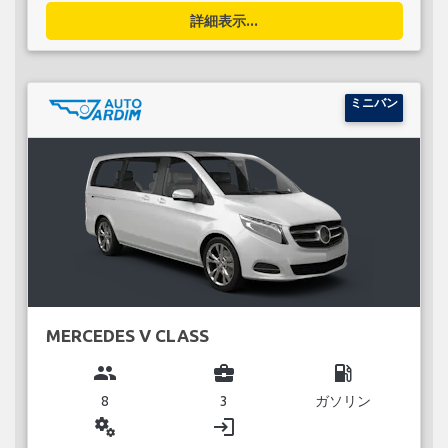
詳細表示...
ミニバン
MERCEDES V CLASS
group
business_center
local_gas_station
8
3
ガソリン
miscellaneous_services
login