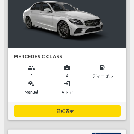
MERCEDES C CLASS
group
business_center
local_gas_station
5
4
ディーゼル
miscellaneous_services
login
Manual
4 ドア
詳細表示...