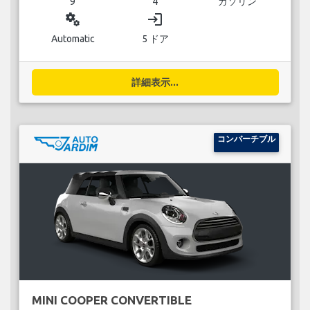
9
4
ガソリン
miscellaneous_services
login
Automatic
5 ドア
詳細表示...
コンバーチブル
MINI COOPER CONVERTIBLE