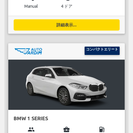
Manual
4 ドア
詳細表示...
コンパクトエリート
BMW 1 SERIES
group
business_center
local_gas_station