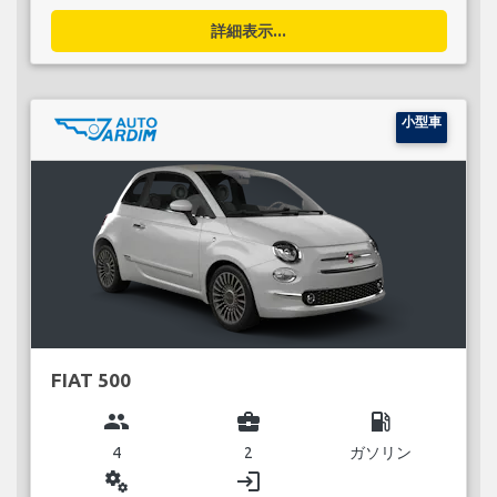
詳細表示...
小型車
FIAT 500
group
business_center
local_gas_station
4
2
ガソリン
miscellaneous_services
login