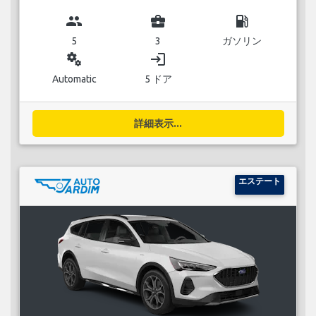
group
business_center
local_gas_station
5
3
ガソリン
miscellaneous_services
login
Automatic
5 ドア
詳細表示...
エステート