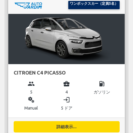
ワンボックスカー（定員5名）
CITROEN C4 PICASSO
group
business_center
local_gas_station
5
4
ガソリン
miscellaneous_services
login
Manual
5 ドア
詳細表示...