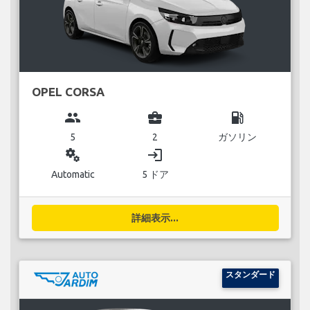
OPEL CORSA
group
business_center
local_gas_station
5
2
ガソリン
miscellaneous_services
login
Automatic
5 ドア
詳細表示...
スタンダード