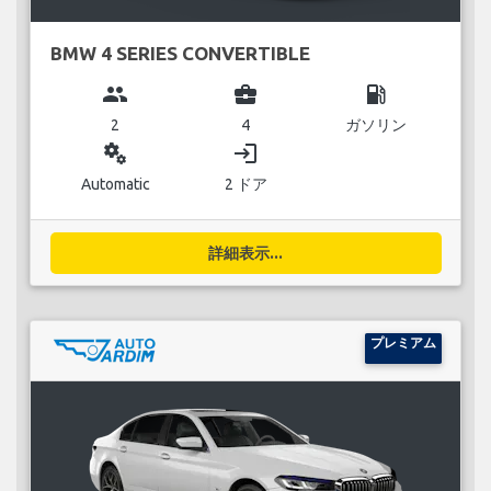
BMW 4 SERIES CONVERTIBLE
group
business_center
local_gas_station
2
4
ガソリン
miscellaneous_services
login
Automatic
2 ドア
詳細表示...
プレミアム