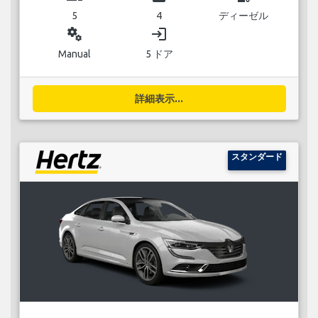
5
4
ディーゼル
miscellaneous_services
login
Manual
5 ドア
詳細表示...
スタンダード