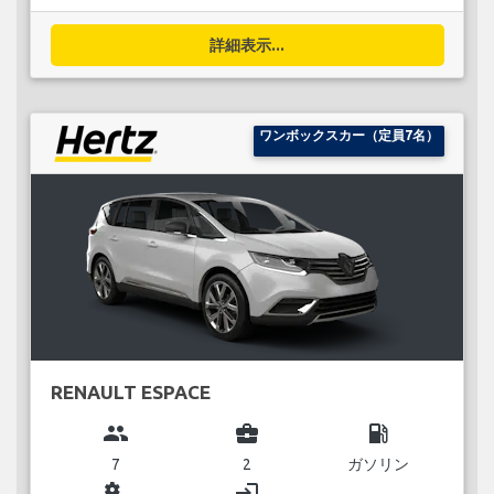
詳細表示...
ワンボックスカー（定員7名）
RENAULT ESPACE
group
business_center
local_gas_station
7
2
ガソリン
miscellaneous_services
login