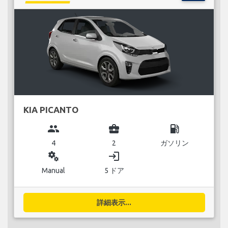
KIA PICANTO
group
business_center
local_gas_station
4
2
ガソリン
miscellaneous_services
login
Manual
5 ドア
詳細表示...