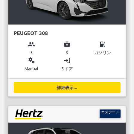
PEUGEOT 308
group
business_center
local_gas_station
5
3
ガソリン
miscellaneous_services
login
Manual
5 ドア
詳細表示...
エステート