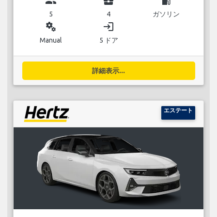
group
business_center
local_gas_station
5
4
ガソリン
miscellaneous_services
login
Manual
5 ドア
詳細表示...
エステート