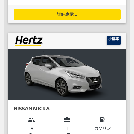
詳細表示...
小型車
NISSAN MICRA
group
business_center
local_gas_station
4
1
ガソリン