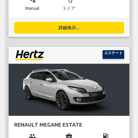
Manual
5 ドア
詳細表示...
エステート
RENAULT MEGANE ESTATE
group
business_center
local_gas_station