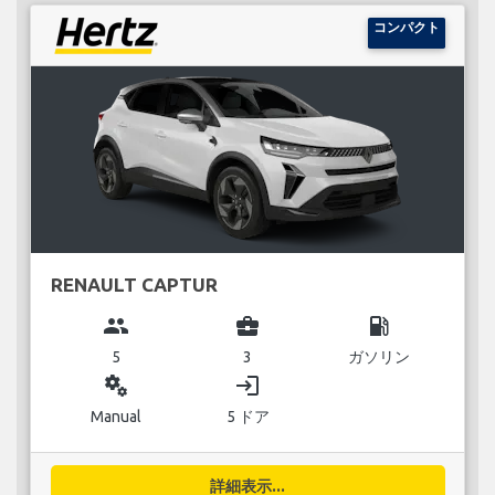
コンパクト
RENAULT CAPTUR
group
business_center
local_gas_station
5
3
ガソリン
miscellaneous_services
login
Manual
5 ドア
詳細表示...