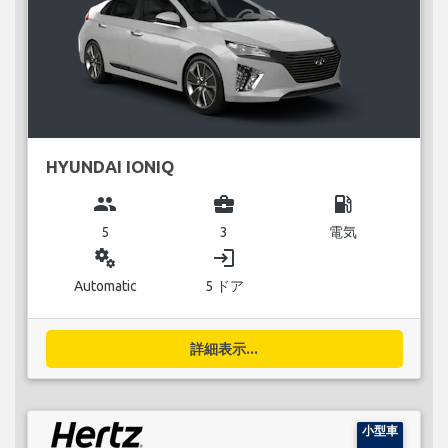
HYUNDAI IONIQ
group
business_center
local_gas_station
5
3
電気
miscellaneous_services
login
Automatic
5 ドア
詳細表示...
小型車