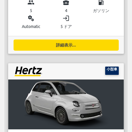
group
business_center
local_gas_station
5
4
ガソリン
miscellaneous_services
login
Automatic
5 ドア
詳細表示...
小型車