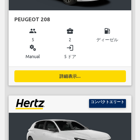
PEUGEOT 208
group
business_center
local_gas_station
5
2
ディーゼル
miscellaneous_services
login
Manual
5 ドア
詳細表示...
コンパクトエリート