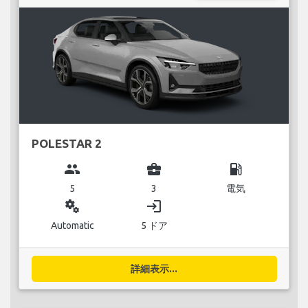
POLESTAR 2
group
business_center
local_gas_station
5
3
電気
miscellaneous_services
login
Automatic
5 ドア
詳細表示...