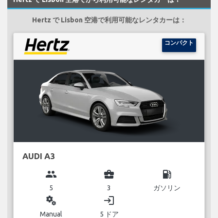
Hertz で Lisbon 空港で利用可能なレンタカーは：
コンパクト
AUDI A3
group
business_center
local_gas_station
5
3
ガソリン
miscellaneous_services
login
Manual
5 ドア