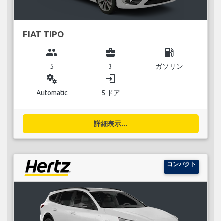
FIAT TIPO
group
business_center
local_gas_station
5
3
ガソリン
miscellaneous_services
login
Automatic
5 ドア
詳細表示...
コンパクト