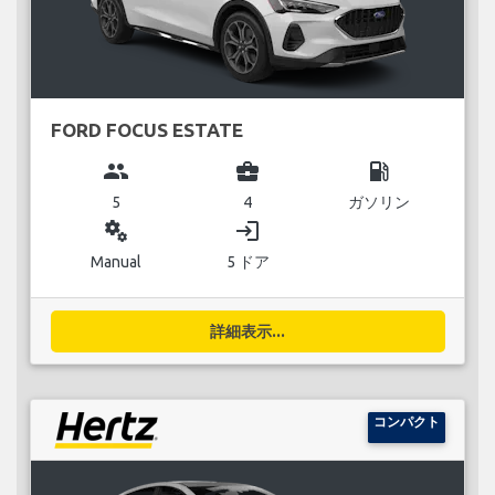
FORD FOCUS ESTATE
group
business_center
local_gas_station
5
4
ガソリン
miscellaneous_services
login
Manual
5 ドア
詳細表示...
コンパクト