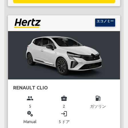
エコノミー
RENAULT CLIO
group
business_center
local_gas_station
5
2
ガソリン
miscellaneous_services
login
Manual
5 ドア