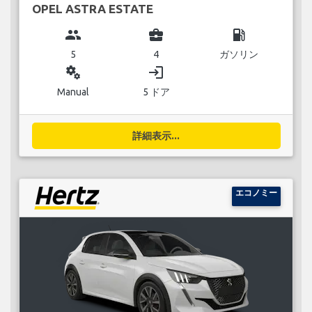
OPEL ASTRA ESTATE
group
business_center
local_gas_station
5
4
ガソリン
miscellaneous_services
login
Manual
5 ドア
詳細表示...
エコノミー