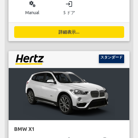
miscellaneous_services
login
Manual
5 ドア
詳細表示...
スタンダード
BMW X1