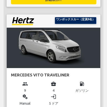
ワンボックスカー（定員9名）
MERCEDES VITO TRAVELINER
group
business_center
local_gas_station
9
4
ガソリン
miscellaneous_services
login
Manual
5 ドア