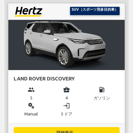
SUV（スポーツ用多目的車）
LAND ROVER DISCOVERY
group
business_center
local_gas_station
5
4
ガソリン
miscellaneous_services
login
Manual
5 ドア
詳細表示...