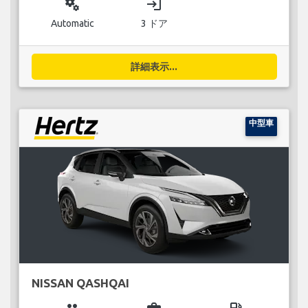
miscellaneous_services
login
Automatic
3 ドア
詳細表示...
中型車
NISSAN QASHQAI