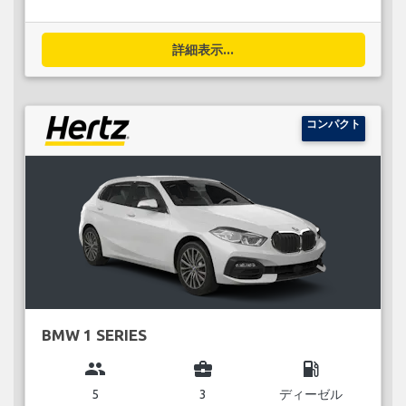
詳細表示...
コンパクト
BMW 1 SERIES
group
business_center
local_gas_station
5
3
ディーゼル