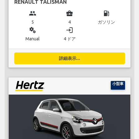
RENAULT TALISMAN
group
business_center
local_gas_station
5
4
ガソリン
miscellaneous_services
login
Manual
4 ドア
詳細表示...
小型車