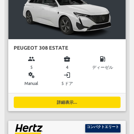
PEUGEOT 308 ESTATE
group
business_center
local_gas_station
5
4
ディーゼル
miscellaneous_services
login
Manual
5 ドア
詳細表示...
コンパクトエリート