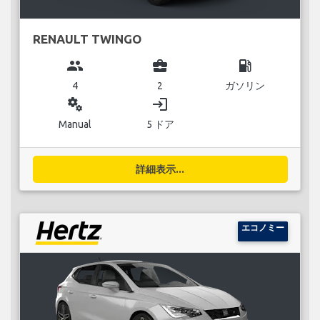
RENAULT TWINGO
group
business_center
local_gas_station
4
2
ガソリン
miscellaneous_services
login
Manual
5 ドア
詳細表示...
エコノミー