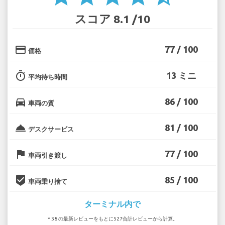
スコア 8.1 /10
credit_card
77 / 100
価格
timer
13 ミニ
平均待ち時間
directions_car
86 / 100
車両の質
room_service
81 / 100
デスクサービス
flag
77 / 100
車両引き渡し
beenhere
85 / 100
車両乗り捨て
ターミナル内で
* 38 の最新レビューをもとに527合計レビューから計算。