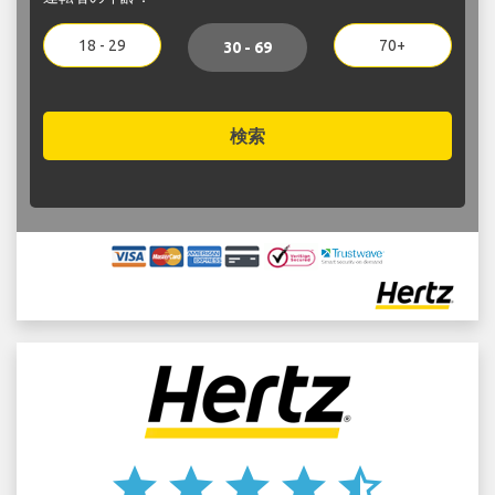
18 - 29
70+
30 - 69
検索
star
star
star
star
star_half