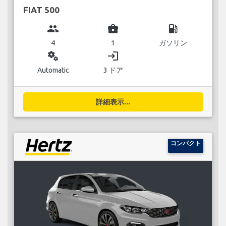
FIAT 500
group
business_center
local_gas_station
4
1
ガソリン
miscellaneous_services
login
Automatic
3 ドア
詳細表示...
コンパクト