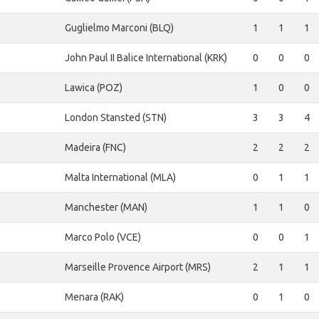
Guglielmo Marconi (BLQ)
1
1
1
John Paul II Balice International (KRK)
0
0
0
Lawica (POZ)
1
0
0
London Stansted (STN)
3
3
4
Madeira (FNC)
2
2
2
Malta International (MLA)
0
1
1
Manchester (MAN)
1
1
0
Marco Polo (VCE)
0
0
1
Marseille Provence Airport (MRS)
2
1
1
Menara (RAK)
0
1
0