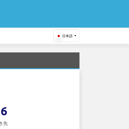
日本語
36
き先