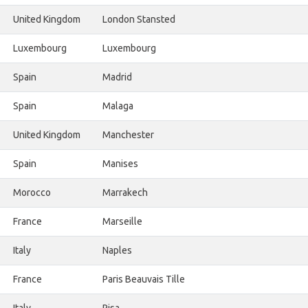
United Kingdom
London Stansted
Luxembourg
Luxembourg
Spain
Madrid
Spain
Malaga
United Kingdom
Manchester
Spain
Manises
Morocco
Marrakech
France
Marseille
Italy
Naples
France
Paris Beauvais Tille
Italy
Pisa