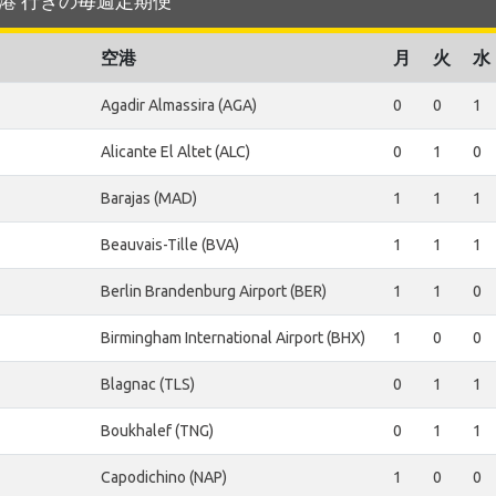
on 空港 行きの毎週定期便
空港
月
火
水
Agadir Almassira (AGA)
0
0
1
Alicante El Altet (ALC)
0
1
0
Barajas (MAD)
1
1
1
Beauvais-Tille (BVA)
1
1
1
Berlin Brandenburg Airport (BER)
1
1
0
Birmingham International Airport (BHX)
1
0
0
Blagnac (TLS)
0
1
1
Boukhalef (TNG)
0
1
1
Capodichino (NAP)
1
0
0