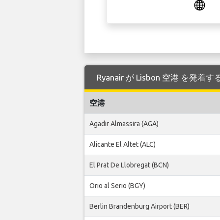
Ryanair が Lisbon 空港 を
空港
Agadir Almassira (AGA)
Alicante El Altet (ALC)
El Prat De Llobregat (BCN)
Orio al Serio (BGY)
Berlin Brandenburg Airport (BER)