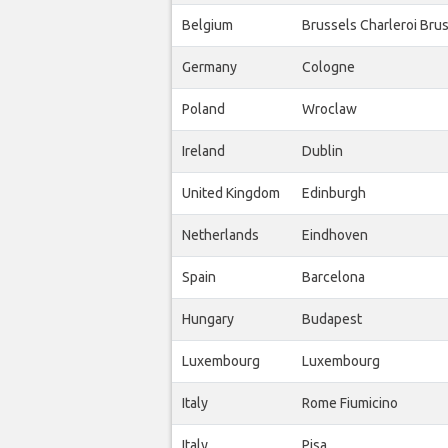
Belgium
Brussels Charleroi Bru
Germany
Cologne
Poland
Wroclaw
Ireland
Dublin
United Kingdom
Edinburgh
Netherlands
Eindhoven
Spain
Barcelona
Hungary
Budapest
Luxembourg
Luxembourg
Italy
Rome Fiumicino
Italy
Pisa