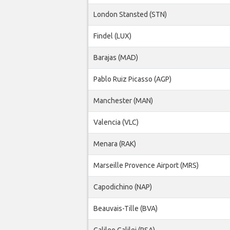
London Stansted (STN)
Findel (LUX)
Barajas (MAD)
Pablo Ruiz Picasso (AGP)
Manchester (MAN)
Valencia (VLC)
Menara (RAK)
Marseille Provence Airport (MRS)
Capodichino (NAP)
Beauvais-Tille (BVA)
Galileo Galilei (PSA)