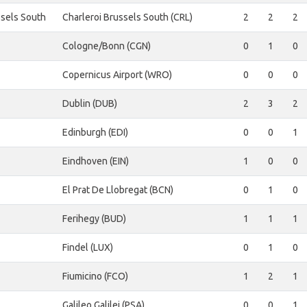
ssels South
Charleroi Brussels South (CRL)
2
2
2
Cologne/Bonn (CGN)
0
1
0
Copernicus Airport (WRO)
0
0
0
Dublin (DUB)
2
3
2
Edinburgh (EDI)
0
0
1
Eindhoven (EIN)
1
0
0
El Prat De Llobregat (BCN)
0
1
0
Ferihegy (BUD)
1
1
1
Findel (LUX)
0
1
0
Fiumicino (FCO)
1
2
1
Galileo Galilei (PSA)
0
0
1