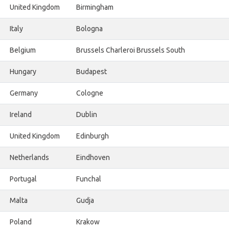
United Kingdom
Birmingham
Italy
Bologna
Belgium
Brussels Charleroi Brussels South
Hungary
Budapest
Germany
Cologne
Ireland
Dublin
United Kingdom
Edinburgh
Netherlands
Eindhoven
Portugal
Funchal
Malta
Gudja
Poland
Krakow