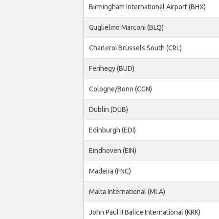
Birmingham International Airport (BHX)
Guglielmo Marconi (BLQ)
Charleroi Brussels South (CRL)
Ferihegy (BUD)
Cologne/Bonn (CGN)
Dublin (DUB)
Edinburgh (EDI)
Eindhoven (EIN)
Madeira (FNC)
Malta International (MLA)
John Paul II Balice International (KRK)