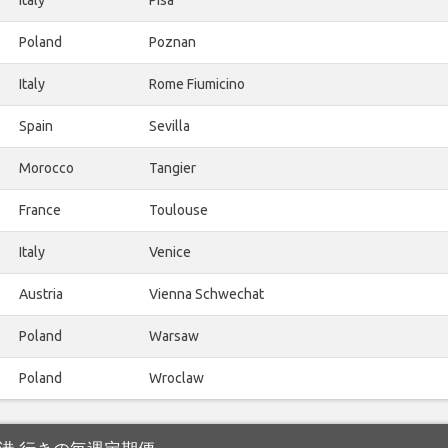
Poland
Poznan
Italy
Rome Fiumicino
Spain
Sevilla
Morocco
Tangier
France
Toulouse
Italy
Venice
Austria
Vienna Schwechat
Poland
Warsaw
Poland
Wroclaw