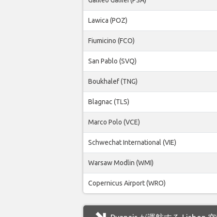
Lawica (POZ)
Fiumicino (FCO)
San Pablo (SVQ)
Boukhalef (TNG)
Blagnac (TLS)
Marco Polo (VCE)
Schwechat International (VIE)
Warsaw Modlin (WMI)
Copernicus Airport (WRO)