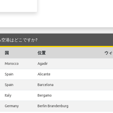
発着する空港はどこですか?
国
位置
ウィ
Morocco
Agadir
Spain
Alicante
Spain
Barcelona
Italy
Bergamo
Germany
Berlin Brandenburg