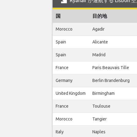
Ryanair が運航する Lisb
国
目的地
Morocco
Agadir
Spain
Alicante
Spain
Madrid
France
Paris Beauvais Tille
Germany
Berlin Brandenburg
United Kingdom
Birmingham
France
Toulouse
Morocco
Tangier
Italy
Naples