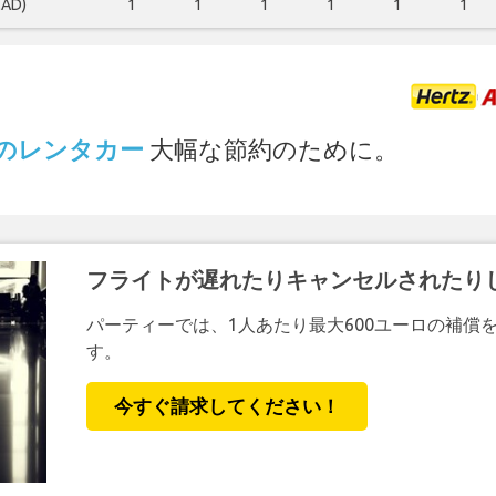
MAD)
1
1
1
1
1
1
.
 でのレンタカー
大幅な節約のために。
フライトが遅れたりキャンセルされたり
パーティーでは、1人あたり最大600ユーロの補償
す。
今すぐ請求してください！