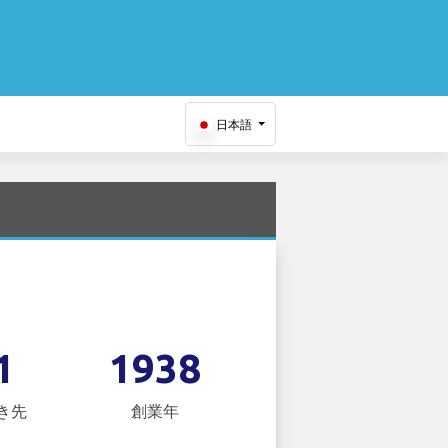
日本語
1
1938
き先
創業年