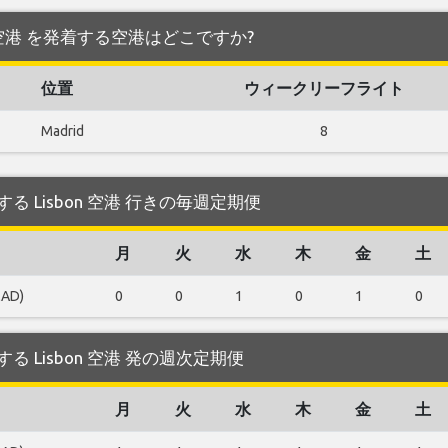
Lisbon 空港 を発着する空港はどこですか?
位置
ウィークリーフライト
Madrid
8
 が運航する Lisbon 空港 行きの毎週定期便
月
火
水
木
金
土
MAD)
0
0
1
0
1
0
が運航する Lisbon 空港 発の週次定期便
月
火
水
木
金
土