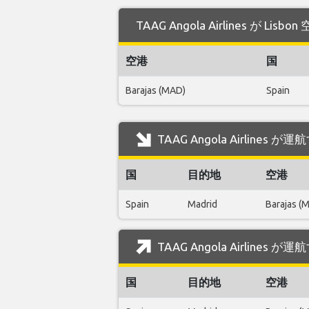
TAAG Angola Airlines が 
空港
国
Barajas (MAD)
Spain
TAAG Angola Airlines
国
目的地
空港
Spain
Madrid
Barajas (
TAAG Angola Airlines 
国
目的地
空港