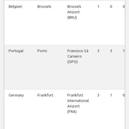
Belgium
Brussels
Brussels
1
0
0
Airport
(BRU)
Portugal
Porto
Francisco Sá
3
3
1
Carneiro
(OPO)
Germany
Frankfurt
Frankfurt
3
1
0
International
Airport
(FRA)