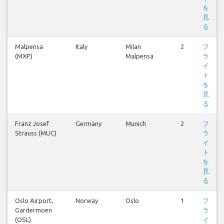
を
見
る
Malpensa
Italy
Milan
2
フ
(MXP)
Malpensa
ラ
イ
ト
を
見
る
Franz Josef
Germany
Munich
2
フ
Strauss (MUC)
ラ
イ
ト
を
見
る
Oslo Airport,
Norway
Oslo
1
フ
Gardermoen
ラ
(OSL)
イ