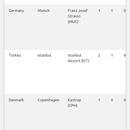
Germany
Munich
Franz Josef
1
1
0
Strauss
(MUC)
Turkey
Istanbul
Istanbul
2
1
0
Airport (IST)
Denmark
Copenhagen
Kastrup
1
0
0
(CPH)