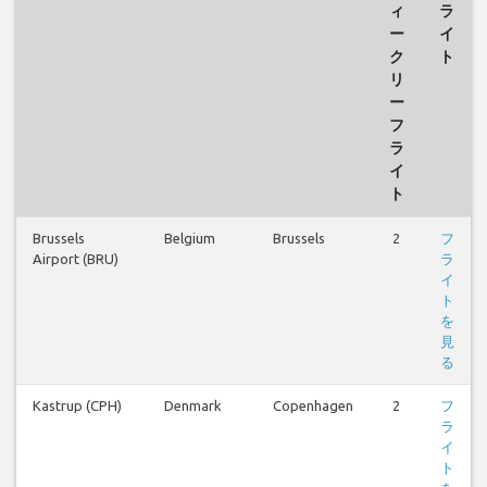
ィ
ラ
ー
イ
ク
ト
リ
ー
フ
ラ
イ
ト
Brussels
Belgium
Brussels
2
フ
Airport (BRU)
ラ
イ
ト
を
見
る
Kastrup (CPH)
Denmark
Copenhagen
2
フ
ラ
イ
ト