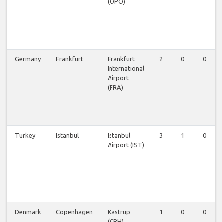
(OPO)
Germany
Frankfurt
Frankfurt
2
0
0
International
Airport
(FRA)
Turkey
Istanbul
Istanbul
3
1
0
Airport (IST)
Denmark
Copenhagen
Kastrup
1
0
0
(CPH)