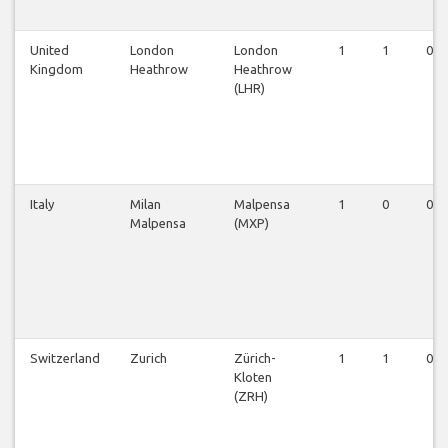
United
London
London
1
1
0
Kingdom
Heathrow
Heathrow
(LHR)
Italy
Milan
Malpensa
1
0
0
Malpensa
(MXP)
Switzerland
Zurich
Zürich-
1
1
0
Kloten
(ZRH)