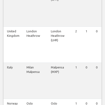
United
London
London
2
1
0
Kingdom
Heathrow
Heathrow
(LHR)
Italy
Milan
Malpensa
1
0
0
Malpensa
(MXP)
Norway
Oslo
Oslo
1
0
0