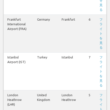
を
見
る
Frankfurt
Germany
Frankfurt
6
フ
International
ラ
Airport (FRA)
イ
ト
を
見
る
Istanbul
Turkey
Istanbul
7
フ
Airport (IST)
ラ
イ
ト
を
見
る
London
United
London
5
フ
Heathrow
Kingdom
Heathrow
ラ
(LHR)
イ
ト