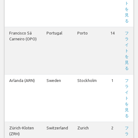
ト
を
見
る
Francisco Sá
Portugal
Porto
14
フ
Carneiro (OPO)
ラ
イ
ト
を
見
る
Arlanda (ARN)
Sweden
Stockholm
1
フ
ラ
イ
ト
を
見
る
Zürich-Kloten
Switzerland
Zurich
2
フ
(ZRH)
ラ