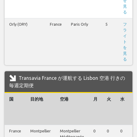
を
見
る
Orly (ORY)
France
Paris Orly
5
フ
ラ
イ
ト
を
見
る
Transavia France が運航する Lisbon 空港 行きの
毎週定期便
国
目的地
空港
月
火
水
France
Montpellier
Montpellier
0
0
0
0
Méditerranée