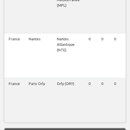
(MPL)
France
Nantes
Nantes
0
0
0
0
Atlantique
(NTE)
France
Paris Orly
Orly (ORY)
0
0
0
0