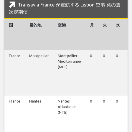
Transavia France が運航する Lisbon 空港 発の週
次定期便
国
目的地
空港
月
火
水
France
Montpellier
Montpellier
0
0
0
0
Méditerranée
(MPL)
France
Nantes
Nantes
0
0
0
0
Atlantique
(NTE)