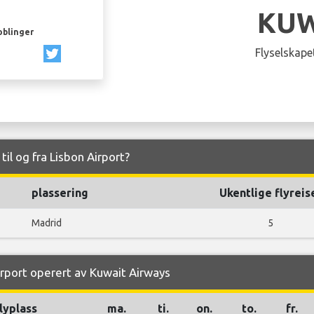
KUW
oblinger
Flyselskapet
til og fra Lisbon Airport?
plassering
Ukentlige flyreis
Madrid
5
Airport operert av Kuwait Airways
lyplass
ma.
ti.
on.
to.
fr.