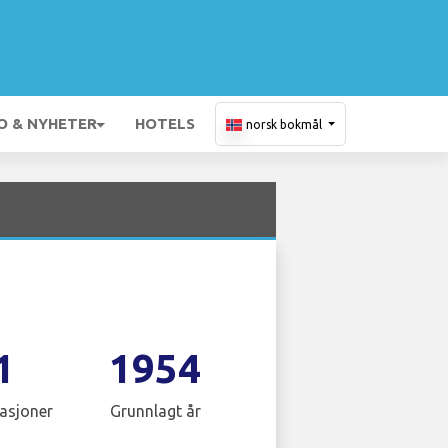
O & NYHETER
HOTELS
norsk bokmål
1
1954
asjoner
Grunnlagt år