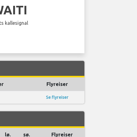
AITI
s kallesignal
er
Flyreiser
Se flyreiser
lø.
sø.
Flyreiser