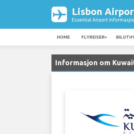
Lisbon Airpor
Essential Airport Informasjo
HOME
FLYREISER
BILUTH
Informasjon om Kuwait