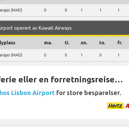
arajas (MAD)
0
0
1
1
1
Airport operert av Kuwait Airways
lyplass
ma.
ti.
on.
to.
fr.
arajas (MAD)
0
0
1
0
1
ferie eller en forretningsreise…
 hos Lisbon Airport
for store besparelser.