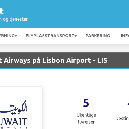
t
n og tjenester
YRNING
FLYPLASSTRANSPORT
PARKERING
INF
 Airways på Lisbon Airport - LIS
5
Ukentlige
Destin
flyreiser