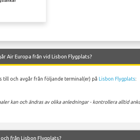
gslänkar
år Air Europa från vid Lisbon Flygplats?
 till och avgår från följande terminal(er) på
Lisbon Flygplats
:
ler kan och ändras av olika anledningar - kontrollera alltid a
l och från Lisbon Flygplats?