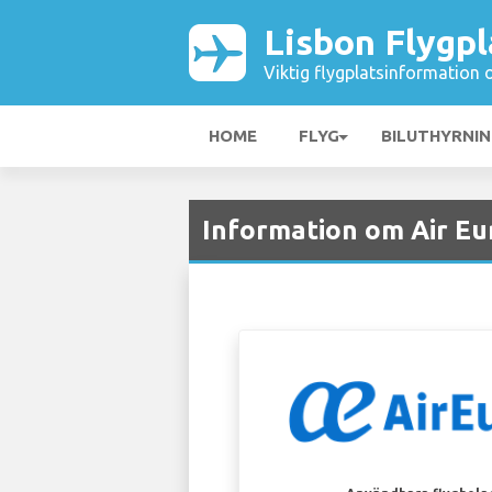
Lisbon Flygpl
Viktig flygplatsinformation 
HOME
FLYG
BILUTHYRNI
Information om Air Eur