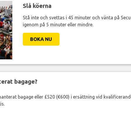
Slå köerna
Stå inte och svettas i 45 minuter och vänta på Secur
igenom på 5 minuter eller mindre.
BOKA NU
nterat bagage?
lhanterat bagage eller £520 (€600) i ersättning vid kvalificeran
is.