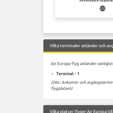
Användbara flygbola
Vilka terminaler anländer och avg
Air Europa-flyg anländer vanligtvis
Terminal - 1
(Obs: Ankomst- och avgångstermina
flygplatsen)
Vilka platser flyger Air Europa til