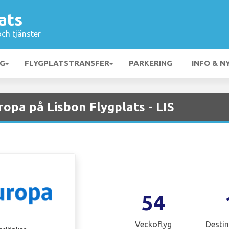
ats
och tjänster
NG
FLYGPLATSTRANSFER
PARKERING
INFO & N
opa på Lisbon Flygplats - LIS
54
Veckoflyg
Destin