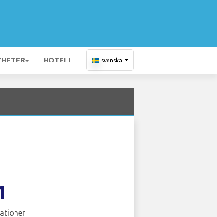
YHETER
HOTELL
svenska
1
ationer