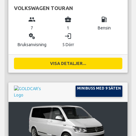
VOLKSWAGEN TOURAN
group
business_center
local_gas_station
7
1
Bensin
miscellaneous_services
login
Bruksanvisning
5 Dörr
VISA DETALJER...
MINIBUSS MED 9 SÄTEN