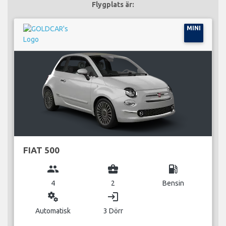
Flygplats är:
MINI
FIAT 500
group
business_center
local_gas_station
4
2
Bensin
miscellaneous_services
login
Automatisk
3 Dörr