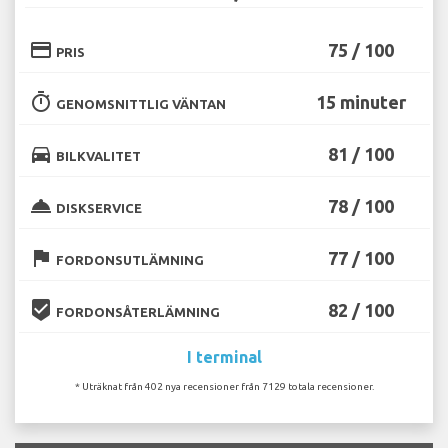
credit_card
75 / 100
PRIS
timer
15 minuter
GENOMSNITTLIG VÄNTAN
directions_car
81 / 100
BILKVALITET
room_service
78 / 100
DISKSERVICE
flag
77 / 100
FORDONSUTLÄMNING
beenhere
82 / 100
FORDONSÅTERLÄMNING
I terminal
* Uträknat från 402 nya recensioner från 7129 totala recensioner.