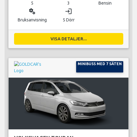
5
3
Bensin
miscellaneous_services
login
Bruksanvisning
5 Dörr
VISA DETALJER...
MINIBUSS MED 7 SÄTEN