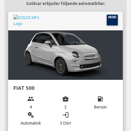
Goldcar erbjuder följande automatbilar:
MINI
FIAT 500
group
business_center
local_gas_station
4
2
Bensin
miscellaneous_services
login
Automatisk
3 Dörr