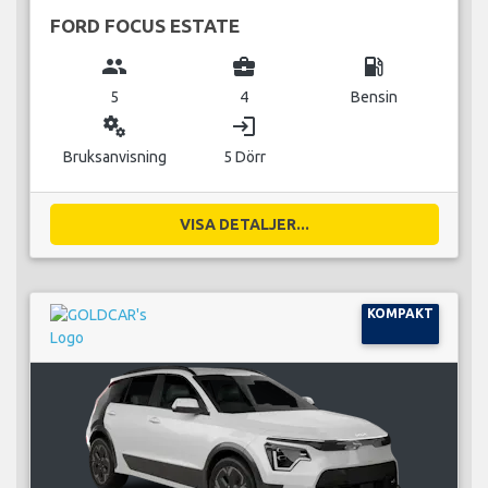
FORD FOCUS ESTATE
group
business_center
local_gas_station
5
4
Bensin
miscellaneous_services
login
Bruksanvisning
5 Dörr
VISA DETALJER...
KOMPAKT