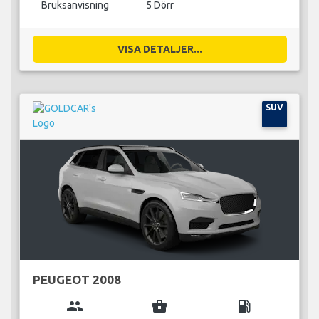
Bruksanvisning
5 Dörr
VISA DETALJER...
SUV
PEUGEOT 2008
group
business_center
local_gas_station