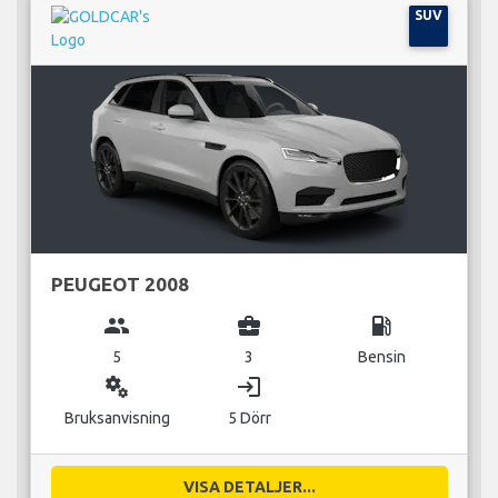
SUV
PEUGEOT 2008
group
business_center
local_gas_station
5
3
Bensin
miscellaneous_services
login
Bruksanvisning
5 Dörr
VISA DETALJER...