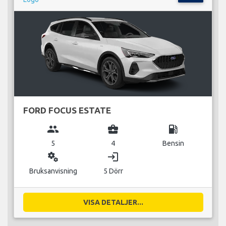
FORD FOCUS ESTATE
group
business_center
local_gas_station
5
4
Bensin
miscellaneous_services
login
Bruksanvisning
5 Dörr
VISA DETALJER...