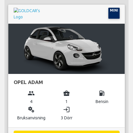
MINI
OPEL ADAM
group
business_center
local_gas_station
4
1
Bensin
miscellaneous_services
login
Bruksanvisning
3 Dörr