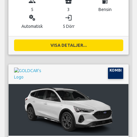
group
business_center
local_gas_station
5
3
Bensin
miscellaneous_services
login
Automatisk
5 Dörr
VISA DETALJER...
KOMBI