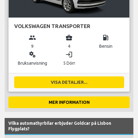
VOLKSWAGEN TRANSPORTER
group
business_center
local_gas_station
9
4
Bensin
miscellaneous_services
login
Bruksanvisning
5 Dörr
VISA DETALJER...
MER INFORMATION
Vilka automathyrbilar erbjuder Goldcar på Lisbon
Flygplats?