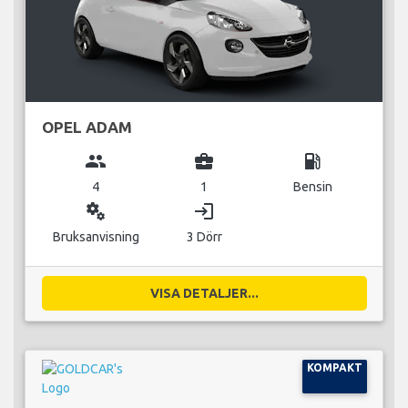
OPEL ADAM
group
business_center
local_gas_station
4
1
Bensin
miscellaneous_services
login
Bruksanvisning
3 Dörr
VISA DETALJER...
KOMPAKT