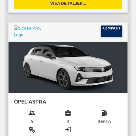
VISA DETALJER...
KOMPAKT
OPEL ASTRA
group
business_center
local_gas_station
5
3
Bensin
miscellaneous_services
login