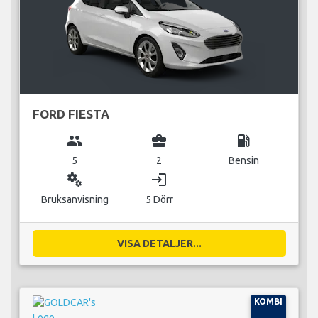
FORD FIESTA
group
business_center
local_gas_station
5
2
Bensin
miscellaneous_services
login
Bruksanvisning
5 Dörr
VISA DETALJER...
KOMBI