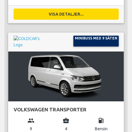
VISA DETALJER...
MINIBUSS MED 9 SÄTEN
VOLKSWAGEN TRANSPORTER
group
business_center
local_gas_station
9
4
Bensin