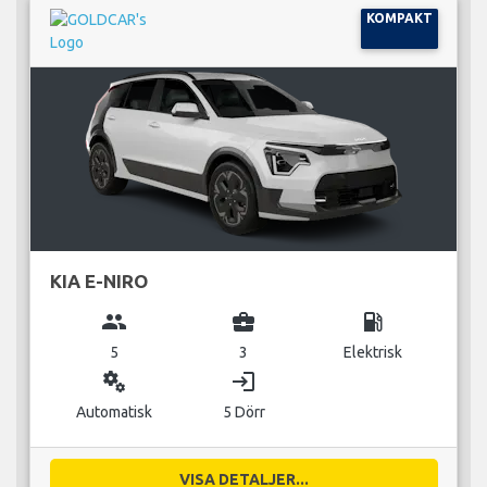
KOMPAKT
KIA E-NIRO
group
business_center
local_gas_station
5
3
Elektrisk
miscellaneous_services
login
Automatisk
5 Dörr
VISA DETALJER...