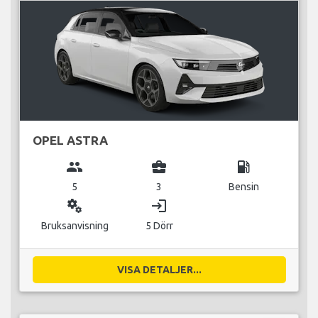
OPEL ASTRA
group
business_center
local_gas_station
5
3
Bensin
miscellaneous_services
login
Bruksanvisning
5 Dörr
VISA DETALJER...