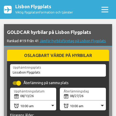
Lisbon Flygplats
Viktig flygplatsinformation och tjänster
GOLDCAR hyrbilar på Lisbon Flygplats
Rankad #19 Från 41
Jämför hyrbilsföretag på Lisbon Flygplats
OSLAGBART VÄRDE PÅ HYRBILAR
Upphämtningsplats
Återlämning på samma plats
Upphämtningsdatum
Återlämningsdag
Förarens ålder: