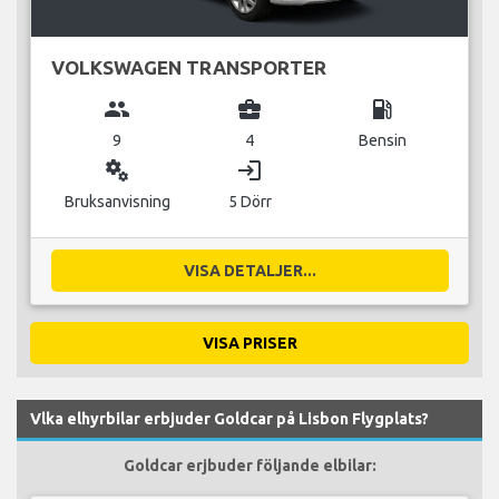
VOLKSWAGEN TRANSPORTER
group
business_center
local_gas_station
9
4
Bensin
miscellaneous_services
login
Bruksanvisning
5 Dörr
VISA DETALJER...
VISA PRISER
Vlka elhyrbilar erbjuder Goldcar på Lisbon Flygplats?
Goldcar erjbuder följande elbilar: