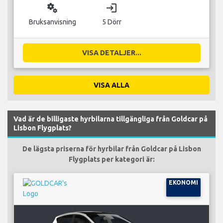
miscellaneous_services
login
Bruksanvisning
5 Dörr
VISA DETALJER...
VISA ALLA
Vad är de billigaste hyrbilarna tillgängliga från Goldcar på
Lisbon Flygplats?
De lägsta priserna för hyrbilar från Goldcar på Lisbon
Flygplats per kategori är:
EKONOMI