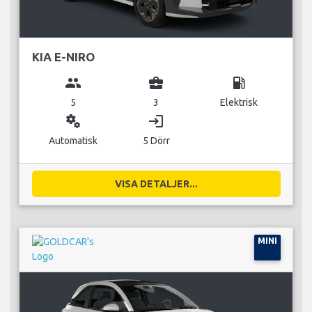
KIA E-NIRO
group
business_center
local_gas_station
5
3
Elektrisk
miscellaneous_services
login
Automatisk
5 Dörr
VISA DETALJER...
MINI