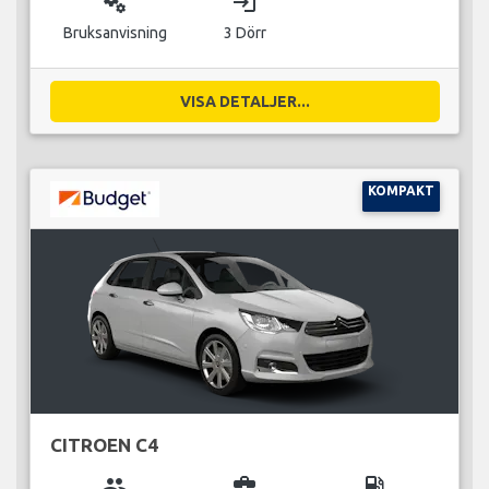
miscellaneous_services
login
Bruksanvisning
3 Dörr
VISA DETALJER...
KOMPAKT
CITROEN C4
group
business_center
local_gas_station