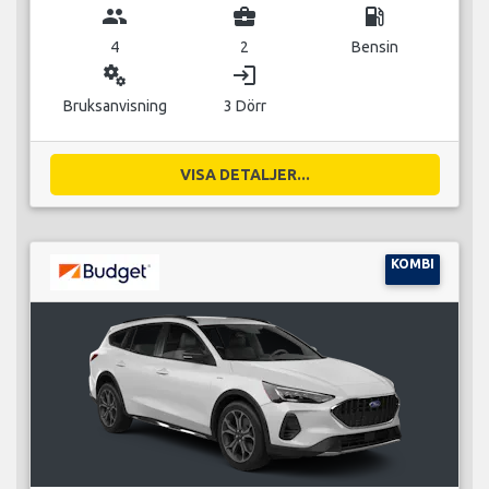
group
business_center
local_gas_station
4
2
Bensin
miscellaneous_services
login
Bruksanvisning
3 Dörr
VISA DETALJER...
KOMBI