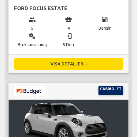
FORD FOCUS ESTATE
group
business_center
local_gas_station
5
4
Bensin
miscellaneous_services
login
Bruksanvisning
5 Dörr
VISA DETALJER...
CABRIOLET