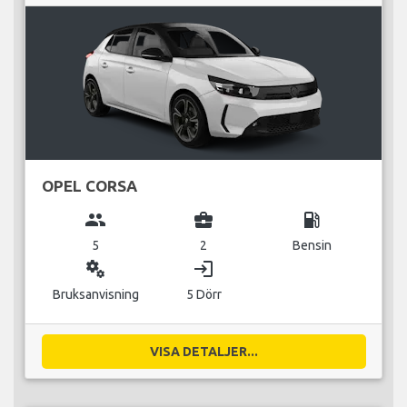
OPEL CORSA
group
business_center
local_gas_station
5
2
Bensin
miscellaneous_services
login
Bruksanvisning
5 Dörr
VISA DETALJER...