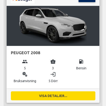
PEUGEOT 2008
group
business_center
local_gas_station
5
3
Bensin
miscellaneous_services
login
Bruksanvisning
5 Dörr
VISA DETALJER...