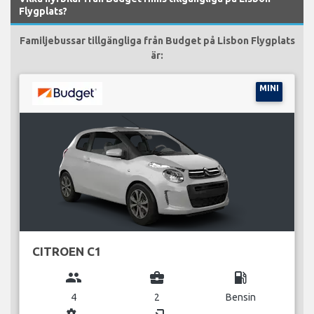
Flygplats?
Familjebussar tillgängliga från Budget på Lisbon Flygplats
är:
MINI
CITROEN C1
group
business_center
local_gas_station
4
2
Bensin