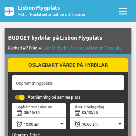
Lisbon Flygplats
Viktig flygplatsinformation och tjänster
BUDGET hyrbilar på Lisbon Flygplats
Rankad #7 Från 41
Jämför hyrbilsföretag på Lisbon Flygplats
OSLAGBART VÄRDE PÅ HYRBILAR
Upphämtningsplats
Återlämning på samma plats
Upphämtningsdatum
Återlämningsdag
Förarens ålder: