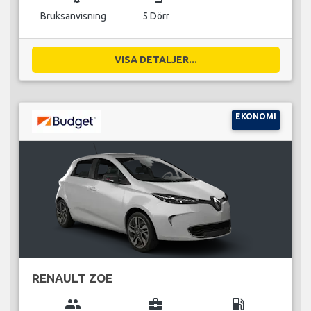
Bruksanvisning
5 Dörr
VISA DETALJER...
EKONOMI
RENAULT ZOE
group
business_center
local_gas_station