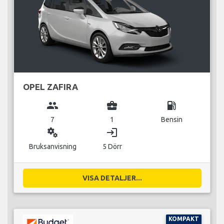
OPEL ZAFIRA
group
business_center
local_gas_station
7
1
Bensin
miscellaneous_services
login
Bruksanvisning
5 Dörr
VISA DETALJER...
KOMPAKT