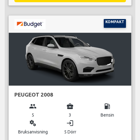
KOMPAKT
PEUGEOT 2008
group
business_center
local_gas_station
5
3
Bensin
miscellaneous_services
login
Bruksanvisning
5 Dörr