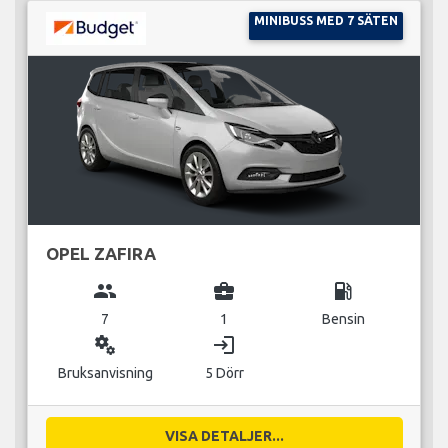
MINIBUSS MED 7 SÄTEN
OPEL ZAFIRA
group
business_center
local_gas_station
7
1
Bensin
miscellaneous_services
login
Bruksanvisning
5 Dörr
VISA DETALJER...