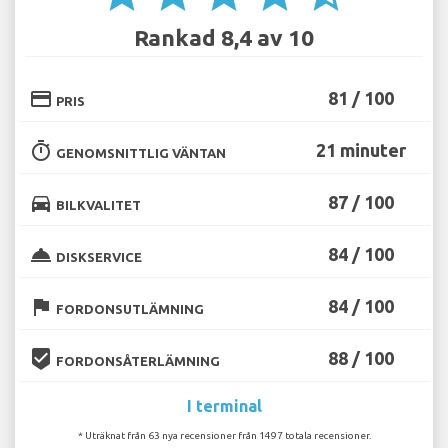
Rankad 8,4 av 10
credit_card
81 / 100
PRIS
timer
21 minuter
GENOMSNITTLIG VÄNTAN
directions_car
87 / 100
BILKVALITET
room_service
84 / 100
DISKSERVICE
flag
84 / 100
FORDONSUTLÄMNING
beenhere
88 / 100
FORDONSÅTERLÄMNING
I terminal
* Uträknat från 63 nya recensioner från 1497 totala recensioner.