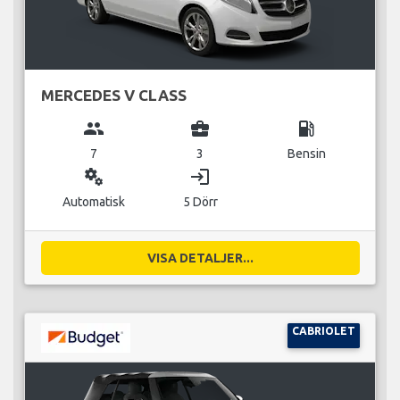
MERCEDES V CLASS
group
business_center
local_gas_station
7
3
Bensin
miscellaneous_services
login
Automatisk
5 Dörr
VISA DETALJER...
CABRIOLET