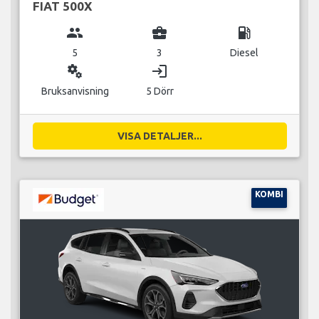
FIAT 500X
group
business_center
local_gas_station
5
3
Diesel
miscellaneous_services
login
Bruksanvisning
5 Dörr
VISA DETALJER...
KOMBI