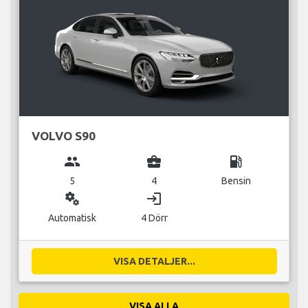
VOLVO S90
group
business_center
local_gas_station
5
4
Bensin
miscellaneous_services
login
Automatisk
4 Dörr
VISA DETALJER...
VISA ALLA