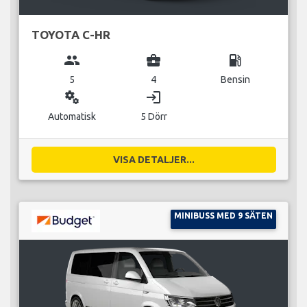
TOYOTA C-HR
group
business_center
local_gas_station
5
4
Bensin
miscellaneous_services
login
Automatisk
5 Dörr
VISA DETALJER...
MINIBUSS MED 9 SÄTEN