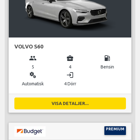
VOLVO S60
group
business_center
local_gas_station
5
4
Bensin
miscellaneous_services
login
Automatisk
4 Dörr
VISA DETALJER...
PREMIUM