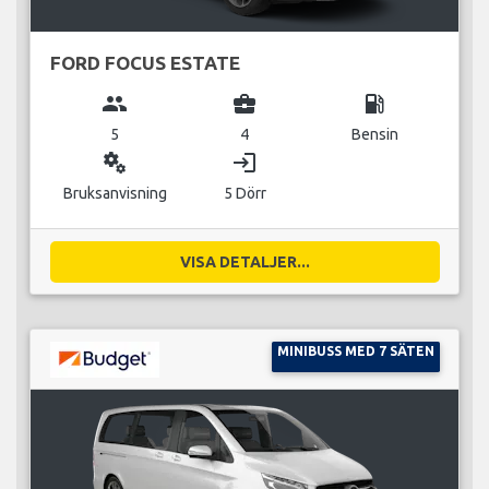
FORD FOCUS ESTATE
group
business_center
local_gas_station
5
4
Bensin
miscellaneous_services
login
Bruksanvisning
5 Dörr
VISA DETALJER...
MINIBUSS MED 7 SÄTEN