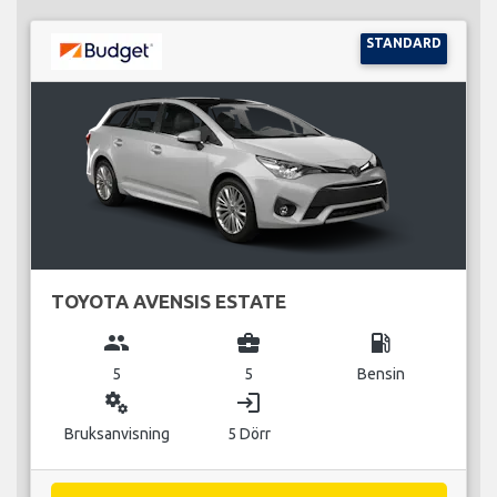
STANDARD
TOYOTA AVENSIS ESTATE
group
business_center
local_gas_station
5
5
Bensin
miscellaneous_services
login
Bruksanvisning
5 Dörr