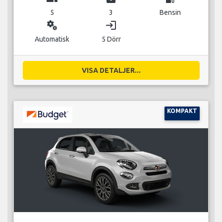
5
3
Bensin
miscellaneous_services
login
Automatisk
5 Dörr
VISA DETALJER...
KOMPAKT