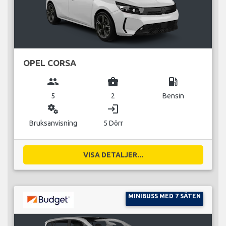
OPEL CORSA
group
business_center
local_gas_station
5
2
Bensin
miscellaneous_services
login
Bruksanvisning
5 Dörr
VISA DETALJER...
MINIBUSS MED 7 SÄTEN