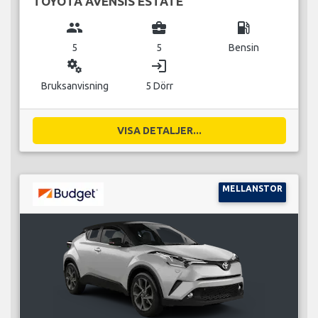
TOYOTA AVENSIS ESTATE
group
business_center
local_gas_station
5
5
Bensin
miscellaneous_services
login
Bruksanvisning
5 Dörr
VISA DETALJER...
MELLANSTOR