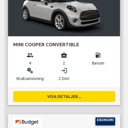
MINI COOPER CONVERTIBLE
group
business_center
local_gas_station
4
2
Bensin
miscellaneous_services
login
Bruksanvisning
2 Dörr
VISA DETALJER...
EKONOMI