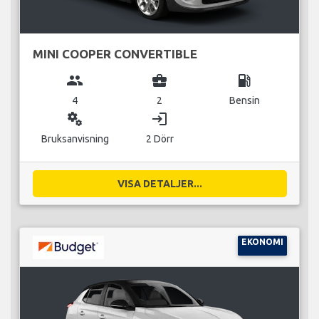
MINI COOPER CONVERTIBLE
group
business_center
local_gas_station
4
2
Bensin
miscellaneous_services
login
Bruksanvisning
2 Dörr
VISA DETALJER...
EKONOMI