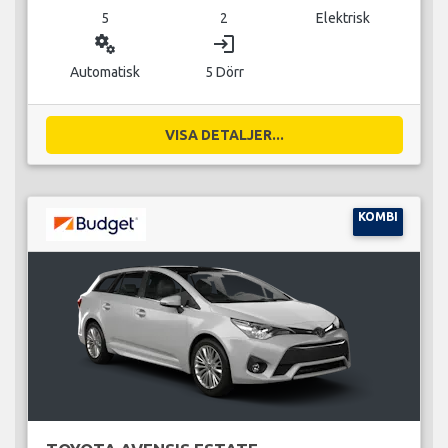
5
2
Elektrisk
miscellaneous_services
login
Automatisk
5 Dörr
VISA DETALJER...
KOMBI