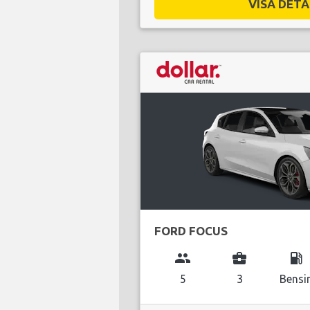
VISA DETAL
FORD FOCUS
group
business_center
local_gas_station
5
3
Bensi