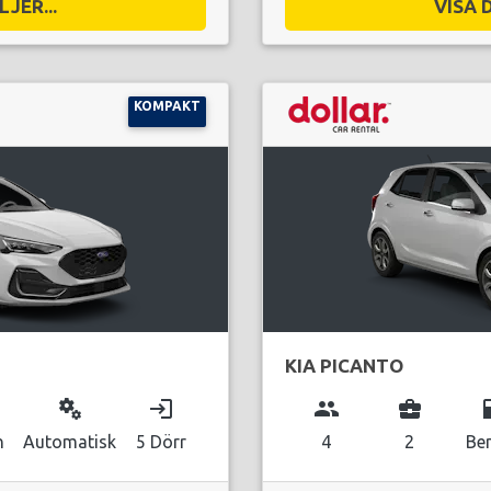
JER...
VISA 
KOMPAKT
KIA PICANTO
miscellaneous_services
login
group
business_center
local_g
n
Automatisk
5 Dörr
4
2
Be