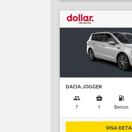
DACIA JOGGER
group
business_center
local_gas_station
7
1
Bensin
VISA DETAL