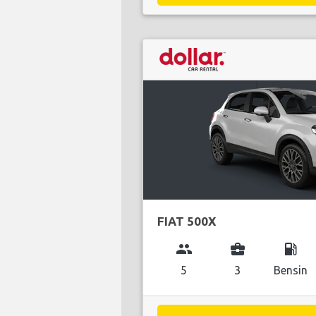
FIAT 500X
group
business_center
local_gas_station
5
3
Bensin