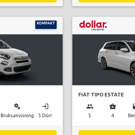
KOMPAKT
FIAT TIPO ESTATE
miscellaneous_services
login
group
business_center
local_g
Bruksanvisning
5 Dörr
5
4
Be