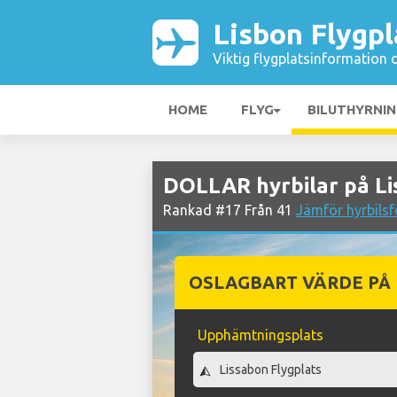
Lisbon Flygpl
Viktig flygplatsinformation 
HOME
FLYG
BILUTHYRNI
DOLLAR hyrbilar på Li
Rankad #17 Från 41
Jämför hyrbilsf
OSLAGBART VÄRDE PÅ
Upphämtningsplats