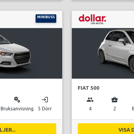
MINIBUSS
FIAT 500
miscellaneous_services
login
group
business_center
Bruksanvisning
5 Dörr
4
2
JER...
VISA 