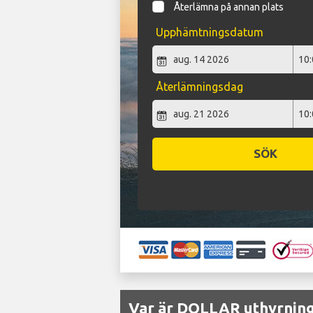
Återlämna på annan plats
Upphämtningsdatum
Återlämningsdag
SÖK
Var är DOLLAR uthyrnings