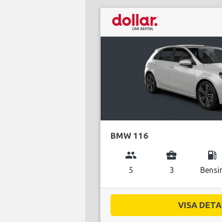
BMW 116
group
business_center
local_gas_station
5
3
Bensi
VISA DETAL