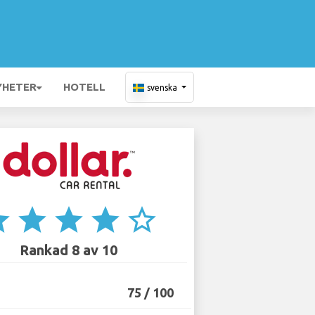
YHETER
HOTELL
svenska
ar
star
star
star
star_border
Rankad 8 av 10
75 / 100