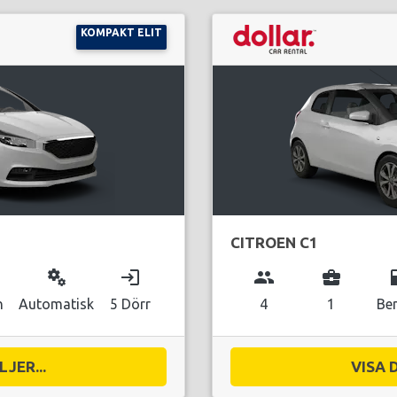
KOMPAKT ELIT
CITROEN C1
miscellaneous_services
login
group
business_center
local_g
n
Automatisk
5 Dörr
4
1
Be
JER...
VISA 