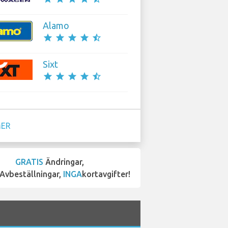
Alamo
star
star
star
star
star_half
Sixt
star
star
star
star
star_half
MER
GRATIS
Ändringar,
Avbeställningar,
INGA
kortavgifter!