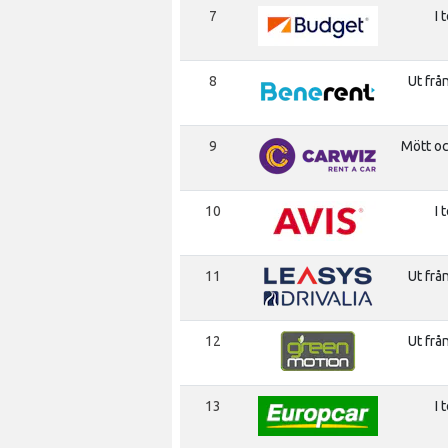
7
I 
8
Ut frå
9
Mött o
10
I 
11
Ut frå
12
Ut frå
13
I 