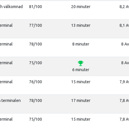
ch välkomnad
81/100
20 minuter
8,2 A
terminal
77/100
13 minuter
8,1 A
terminal
78/100
8 minuter
8 Av
emoji_events
terminal
75/100
8 Av
6 minuter
terminal
76/100
15 minuter
7,9 A
n terminalen
78/100
17 minuter
7,8 A
terminal
75/100
15 minuter
7,8 A