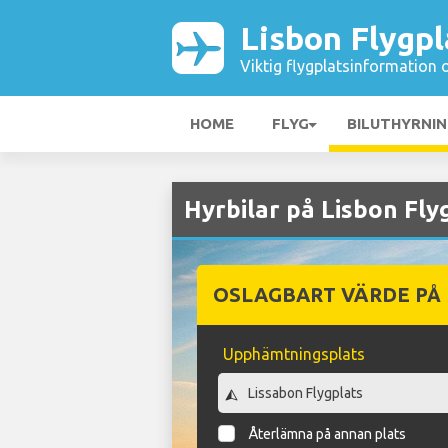
Lisbon Flygpl
Viktig flygplatsinformation 
HOME
FLYG
BILUTHYRNI
Hyrbilar på Lisbon Fly
OSLAGBART VÄRDE PÅ
Upphämtningsplats
Återlämna på annan plats