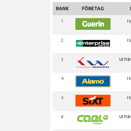
RANK
FÖRETAG
1
I 
2
I 
3
Ut frå
4
I 
5
I 
6
Ut frå