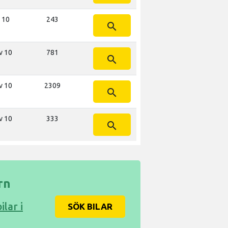
 10
243
search
v 10
781
search
v 10
2309
search
v 10
333
search
rn
lar i
SÖK BILAR