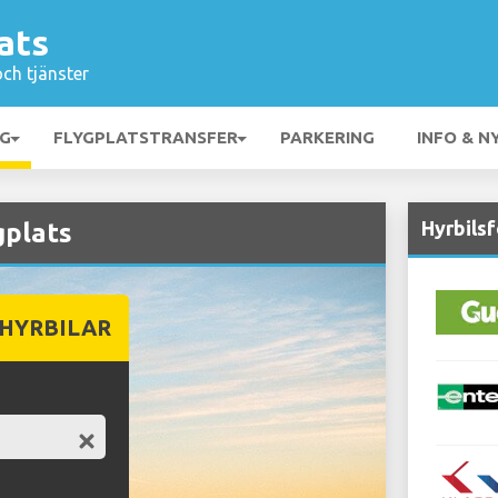
ats
och tjänster
NG
FLYGPLATSTRANSFER
PARKERING
INFO & N
Hyrbilsf
gplats
 HYRBILAR