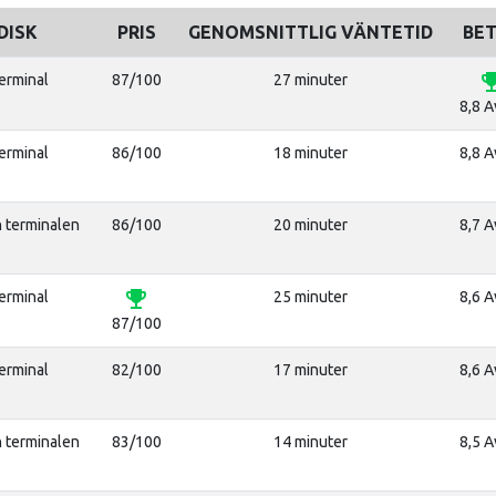
DISK
PRIS
GENOMSNITTLIG VÄNTETID
BE
emoji_ev
terminal
87/100
27 minuter
8,8 A
terminal
86/100
18 minuter
8,8 A
n terminalen
86/100
20 minuter
8,7 A
emoji_events
terminal
25 minuter
8,6 A
87/100
terminal
82/100
17 minuter
8,6 A
n terminalen
83/100
14 minuter
8,5 A