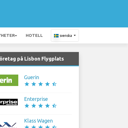
YHETER
HOTELL
svenska
öretag på Lisbon Flygplats
Guerin
star
star
star
star
star_half
Enterprise
star
star
star
star
star_half
Klass Wagen
star
star
star
star
star_half