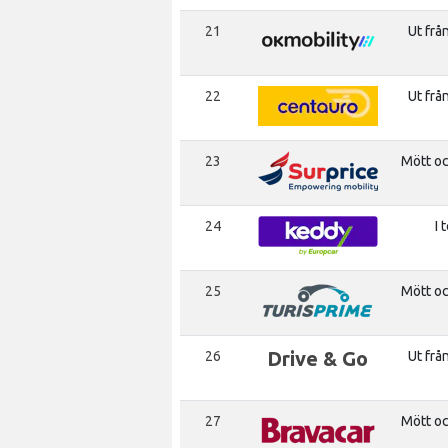
21
Ut frå
22
Ut frå
23
Mött o
24
I 
25
Mött o
Drive & Go
26
Ut frå
27
Mött o