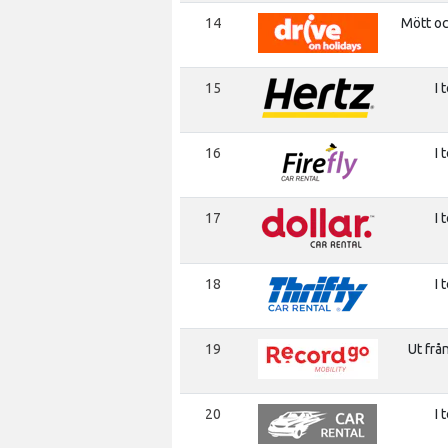
14
Mött o
15
I 
16
I 
17
I 
18
I 
19
Ut frå
20
I 