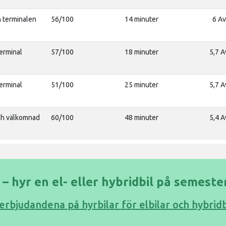
n terminalen
56/100
14 minuter
6 Av
terminal
57/100
18 minuter
5,7 A
terminal
51/100
25 minuter
5,7 A
ch välkomnad
60/100
48 minuter
5,4 A
 – hyr en el- eller hybridbil på semeste
 erbjudandena på hyrbilar för elbilar och hybridbi