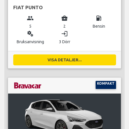
FIAT PUNTO
group
business_center
local_gas_station
5
2
Bensin
miscellaneous_services
login
Bruksanvisning
3 Dörr
VISA DETALJER...
KOMPAKT