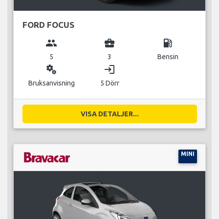
FORD FOCUS
group
business_center
local_gas_station
5
3
Bensin
miscellaneous_services
login
Bruksanvisning
5 Dörr
VISA DETALJER...
MINI