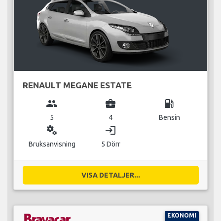
RENAULT MEGANE ESTATE
group
business_center
local_gas_station
5
4
Bensin
miscellaneous_services
login
Bruksanvisning
5 Dörr
VISA DETALJER...
EKONOMI