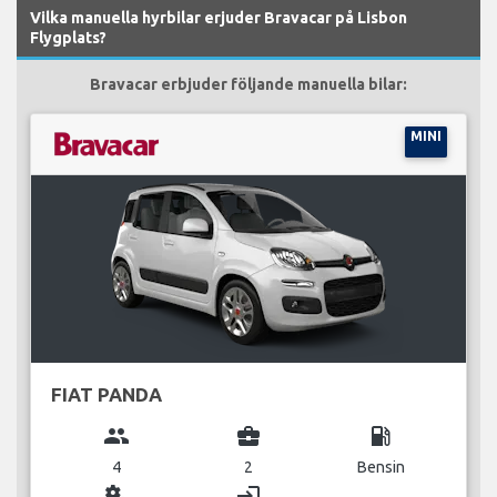
Vilka manuella hyrbilar erjuder Bravacar på Lisbon
Flygplats?
Bravacar erbjuder följande manuella bilar:
MINI
FIAT PANDA
group
business_center
local_gas_station
4
2
Bensin
miscellaneous_services
login