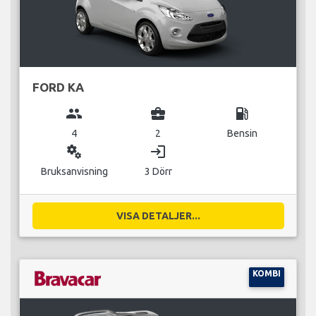
FORD KA
group
business_center
local_gas_station
4
2
Bensin
miscellaneous_services
login
Bruksanvisning
3 Dörr
VISA DETALJER...
KOMBI