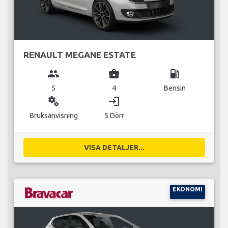
RENAULT MEGANE ESTATE
group
business_center
local_gas_station
5
4
Bensin
miscellaneous_services
login
Bruksanvisning
5 Dörr
VISA DETALJER...
EKONOMI