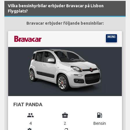
Vilka bensinhyrbilar erbjuder Bravacar på Lisbon
Flygplats?
Bravacar erbjuder följande bensinbilar:
MINI
FIAT PANDA
group
business_center
local_gas_station
4
2
Bensin