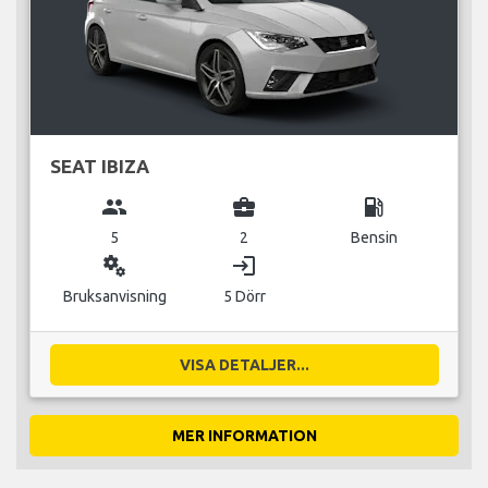
SEAT IBIZA
group
business_center
local_gas_station
5
2
Bensin
miscellaneous_services
login
Bruksanvisning
5 Dörr
VISA DETALJER...
MER INFORMATION