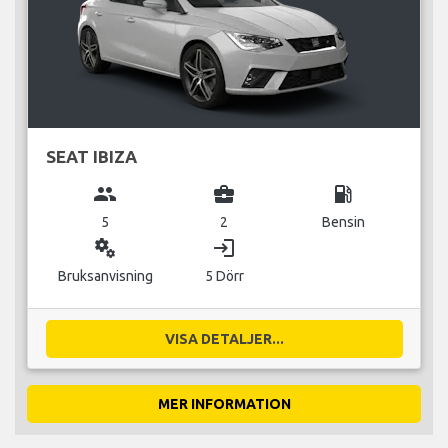
SEAT IBIZA
group
business_center
local_gas_station
5
2
Bensin
miscellaneous_services
login
Bruksanvisning
5 Dörr
VISA DETALJER...
MER INFORMATION