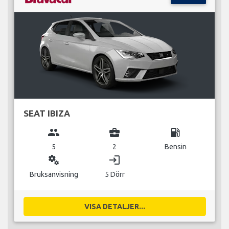
SEAT IBIZA
group
business_center
local_gas_station
5
2
Bensin
miscellaneous_services
login
Bruksanvisning
5 Dörr
VISA DETALJER...