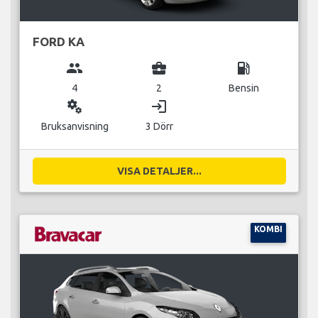
FORD KA
group
business_center
local_gas_station
4
2
Bensin
miscellaneous_services
login
Bruksanvisning
3 Dörr
VISA DETALJER...
KOMBI