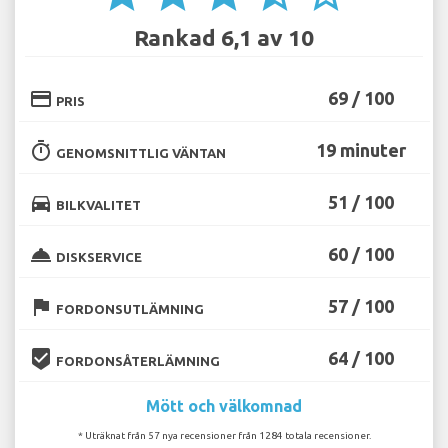
Rankad 6,1 av 10
credit_card
69 / 100
PRIS
timer
19 minuter
GENOMSNITTLIG VÄNTAN
directions_car
51 / 100
BILKVALITET
room_service
60 / 100
DISKSERVICE
flag
57 / 100
FORDONSUTLÄMNING
beenhere
64 / 100
FORDONSÅTERLÄMNING
Mött och välkomnad
* Uträknat från 57 nya recensioner från 1284 totala recensioner.