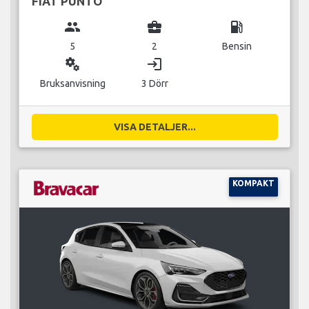
FIAT PUNTO
group
business_center
local_gas_station
5
2
Bensin
miscellaneous_services
login
Bruksanvisning
3 Dörr
VISA DETALJER...
KOMPAKT