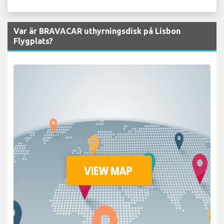
Var är BRAVACAR uthyrningsdisk på Lisbon
Flygplats?