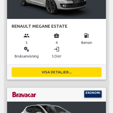
RENAULT MEGANE ESTATE
group
business_center
local_gas_station
5
4
Bensin
miscellaneous_services
login
Bruksanvisning
5 Dörr
VISA DETALJER...
EKONOMI