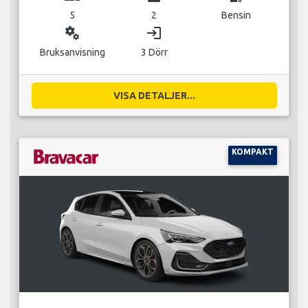
5
2
Bensin
miscellaneous_services
login
Bruksanvisning
3 Dörr
VISA DETALJER...
KOMPAKT