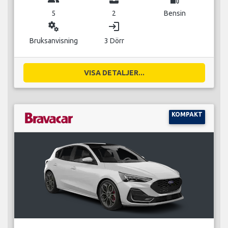
5
2
Bensin
miscellaneous_services
login
Bruksanvisning
3 Dörr
VISA DETALJER...
KOMPAKT