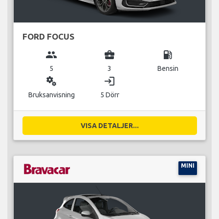
FORD FOCUS
group
business_center
local_gas_station
5
3
Bensin
miscellaneous_services
login
Bruksanvisning
5 Dörr
VISA DETALJER...
MINI