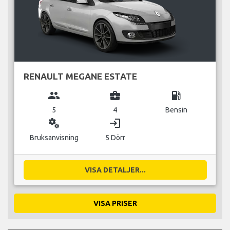
RENAULT MEGANE ESTATE
group
business_center
local_gas_station
5
4
Bensin
miscellaneous_services
login
Bruksanvisning
5 Dörr
VISA DETALJER...
VISA PRISER