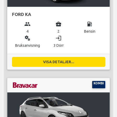
FORD KA
group
business_center
local_gas_station
4
2
Bensin
miscellaneous_services
login
Bruksanvisning
3 Dörr
VISA DETALJER...
KOMBI