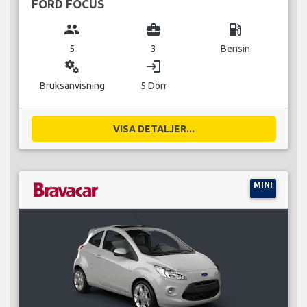
FORD FOCUS
group
business_center
local_gas_station
5
3
Bensin
miscellaneous_services
login
Bruksanvisning
5 Dörr
VISA DETALJER...
MINI