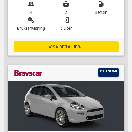
group
business_center
local_gas_station
4
2
Bensin
miscellaneous_services
login
Bruksanvisning
5 Dörr
VISA DETALJER...
EKONOMI