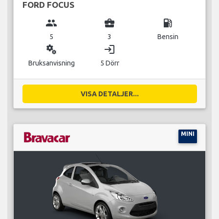
FORD FOCUS
group
business_center
local_gas_station
5
3
Bensin
miscellaneous_services
login
Bruksanvisning
5 Dörr
VISA DETALJER...
MINI