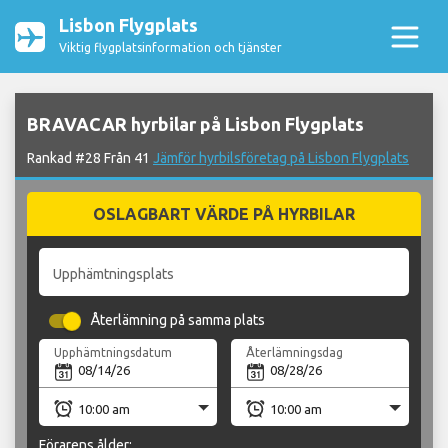
Lisbon Flygplats
Viktig flygplatsinformation och tjänster
BRAVACAR hyrbilar på Lisbon Flygplats
Rankad #28 Från 41
Jämför hyrbilsföretag på Lisbon Flygplats
OSLAGBART VÄRDE PÅ HYRBILAR
Upphämtningsplats
Återlämning på samma plats
Upphämtningsdatum
Återlämningsdag
Förarens ålder: