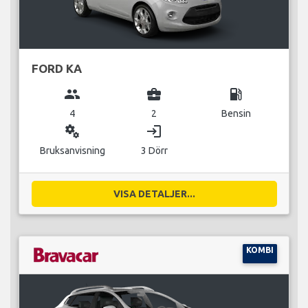
FORD KA
group
business_center
local_gas_station
4
2
Bensin
miscellaneous_services
login
Bruksanvisning
3 Dörr
VISA DETALJER...
KOMBI