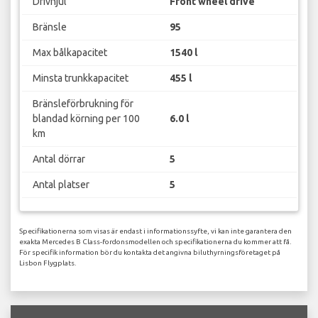
Drivhjul
Front wheel drive
Bränsle
95
Max bålkapacitet
1540 l
Minsta trunkkapacitet
455 l
Bränsleförbrukning för
blandad körning per 100
6.0 l
km
Antal dörrar
5
Antal platser
5
Specifikationerna som visas är endast i informationssyfte, vi kan inte garantera den
exakta Mercedes B Class-fordonsmodellen och specifikationerna du kommer att få.
För specifik information bör du kontakta det angivna biluthyrningsföretaget på
Lisbon Flygplats.