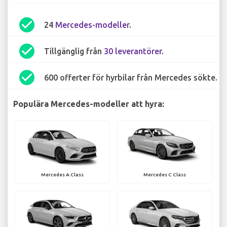
check_circle
24
Mercedes-modeller
.
check_circle
Tillgänglig från
30 leverantörer
.
check_circle
600 offerter för hyrbilar från Mercedes sökte.
Populära Mercedes-modeller att hyra:
Mercedes A Class
Mercedes C Class