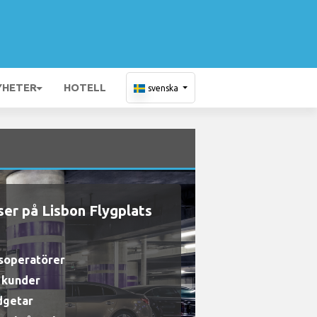
YHETER
HOTELL
svenska
ser på Lisbon Flygplats
gsoperatörer
a kunder
udgetar