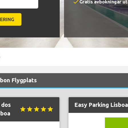
check
Gratis avbokningar ut
sbon Flygplats
 dos
Easy Parking Lisboa
star
star
star
star
star
sboa