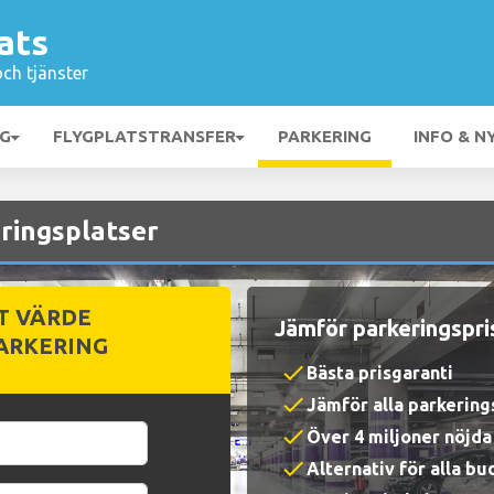
ats
och tjänster
NG
FLYGPLATSTRANSFER
PARKERING
INFO & N
ringsplatser
T VÄRDE
Jämför parkeringspri
ARKERING
check
Bästa prisgaranti
check
Jämför alla parkerin
check
Över 4 miljoner nöjd
check
Alternativ för alla b