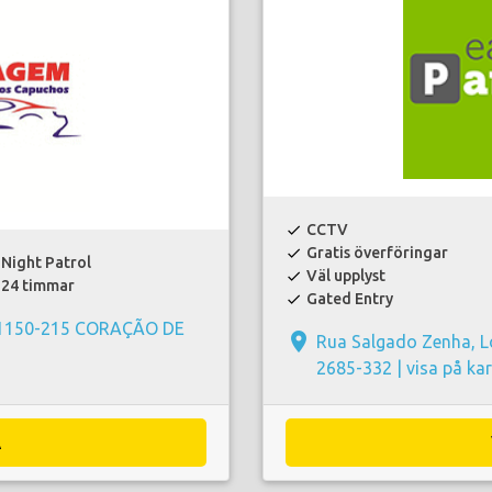
CCTV
check
Gratis överföringar
check
Night Patrol
Väl upplyst
check
24 timmar
Gated Entry
check
B 1150-215 CORAÇÃO DE
place
Rua Salgado Zenha, L
2685-332 |
visa på ka
A