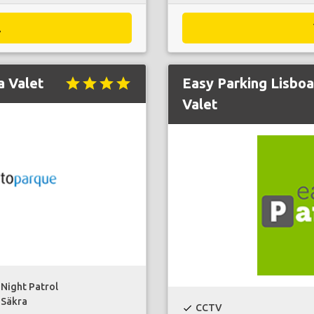
A
a Valet
star
star
star
star
Easy Parking Lisboa
Valet
Night Patrol
Säkra
CCTV
check