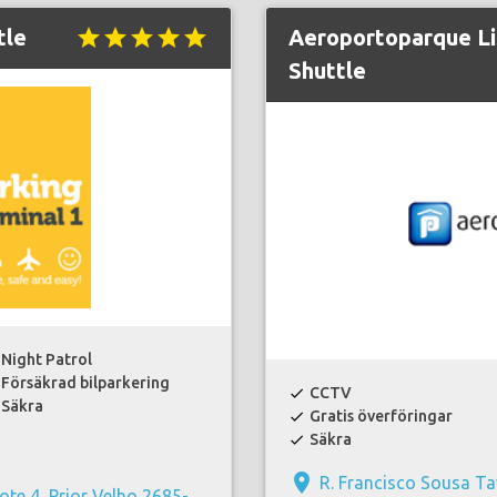
tle
star
star
star
star
star
Aeroportoparque L
Shuttle
Night Patrol
Försäkrad bilparkering
CCTV
check
Säkra
Gratis överföringar
check
Säkra
check
place
R. Francisco Sousa Ta
te 4, Prior Velho 2685-