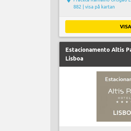
882 |
visa på kartan
VIS
Estacionamento Altis P
Lisboa