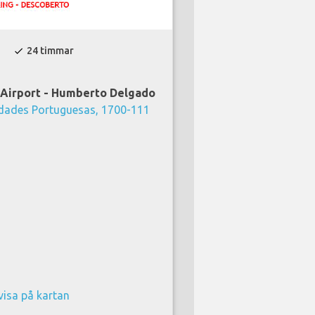
24 timmar
check
l Airport - Humberto Delgado
ades Portuguesas, 1700-111
visa på kartan