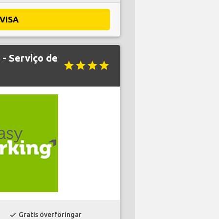
VISA
 - Serviço de
star
star
star
star
Gratis överföringar
check