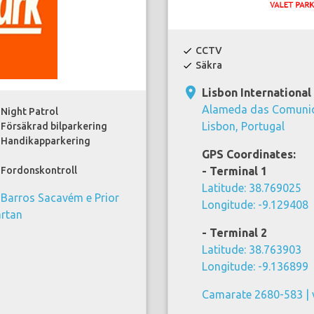
CCTV
check
Säkra
check
place
Lisbon Internationa
Alameda das Comunid
Night Patrol
Lisbon, Portugal
Försäkrad bilparkering
Handikapparkering
GPS Coordinates:
Fordonskontroll
- Terminal 1
Latitude: 38.769025
 Barros Sacavém e Prior
Longitude: -9.129408
artan
- Terminal 2
Latitude: 38.763903
Longitude: -9.136899
Camarate 2680-583 |