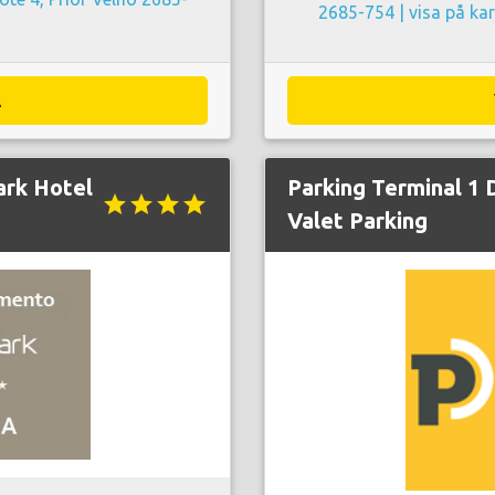
2685-754 |
visa på ka
A
ark Hotel
Parking Terminal 1 
star
star
star
star
Valet Parking