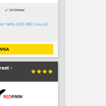
24 timmar
check
rior Velho 2685-882 |
visa på
VISA
reet -
star
star
star
star