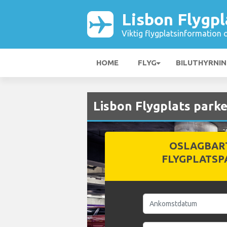
Lisbon Flygpl
Viktig flygplatsinformation 
HOME
FLYG
BILUTHYRNI
Lisbon Flygplats parke
OSLAGBAR
FLYGPLATSP