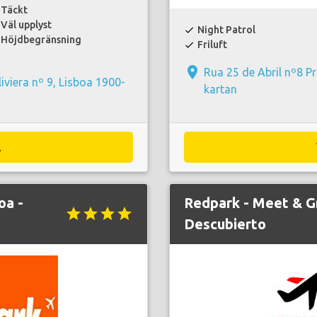
Täckt
Väl upplyst
Night Patrol
check
Höjdbegränsning
Friluft
check
place
Rua 25 de Abril nº8 P
iviera nº 9, Lisboa 1900-
kartan
A
oa -
Redpark - Meet & G
star
star
star
star
Descubierto