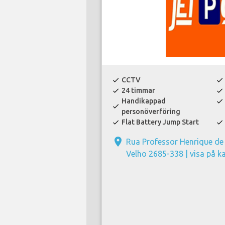
CCTV
check
check
24 timmar
check
check
Handikappad
check
check
personöverföring
Flat Battery Jump Start
check
check
place
Rua Professor Henrique de
Velho 2685-338 |
visa på k