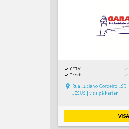
CCTV
check
check
Täckt
check
check
place
Rua Luciano Cordeiro LS
JESUS |
visa på kartan
VIS