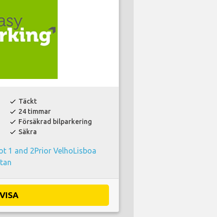
Täckt
check
24 timmar
check
Försäkrad bilparkering
check
Säkra
check
ot 1 and 2Prior VelhoLisboa
rtan
VISA