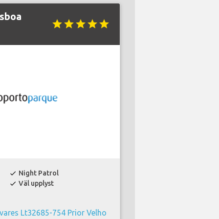
isboa
star
star
star
star
star
Night Patrol
check
Väl upplyst
check
vares Lt32685-754 Prior Velho