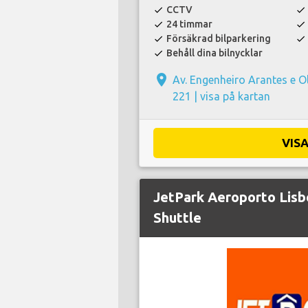
CCTV
check
check
24 timmar
check
check
Försäkrad bilparkering
check
check
Behåll dina bilnycklar
check
place
Av. Engenheiro Arantes e Ol
221 |
visa på kartan
VIS
JetPark Aeroporto Lisb
Shuttle