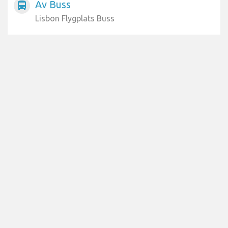
Av Buss
directions_bus
Lisbon Flygplats Buss