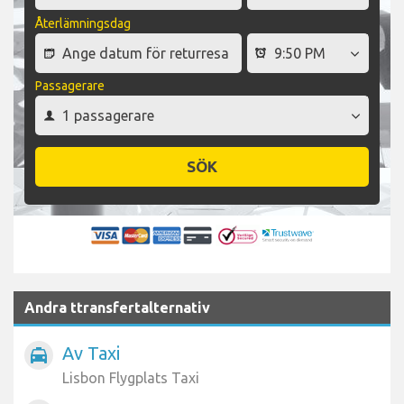
Återlämningsdag
Passagerare
SÖK
Andra ttransfertalternativ
Av Taxi
local_taxi
Lisbon Flygplats Taxi