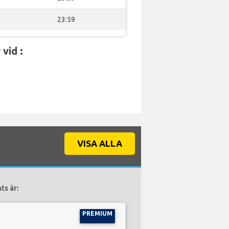
23:59
vid :
VISA ALLA
ts är:
PREMIUM