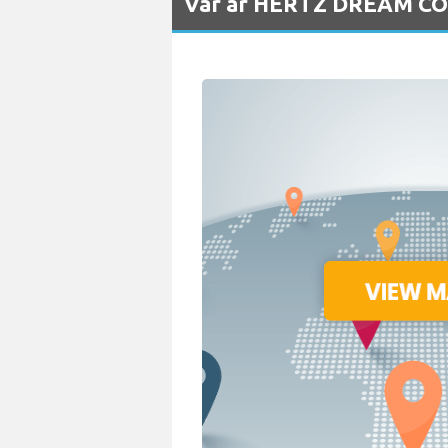
Var är HERTZ DREAM COL