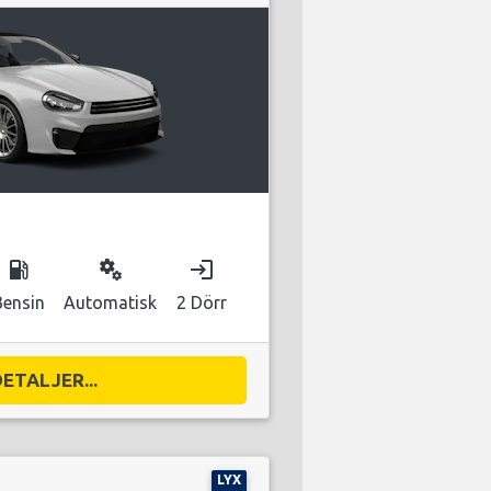
local_gas_station
miscellaneous_services
login
Bensin
Automatisk
2 Dörr
DETALJER...
LYX