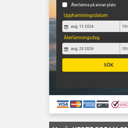
Återlämna på annan plats
Upphämtningsdatum
Återlämningsdag
SÖK