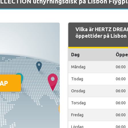
LECTION uthyrningsdisk på Lisbon Flygpl
Vilka är HERTZ DRE
öppettider på Lisbon 
Dag
Öppe
Måndag
06:00
Tisdag
06:00
Onsdag
06:00
Torsdag
06:00
Fredag
06:00
Lördag
06:00