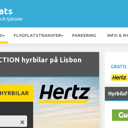
ats
och tjänster
NG
FLYGPLATSTRANSFER
PARKERING
INFO & N
ION hyrbilar på Lisbon
GRATIS
 HYRBILAR
Hyrbilsf