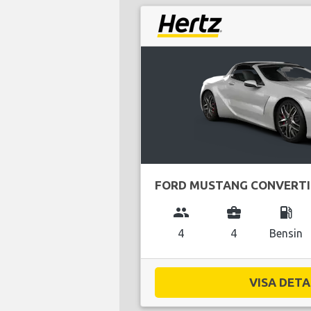
FORD MUSTANG CONVERTI
group
business_center
local_gas_station
4
4
Bensin
VISA DETAL