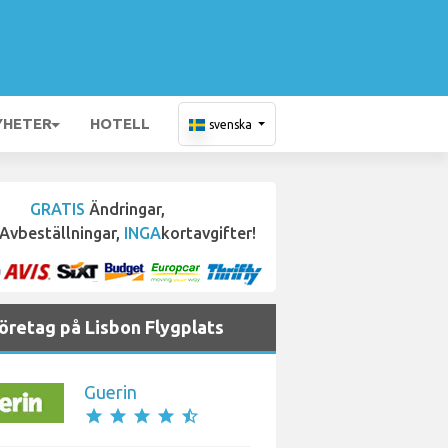
YHETER
HOTELL
svenska
GRATIS
Ändringar,
Avbeställningar,
INGA
kortavgifter!
öretag på Lisbon Flygplats
Guerin
star
star
star
star
star_half