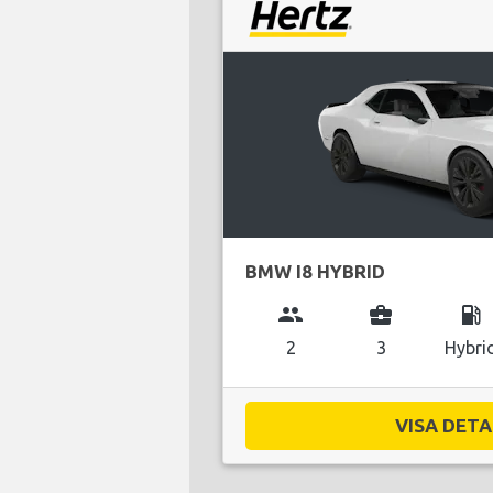
BMW I8 HYBRID
group
business_center
local_gas_station
2
3
Hybri
VISA DETAL