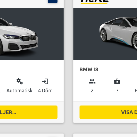
BMW I8
miscellaneous_services
login
group
business_center
l
Automatisk
4 Dörr
2
3
JER...
VISA 