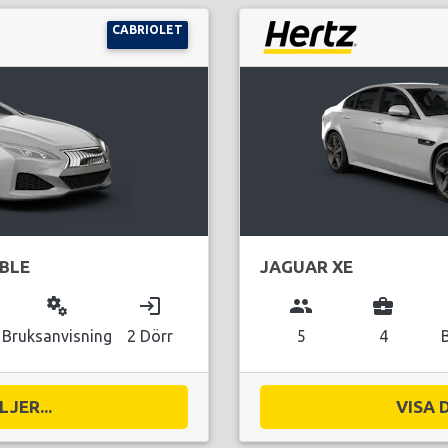
CABRIOLET
BLE
JAGUAR XE
miscellaneous_services
login
group
business_center
Bruksanvisning
2 Dörr
5
4
JER...
VISA 