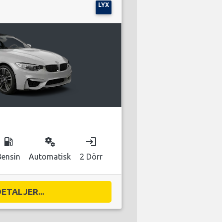
LYX
local_gas_station
miscellaneous_services
login
Bensin
Automatisk
2 Dörr
DETALJER...