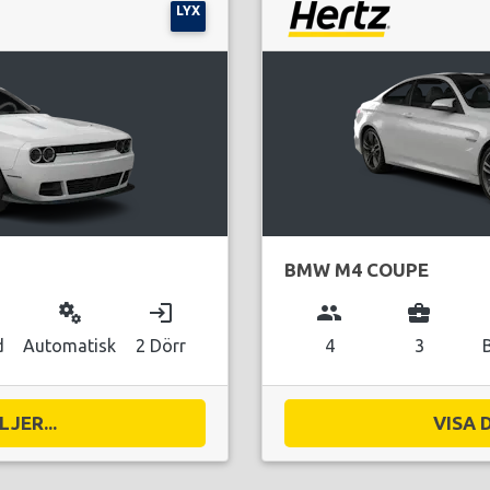
LYX
BMW M4 COUPE
miscellaneous_services
login
group
business_center
d
Automatisk
2 Dörr
4
3
JER...
VISA 