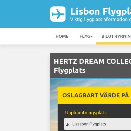
Lisbon Flygpl
Viktig flygplatsinformation 
HOME
FLYG
BILUTHYRNI
HERTZ DREAM COLLECT
Flygplats
OSLAGBART VÄRDE PÅ
Upphämtningsplats