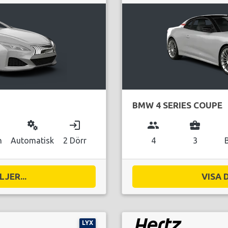
BMW 4 SERIES COUPE
miscellaneous_services
login
group
business_center
n
Automatisk
2 Dörr
4
3
JER...
VISA 
LYX