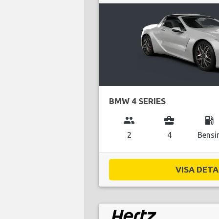
BMW 4 SERIES
group
business_center
local_gas_station
2
4
Bensi
VISA DETAL