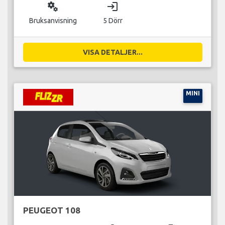
miscellaneous_services
login
Bruksanvisning
5 Dörr
VISA DETALJER...
MINI
PEUGEOT 108