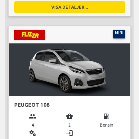
VISA DETALJER...
MINI
PEUGEOT 108
group
business_center
local_gas_station
4
2
Bensin
miscellaneous_services
login