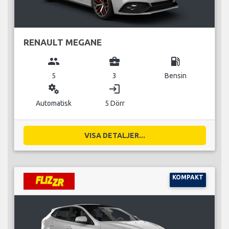
RENAULT MEGANE
group
business_center
local_gas_station
5
3
Bensin
miscellaneous_services
login
Automatisk
5 Dörr
VISA DETALJER...
KOMPAKT