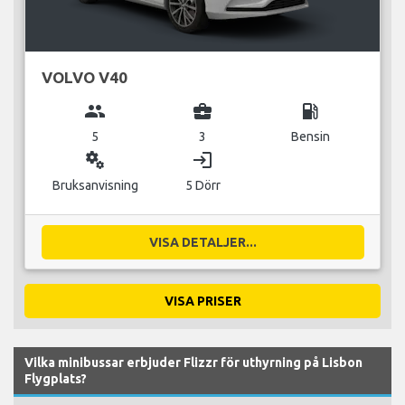
VOLVO V40
group
business_center
local_gas_station
5
3
Bensin
miscellaneous_services
login
Bruksanvisning
5 Dörr
VISA DETALJER...
VISA PRISER
Vilka minibussar erbjuder Flizzr för uthyrning på Lisbon
Flygplats?