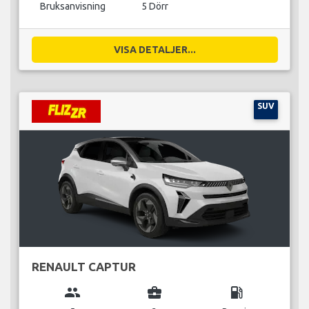
Bruksanvisning
5 Dörr
VISA DETALJER...
SUV
RENAULT CAPTUR
group
business_center
local_gas_station