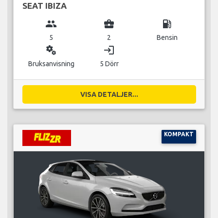
SEAT IBIZA
group
business_center
local_gas_station
5
2
Bensin
miscellaneous_services
login
Bruksanvisning
5 Dörr
VISA DETALJER...
KOMPAKT