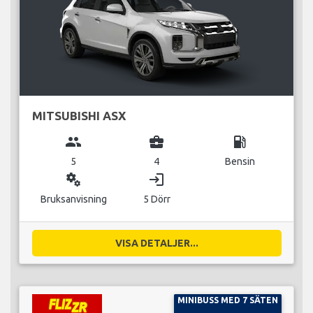
MITSUBISHI ASX
group
business_center
local_gas_station
5
4
Bensin
miscellaneous_services
login
Bruksanvisning
5 Dörr
VISA DETALJER...
MINIBUSS MED 7 SÄTEN