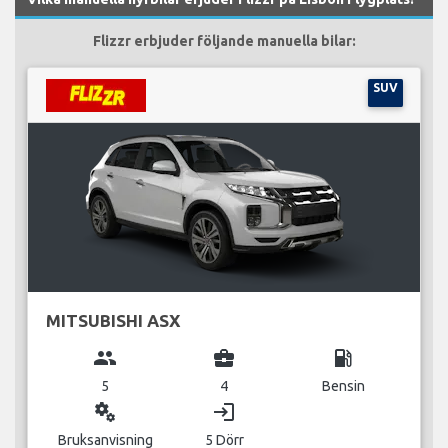
Flizzr erbjuder följande manuella bilar:
SUV
MITSUBISHI ASX
group
business_center
local_gas_station
5
4
Bensin
miscellaneous_services
login
Bruksanvisning
5 Dörr