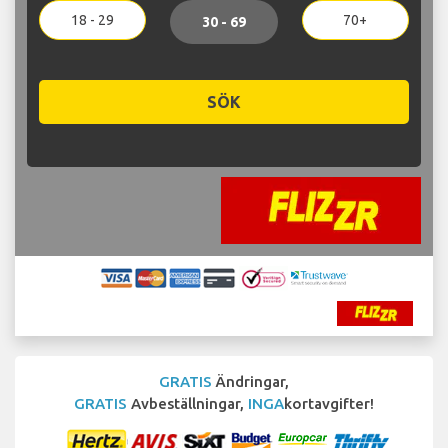
18 - 29
70+
30 - 69
SÖK
GRATIS
Ändringar,
GRATIS
Avbeställningar,
INGA
kortavgifter!