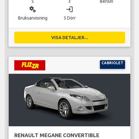
5
3
Bensin
miscellaneous_services
login
Bruksanvisning
5 Dörr
VISA DETALJER...
CABRIOLET
RENAULT MEGANE CONVERTIBLE