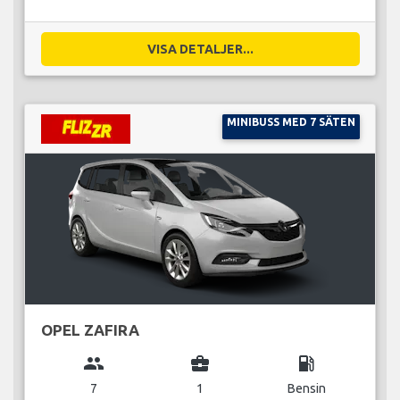
VISA DETALJER...
MINIBUSS MED 7 SÄTEN
OPEL ZAFIRA
group
business_center
local_gas_station
7
1
Bensin