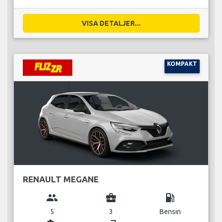
VISA DETALJER...
KOMPAKT
RENAULT MEGANE
group
business_center
local_gas_station
5
3
Bensin