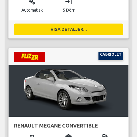
miscellaneous_services
login
Automatisk
5 Dörr
VISA DETALJER...
CABRIOLET
RENAULT MEGANE CONVERTIBLE
group
business_center
local_gas_station