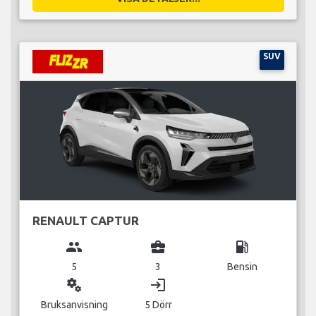
SUV
RENAULT CAPTUR
group
business_center
local_gas_station
5
3
Bensin
miscellaneous_services
login
Bruksanvisning
5 Dörr