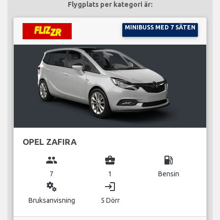
Flygplats per kategori är:
MINIBUSS MED 7 SÄTEN
OPEL ZAFIRA
group
business_center
local_gas_station
7
1
Bensin
miscellaneous_services
login
Bruksanvisning
5 Dörr