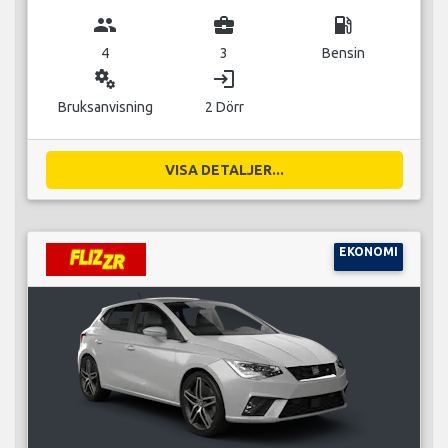
group
business_center
local_gas_station
4
3
Bensin
miscellaneous_services
login
Bruksanvisning
2 Dörr
VISA DETALJER...
EKONOMI