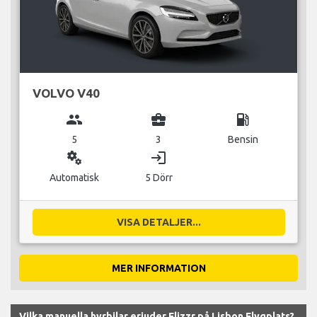
VOLVO V40
group
business_center
local_gas_station
5
3
Bensin
miscellaneous_services
login
Automatisk
5 Dörr
VISA DETALJER...
MER INFORMATION
Vilka manuella hyrbilar erjuder Flizzr på Lisbon Flygplats?