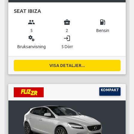
SEAT IBIZA
group
business_center
local_gas_station
5
2
Bensin
miscellaneous_services
login
Bruksanvisning
5 Dörr
VISA DETALJER...
KOMPAKT