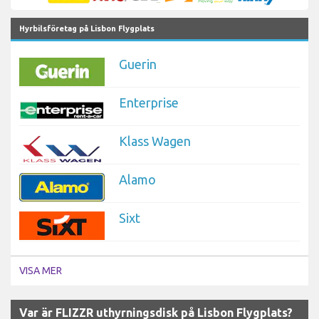
Hyrbilsföretag på Lisbon Flygplats
Guerin
Enterprise
Klass Wagen
Alamo
Sixt
VISA MER
Var är FLIZZR uthyrningsdisk på Lisbon Flygplats?