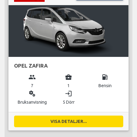
OPEL ZAFIRA
group
business_center
local_gas_station
7
1
Bensin
miscellaneous_services
login
Bruksanvisning
5 Dörr
VISA DETALJER...