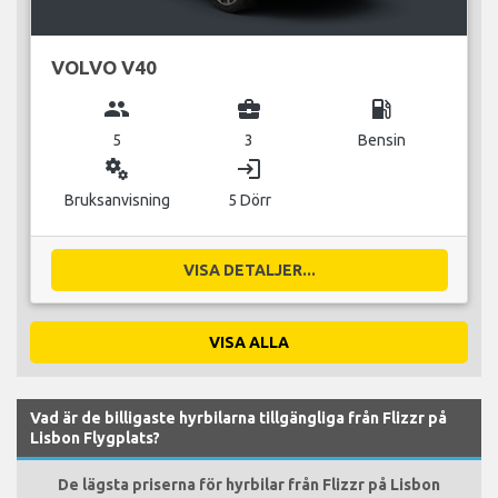
VOLVO V40
group
business_center
local_gas_station
5
3
Bensin
miscellaneous_services
login
Bruksanvisning
5 Dörr
VISA DETALJER...
VISA ALLA
Vad är de billigaste hyrbilarna tillgängliga från Flizzr på
Lisbon Flygplats?
De lägsta priserna för hyrbilar från Flizzr på Lisbon