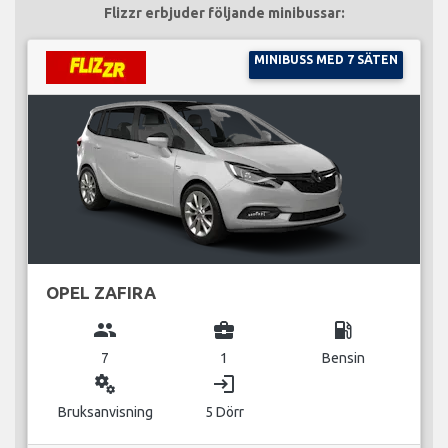
Flizzr erbjuder följande minibussar:
MINIBUSS MED 7 SÄTEN
OPEL ZAFIRA
group
business_center
local_gas_station
7
1
Bensin
miscellaneous_services
login
Bruksanvisning
5 Dörr