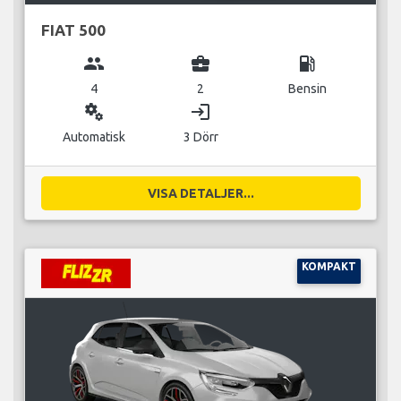
FIAT 500
group
business_center
local_gas_station
4
2
Bensin
miscellaneous_services
login
Automatisk
3 Dörr
VISA DETALJER...
KOMPAKT