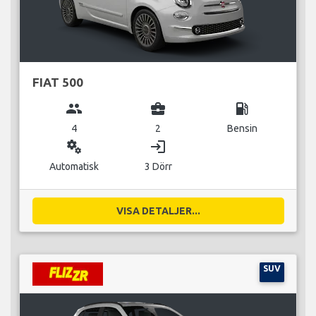
FIAT 500
group
business_center
local_gas_station
4
2
Bensin
miscellaneous_services
login
Automatisk
3 Dörr
VISA DETALJER...
SUV