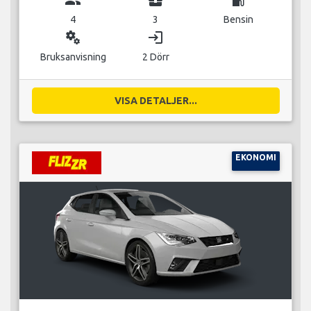
4
3
Bensin
miscellaneous_services
login
Bruksanvisning
2 Dörr
VISA DETALJER...
EKONOMI