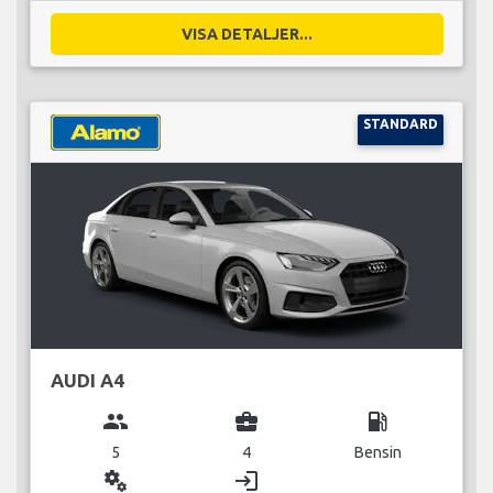
VISA DETALJER...
STANDARD
AUDI A4
group
business_center
local_gas_station
5
4
Bensin
miscellaneous_services
login