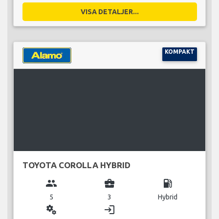
VISA DETALJER...
KOMPAKT
TOYOTA COROLLA HYBRID
group
business_center
local_gas_station
5
3
Hybrid
miscellaneous_services
login