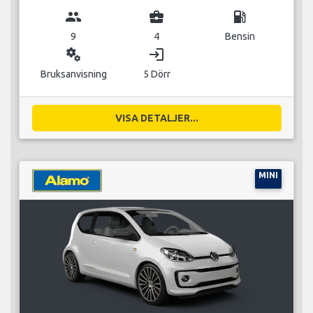
group
business_center
local_gas_station
9
4
Bensin
miscellaneous_services
login
Bruksanvisning
5 Dörr
VISA DETALJER...
MINI