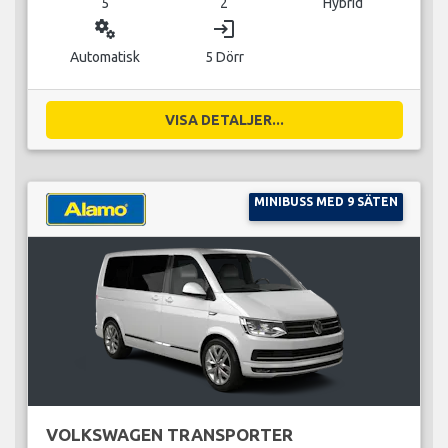
5
2
Hybrid
miscellaneous_services
login
Automatisk
5 Dörr
VISA DETALJER...
MINIBUSS MED 9 SÄTEN
VOLKSWAGEN TRANSPORTER