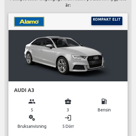
är:
KOMPAKT ELIT
AUDI A3
group
business_center
local_gas_station
5
3
Bensin
miscellaneous_services
login
Bruksanvisning
5 Dörr