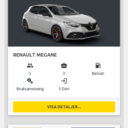
RENAULT MEGANE
group
business_center
local_gas_station
5
3
Bensin
miscellaneous_services
login
Bruksanvisning
5 Dörr
VISA DETALJER...