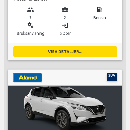
group
business_center
local_gas_station
7
2
Bensin
miscellaneous_services
login
Bruksanvisning
5 Dörr
VISA DETALJER...
SUV