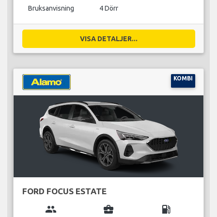
Bruksanvisning
4 Dörr
VISA DETALJER...
KOMBI
FORD FOCUS ESTATE
group
business_center
local_gas_station