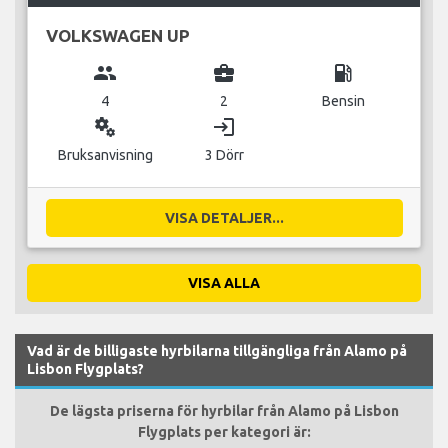
VOLKSWAGEN UP
group
business_center
local_gas_station
4
2
Bensin
miscellaneous_services
login
Bruksanvisning
3 Dörr
VISA DETALJER...
VISA ALLA
Vad är de billigaste hyrbilarna tillgängliga från Alamo på
Lisbon Flygplats?
De lägsta priserna för hyrbilar från Alamo på Lisbon
Flygplats per kategori är: