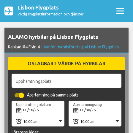
Lisbon Flygplats
Viktig flygplatsinformation och tjänster
ALAMO hyrbilar på Lisbon Flygplats
Rankad #4 Från 41
Jämför hyrbilsföretag på Lisbon Flygplats
OSLAGBART VÄRDE PÅ HYRBILAR
Upphämtningsplats
Återlämning på samma plats
Upphämtningsdatum
Återlämningsdag
Förarens ålder: