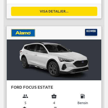
VISA DETALJER...
KOMBI
FORD FOCUS ESTATE
group
business_center
local_gas_station
5
4
Bensin