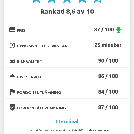
Rankad 8,6 av 10
credit_card
87 / 100
emoji_events
PRIS
timer
25 minuter
GENOMSNITTLIG VÄNTAN
directions_car
90 / 100
BILKVALITET
room_service
86 / 100
DISKSERVICE
flag
84 / 100
FORDONSUTLÄMNING
beenhere
87 / 100
FORDONSÅTERLÄMNING
I terminal
* Uträknat från 44 nya recensioner från 982 totala recensioner.