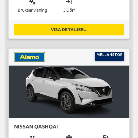
miscellaneous_services
login
Bruksanvisning
5 Dörr
VISA DETALJER...
MELLANSTOR
NISSAN QASHQAI
group
business_center
local_gas_station