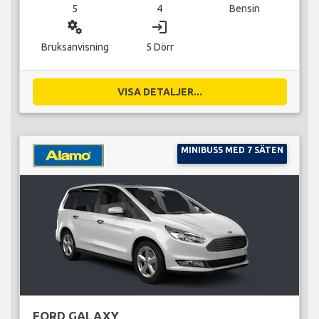
5
4
Bensin
miscellaneous_services
login
Bruksanvisning
5 Dörr
VISA DETALJER...
MINIBUSS MED 7 SÄTEN
FORD GALAXY