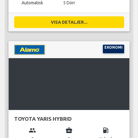
Automatisk
5 Dörr
VISA DETALJER...
EKONOMI
TOYOTA YARIS HYBRID
group
business_center
local_gas_station