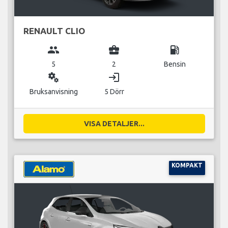
RENAULT CLIO
group
business_center
local_gas_station
5
2
Bensin
miscellaneous_services
login
Bruksanvisning
5 Dörr
VISA DETALJER...
KOMPAKT