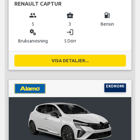
RENAULT CAPTUR
group
business_center
local_gas_station
5
3
Bensin
miscellaneous_services
login
Bruksanvisning
5 Dörr
VISA DETALJER...
EKONOMI