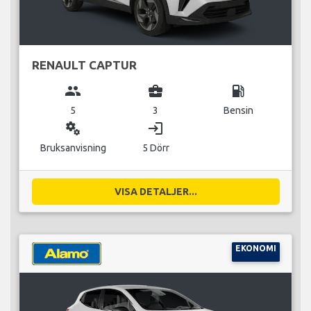
RENAULT CAPTUR
group
business_center
local_gas_station
5
3
Bensin
miscellaneous_services
login
Bruksanvisning
5 Dörr
VISA DETALJER...
EKONOMI