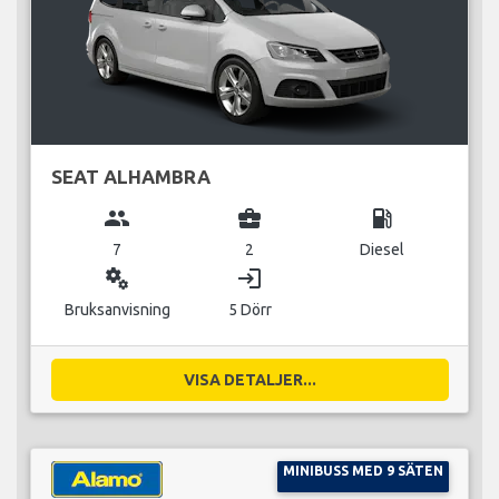
SEAT ALHAMBRA
group
business_center
local_gas_station
7
2
Diesel
miscellaneous_services
login
Bruksanvisning
5 Dörr
VISA DETALJER...
MINIBUSS MED 9 SÄTEN