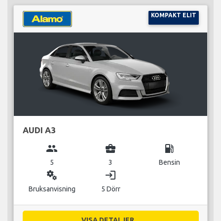
KOMPAKT ELIT
AUDI A3
group
business_center
local_gas_station
5
3
Bensin
miscellaneous_services
login
Bruksanvisning
5 Dörr
VISA DETALJER...