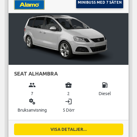
MINIBUSS MED 7 SÄTEN
SEAT ALHAMBRA
group
business_center
local_gas_station
7
2
Diesel
miscellaneous_services
login
Bruksanvisning
5 Dörr
VISA DETALJER...