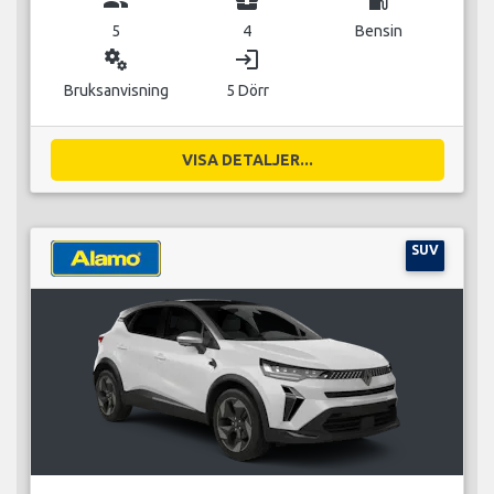
5
4
Bensin
miscellaneous_services
login
Bruksanvisning
5 Dörr
VISA DETALJER...
SUV