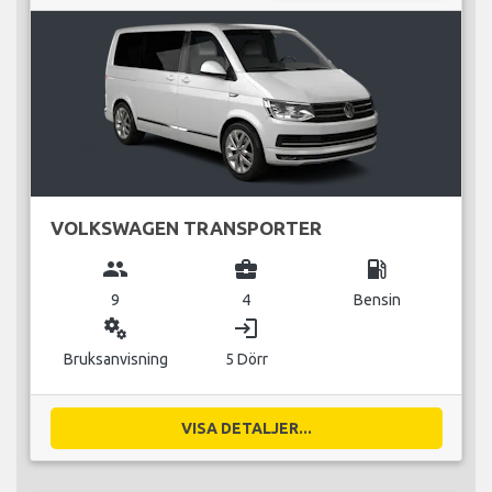
VOLKSWAGEN TRANSPORTER
group
business_center
local_gas_station
9
4
Bensin
miscellaneous_services
login
Bruksanvisning
5 Dörr
VISA DETALJER...