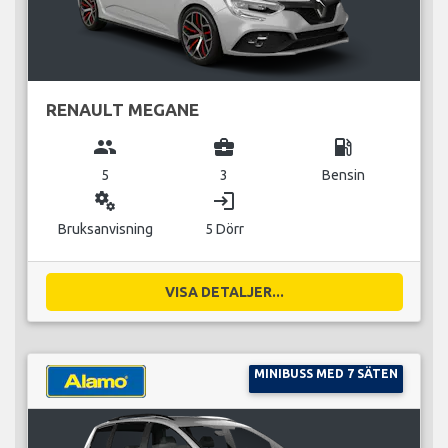
RENAULT MEGANE
group
business_center
local_gas_station
5
3
Bensin
miscellaneous_services
login
Bruksanvisning
5 Dörr
VISA DETALJER...
MINIBUSS MED 7 SÄTEN