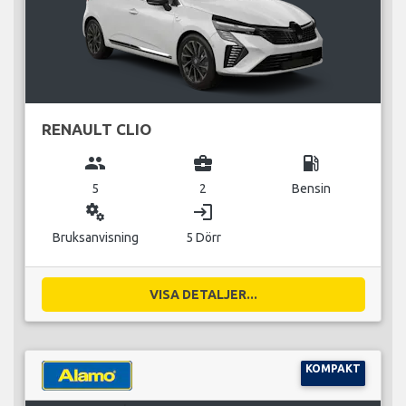
RENAULT CLIO
group
business_center
local_gas_station
5
2
Bensin
miscellaneous_services
login
Bruksanvisning
5 Dörr
VISA DETALJER...
KOMPAKT