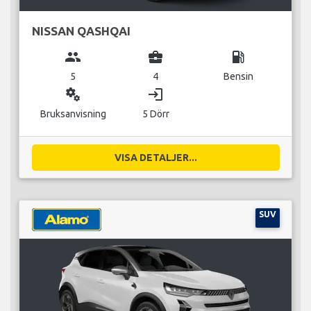
NISSAN QASHQAI
group
business_center
local_gas_station
5
4
Bensin
miscellaneous_services
login
Bruksanvisning
5 Dörr
VISA DETALJER...
SUV