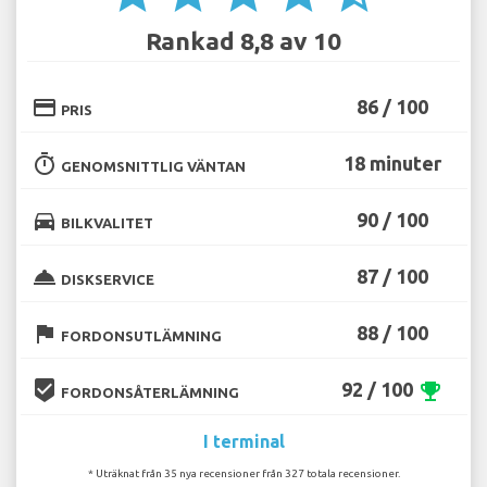
Rankad 8,8 av 10
credit_card
86 / 100
PRIS
timer
18 minuter
GENOMSNITTLIG VÄNTAN
directions_car
90 / 100
BILKVALITET
room_service
87 / 100
DISKSERVICE
flag
88 / 100
FORDONSUTLÄMNING
beenhere
92 / 100
emoji_events
FORDONSÅTERLÄMNING
I terminal
* Uträknat från 35 nya recensioner från 327 totala recensioner.