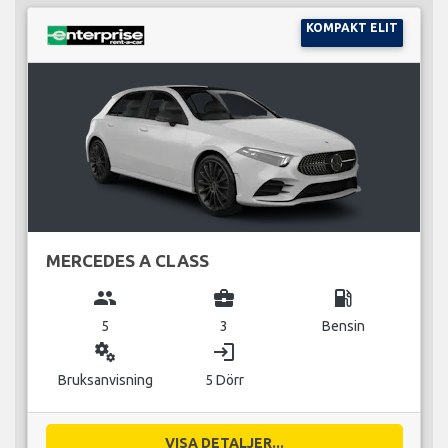
KOMPAKT ELIT
MERCEDES A CLASS
group
business_center
local_gas_station
5
3
Bensin
miscellaneous_services
login
Bruksanvisning
5 Dörr
VISA DETALJER...