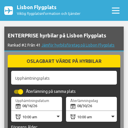
Lisbon Flygplats
Viktig flygplatsinformation och tjänster
ENTERPRISE hyrbilar på Lisbon Flygplats
Rankad #2 Från 41
Jämför hyrbilsföretag på Lisbon Flygplats
OSLAGBART VÄRDE PÅ HYRBILAR
Upphämtningsplats
Återlämning på samma plats
Upphämtningsdatum
Återlämningsdag
Förarens ålder: