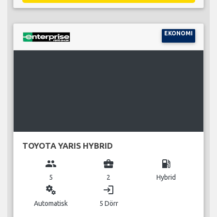
EKONOMI
TOYOTA YARIS HYBRID
group
business_center
local_gas_station
5
2
Hybrid
miscellaneous_services
login
Automatisk
5 Dörr