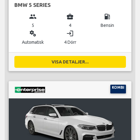
BMW 5 SERIES
group
business_center
local_gas_station
5
4
Bensin
miscellaneous_services
login
Automatisk
4 Dörr
VISA DETALJER...
KOMBI