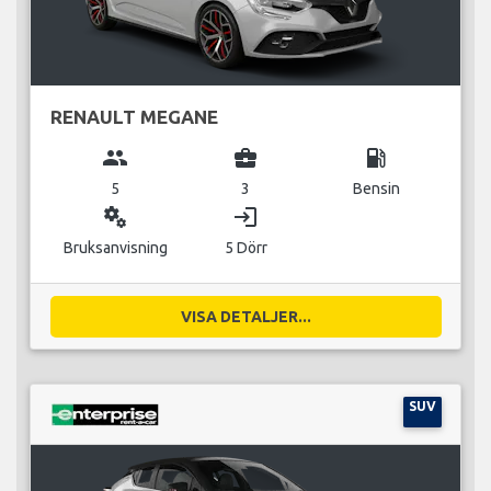
RENAULT MEGANE
group
business_center
local_gas_station
5
3
Bensin
miscellaneous_services
login
Bruksanvisning
5 Dörr
VISA DETALJER...
SUV