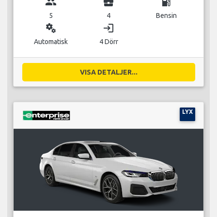
group
business_center
local_gas_station
5
4
Bensin
miscellaneous_services
login
Automatisk
4 Dörr
VISA DETALJER...
LYX