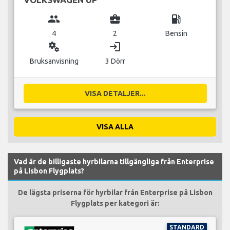
group
business_center
local_gas_station
4
2
Bensin
miscellaneous_services
login
Bruksanvisning
3 Dörr
VISA DETALJER...
VISA ALLA
Vad är de billigaste hyrbilarna tillgängliga från Enterprise
på Lisbon Flygplats?
De lägsta priserna för hyrbilar från Enterprise på Lisbon
Flygplats per kategori är:
STANDARD