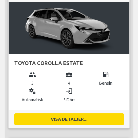
TOYOTA COROLLA ESTATE
group
business_center
local_gas_station
5
4
Bensin
miscellaneous_services
login
Automatisk
5 Dörr
VISA DETALJER...