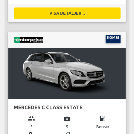
VISA DETALJER...
KOMBI
MERCEDES C CLASS ESTATE
group
business_center
local_gas_station
5
5
Bensin