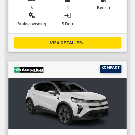
5
4
Bensin
miscellaneous_services
login
Bruksanvisning
5 Dörr
VISA DETALJER...
KOMPAKT