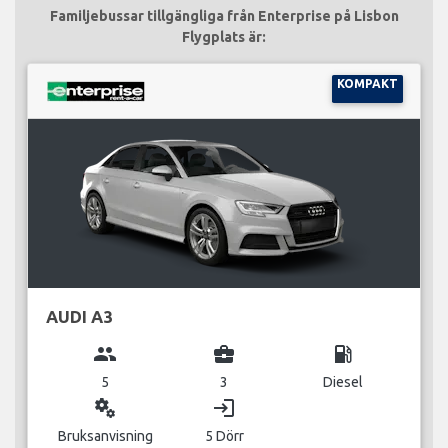
Familjebussar tillgängliga från Enterprise på Lisbon
Flygplats är:
KOMPAKT
AUDI A3
group
business_center
local_gas_station
5
3
Diesel
miscellaneous_services
login
Bruksanvisning
5 Dörr