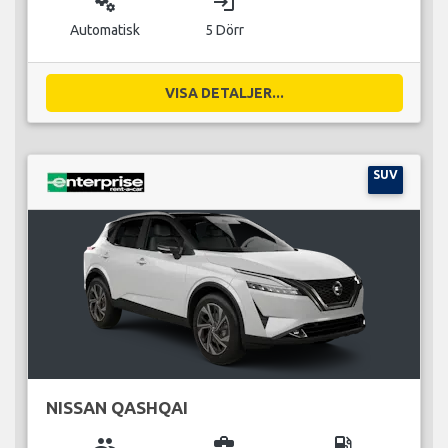
miscellaneous_services
login
Automatisk
5 Dörr
VISA DETALJER...
SUV
NISSAN QASHQAI
group
business_center
local_gas_station