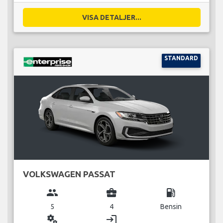
VISA DETALJER...
STANDARD
VOLKSWAGEN PASSAT
group
business_center
local_gas_station
5
4
Bensin
miscellaneous_services
login