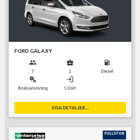
FORD GALAXY
group
business_center
local_gas_station
7
2
Diesel
miscellaneous_services
login
Bruksanvisning
5 Dörr
VISA DETALJER...
FULLSTOR