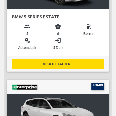
BMW 5 SERIES ESTATE
group
business_center
local_gas_station
5
6
Bensin
miscellaneous_services
login
Automatisk
5 Dörr
VISA DETALJER...
KOMBI