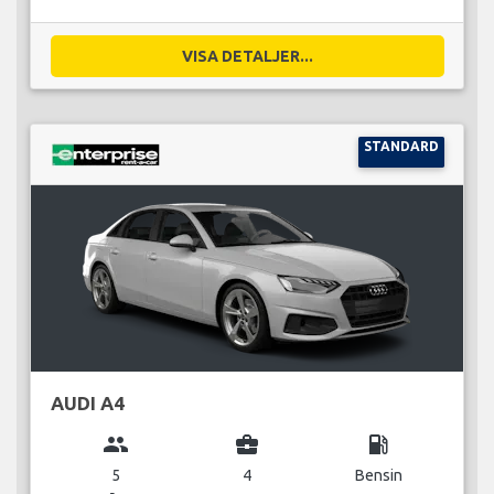
VISA DETALJER...
STANDARD
AUDI A4
group
business_center
local_gas_station
5
4
Bensin