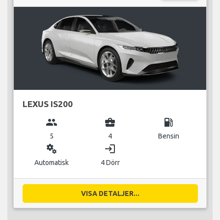
LEXUS IS200
group
business_center
local_gas_station
5
4
Bensin
miscellaneous_services
login
Automatisk
4 Dörr
VISA DETALJER...