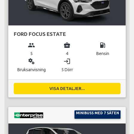
FORD FOCUS ESTATE
group
business_center
local_gas_station
5
4
Bensin
miscellaneous_services
login
Bruksanvisning
5 Dörr
VISA DETALJER...
MINIBUSS MED 7 SÄTEN