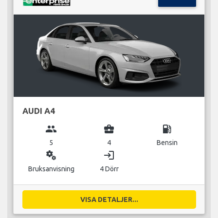
AUDI A4
group
business_center
local_gas_station
5
4
Bensin
miscellaneous_services
login
Bruksanvisning
4 Dörr
VISA DETALJER...