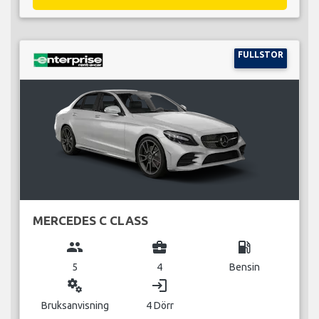
FULLSTOR
MERCEDES C CLASS
group
business_center
local_gas_station
5
4
Bensin
miscellaneous_services
login
Bruksanvisning
4 Dörr