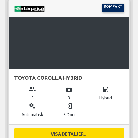
KOMPAKT
TOYOTA COROLLA HYBRID
group
business_center
local_gas_station
5
3
Hybrid
miscellaneous_services
login
Automatisk
5 Dörr
VISA DETALJER...