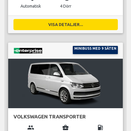
Automatisk
4 Dörr
VISA DETALJER...
MINIBUSS MED 9 SÄTEN
VOLKSWAGEN TRANSPORTER
group
business_center
local_gas_station