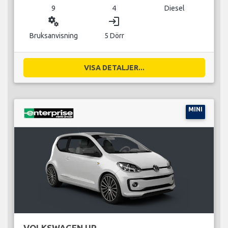
9
4
Diesel
miscellaneous_services
login
Bruksanvisning
5 Dörr
VISA DETALJER...
MINI
VOLKSWAGEN UP