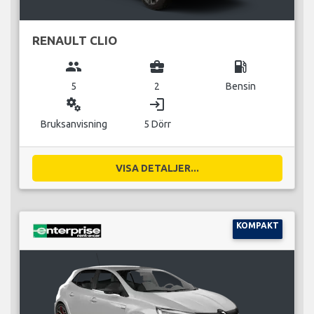
RENAULT CLIO
group
business_center
local_gas_station
5
2
Bensin
miscellaneous_services
login
Bruksanvisning
5 Dörr
VISA DETALJER...
KOMPAKT