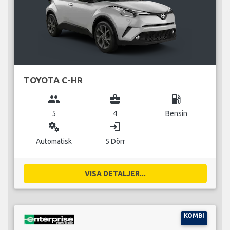
TOYOTA C-HR
group
business_center
local_gas_station
5
4
Bensin
miscellaneous_services
login
Automatisk
5 Dörr
VISA DETALJER...
KOMBI