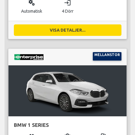
miscellaneous_services
login
Automatisk
4 Dörr
VISA DETALJER...
MELLANSTOR
BMW 1 SERIES