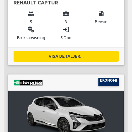
RENAULT CAPTUR
group
business_center
local_gas_station
5
3
Bensin
miscellaneous_services
login
Bruksanvisning
5 Dörr
VISA DETALJER...
EKONOMI