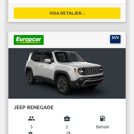
VISA DETALJER...
SUV
JEEP RENEGADE
group
business_center
local_gas_station
5
2
Bensin