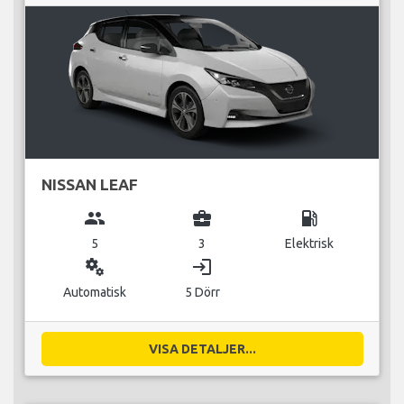
NISSAN LEAF
group
business_center
local_gas_station
5
3
Elektrisk
miscellaneous_services
login
Automatisk
5 Dörr
VISA DETALJER...