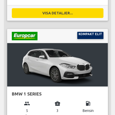
VISA DETALJER...
KOMPAKT ELIT
BMW 1 SERIES
group
business_center
local_gas_station
5
3
Bensin