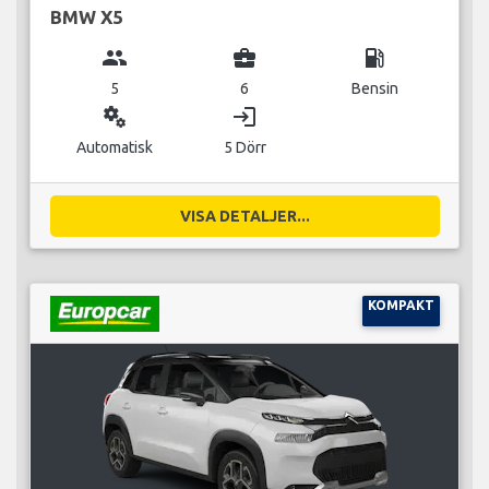
BMW X5
group
business_center
local_gas_station
5
6
Bensin
miscellaneous_services
login
Automatisk
5 Dörr
VISA DETALJER...
KOMPAKT