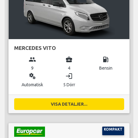
MERCEDES VITO
group
business_center
local_gas_station
9
4
Bensin
miscellaneous_services
login
Automatisk
5 Dörr
VISA DETALJER...
KOMPAKT