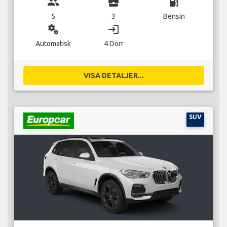
group
business_center
local_gas_station
5
3
Bensin
miscellaneous_services
login
Automatisk
4 Dörr
VISA DETALJER...
SUV