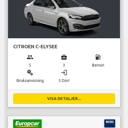
CITROEN C-ELYSEE
group
business_center
local_gas_station
5
3
Bensin
miscellaneous_services
login
Bruksanvisning
3 Dörr
VISA DETALJER...
MINI