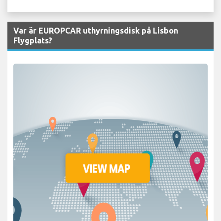
Var är EUROPCAR uthyrningsdisk på Lisbon
Flygplats?