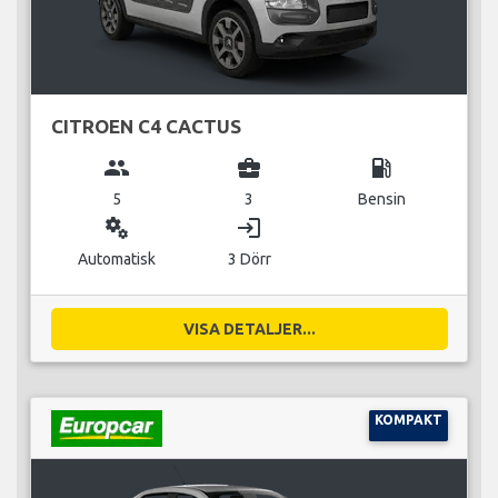
CITROEN C4 CACTUS
group
business_center
local_gas_station
5
3
Bensin
miscellaneous_services
login
Automatisk
3 Dörr
VISA DETALJER...
KOMPAKT