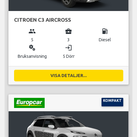
CITROEN C3 AIRCROSS
group
business_center
local_gas_station
5
3
Diesel
miscellaneous_services
login
Bruksanvisning
5 Dörr
VISA DETALJER...
KOMPAKT