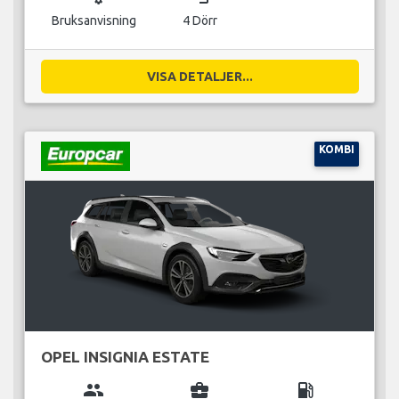
Bruksanvisning
4 Dörr
VISA DETALJER...
KOMBI
OPEL INSIGNIA ESTATE
group
business_center
local_gas_station