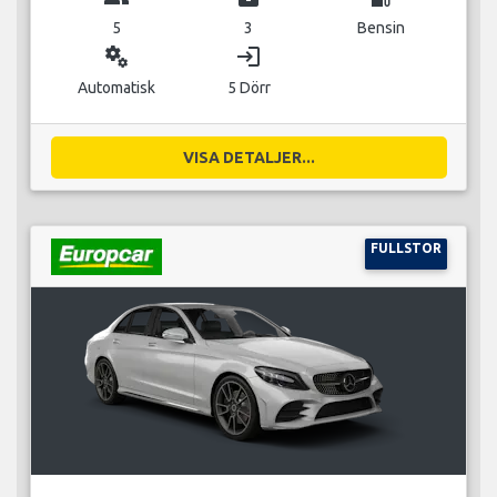
5
3
Bensin
miscellaneous_services
login
Automatisk
5 Dörr
VISA DETALJER...
FULLSTOR