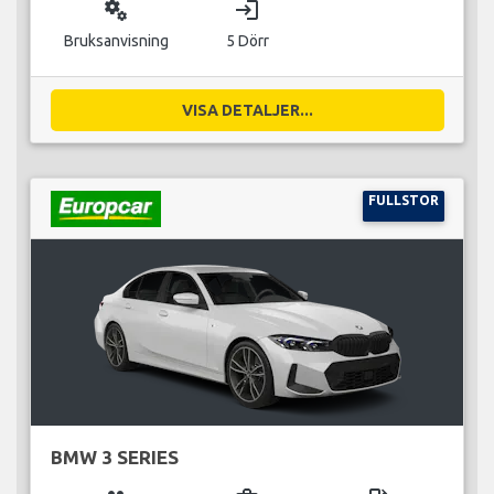
miscellaneous_services
login
Bruksanvisning
5 Dörr
VISA DETALJER...
FULLSTOR
BMW 3 SERIES