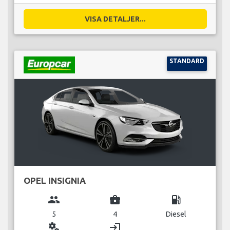
VISA DETALJER...
STANDARD
OPEL INSIGNIA
group
business_center
local_gas_station
5
4
Diesel
miscellaneous_services
login