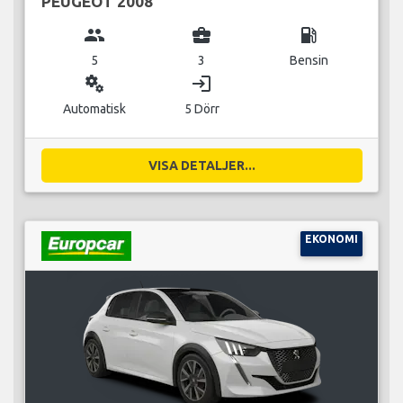
PEUGEOT 2008
group
business_center
local_gas_station
5
3
Bensin
miscellaneous_services
login
Automatisk
5 Dörr
VISA DETALJER...
EKONOMI