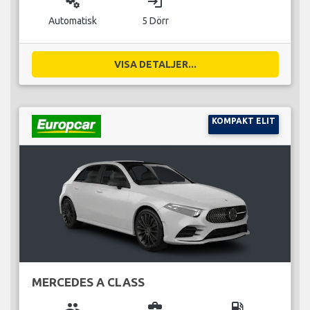
miscellaneous_services
login
Automatisk
5 Dörr
VISA DETALJER...
KOMPAKT ELIT
MERCEDES A CLASS
group
business_center
local_gas_station