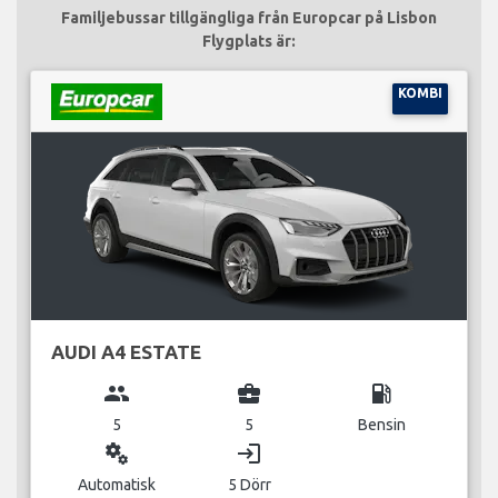
Familjebussar tillgängliga från Europcar på Lisbon
Flygplats är:
KOMBI
AUDI A4 ESTATE
group
business_center
local_gas_station
5
5
Bensin
miscellaneous_services
login
Automatisk
5 Dörr