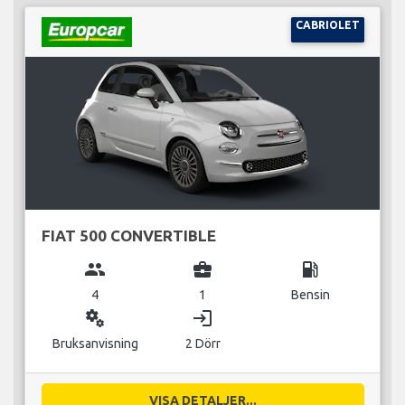
CABRIOLET
FIAT 500 CONVERTIBLE
group
business_center
local_gas_station
4
1
Bensin
miscellaneous_services
login
Bruksanvisning
2 Dörr
VISA DETALJER...