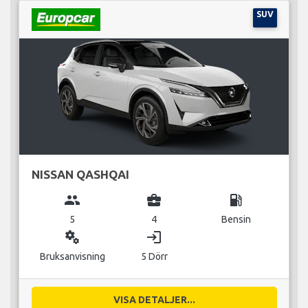
SUV
NISSAN QASHQAI
group
business_center
local_gas_station
5
4
Bensin
miscellaneous_services
login
Bruksanvisning
5 Dörr
VISA DETALJER...