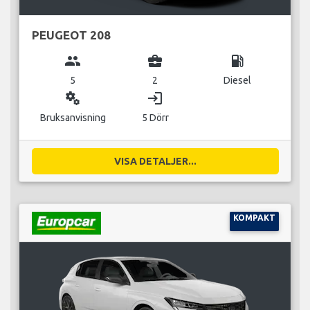
PEUGEOT 208
group
business_center
local_gas_station
5
2
Diesel
miscellaneous_services
login
Bruksanvisning
5 Dörr
VISA DETALJER...
KOMPAKT