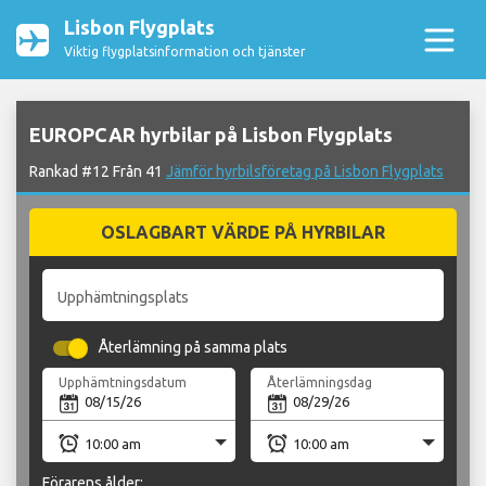
Lisbon Flygplats
Viktig flygplatsinformation och tjänster
EUROPCAR hyrbilar på Lisbon Flygplats
Rankad #12 Från 41
Jämför hyrbilsföretag på Lisbon Flygplats
OSLAGBART VÄRDE PÅ HYRBILAR
Upphämtningsplats
Återlämning på samma plats
Upphämtningsdatum
Återlämningsdag
Förarens ålder: