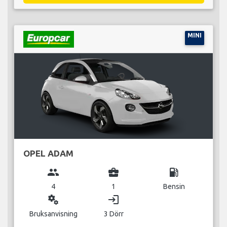
MINI
OPEL ADAM
group
business_center
local_gas_station
4
1
Bensin
miscellaneous_services
login
Bruksanvisning
3 Dörr