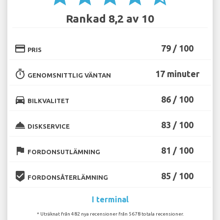
Rankad 8,2 av 10
credit_card
79 / 100
PRIS
timer
17 minuter
GENOMSNITTLIG VÄNTAN
directions_car
86 / 100
BILKVALITET
room_service
83 / 100
DISKSERVICE
flag
81 / 100
FORDONSUTLÄMNING
beenhere
85 / 100
FORDONSÅTERLÄMNING
I terminal
* Uträknat från 482 nya recensioner från 5678 totala recensioner.