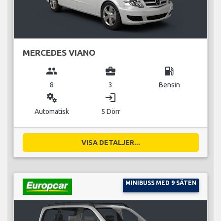
MERCEDES VIANO
group
business_center
local_gas_station
8
3
Bensin
miscellaneous_services
login
Automatisk
5 Dörr
VISA DETALJER...
MINIBUSS MED 9 SÄTEN