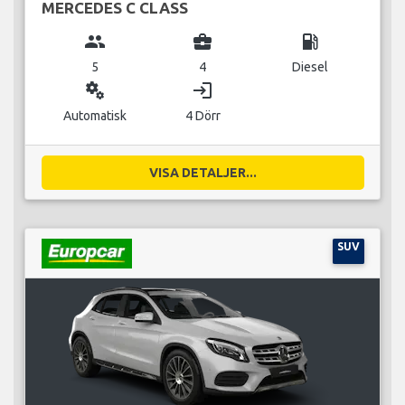
MERCEDES C CLASS
group
business_center
local_gas_station
5
4
Diesel
miscellaneous_services
login
Automatisk
4 Dörr
VISA DETALJER...
SUV