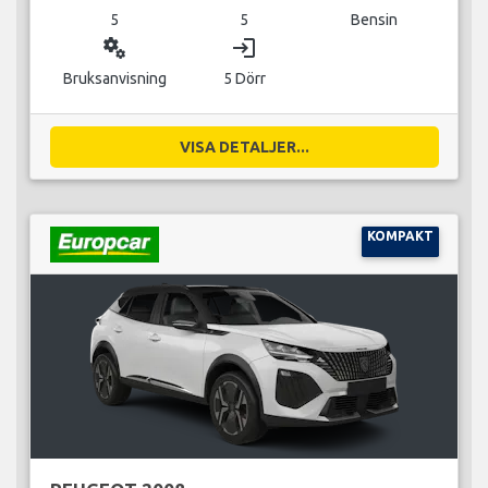
5
5
Bensin
miscellaneous_services
login
Bruksanvisning
5 Dörr
VISA DETALJER...
KOMPAKT