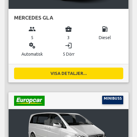
MERCEDES GLA
group
business_center
local_gas_station
5
3
Diesel
miscellaneous_services
login
Automatisk
5 Dörr
VISA DETALJER...
MINIBUSS