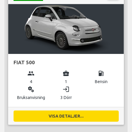
FIAT 500
group
business_center
local_gas_station
4
1
Bensin
miscellaneous_services
login
Bruksanvisning
3 Dörr
VISA DETALJER...