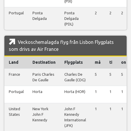
(PIX)
Portugal
Ponta
Ponta
2
2
2
Delgada
Delgada
(PDL)
Veckoschemalagda flyg från Lisbon Flygplats
som drivs av Air France
Land
Destination
Flygplats
må
ti
on
France
Paris Charles
Charles De
5
5
5
De Gaulle
Gaulle (CDG)
Portugal
Horta
Horta (HOR)
1
1
1
United
New York
John F
1
1
1
States
John F
Kennedy
Kennedy
International
(JFK)