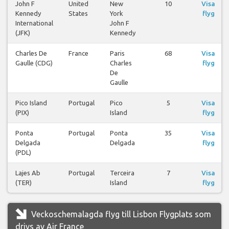
John F
United
New
10
Visa
Kennedy
States
York
flyg
International
John F
(JFK)
Kennedy
Charles De
France
Paris
68
Visa
Gaulle (CDG)
Charles
flyg
De
Gaulle
Pico Island
Portugal
Pico
5
Visa
(PIX)
Island
flyg
Ponta
Portugal
Ponta
35
Visa
Delgada
Delgada
flyg
(PDL)
Lajes Ab
Portugal
Terceira
7
Visa
(TER)
Island
flyg
Veckoschemalagda flyg till Lisbon Flygplats som
drivs av Air France