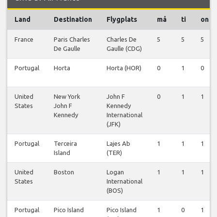
Land
Destination
Flygplats
må
ti
on
France
Paris Charles
Charles De
5
5
5
De Gaulle
Gaulle (CDG)
Portugal
Horta
Horta (HOR)
0
1
0
United
New York
John F
0
1
1
States
John F
Kennedy
Kennedy
International
(JFK)
Portugal
Terceira
Lajes Ab
1
1
1
Island
(TER)
United
Boston
Logan
1
1
1
States
International
(BOS)
Portugal
Pico Island
Pico Island
1
0
1