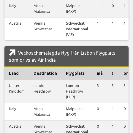
Italy
Milan
Malpensa
1
0
1
Malpensa
(MXP)
Austria
Vienna
Schwechat
1
1
1
Schwechat
International
(VIE)
Veckoschemalagda flyg från Lisbon Flygplats
som drivs av Air India
Land
Destination
Flygplats
må
ti
on
United
London
London
3
3
3
Kingdom
Heathrow
Heathrow
(LHR)
Italy
Milan
Malpensa
0
1
0
Malpensa
(MXP)
Austria
Vienna
Schwechat
0
1
0
Schwechat
International