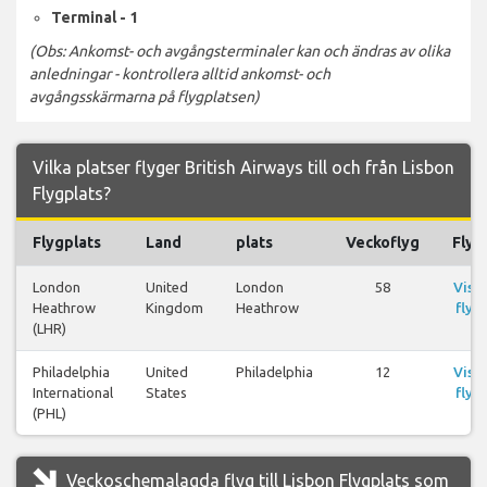
Terminal - 1
(Obs: Ankomst- och avgångsterminaler kan och ändras av olika
anledningar - kontrollera alltid ankomst- och
avgångsskärmarna på flygplatsen)
Vilka platser flyger British Airways till och från Lisbon
Flygplats?
Flygplats
Land
plats
Veckoflyg
Flyg
London
United
London
58
Visa
Heathrow
Kingdom
Heathrow
flyg
(LHR)
Philadelphia
United
Philadelphia
12
Visa
International
States
flyg
(PHL)
Veckoschemalagda flyg till Lisbon Flygplats som