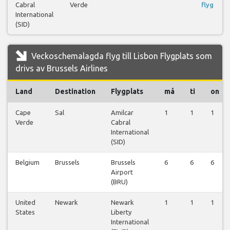
Cabral
Verde
flyg
International
(SID)
Veckoschemalagda flyg till Lisbon Flygplats som
drivs av Brussels Airlines
Land
Destination
Flygplats
må
ti
on
Cape
Sal
Amilcar
1
1
1
Verde
Cabral
International
(SID)
Belgium
Brussels
Brussels
6
6
6
Airport
(BRU)
United
Newark
Newark
1
1
1
States
Liberty
International