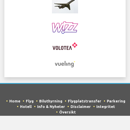
Home
Flyg
Biluthyrning
Flygplatstransfer
Parkering
Hotell
Info & Nyheter
Disclaimer
Integritet
Översikt
COPYRIGHT © 2026 Try Quantum OU trading as
"TripTQ" and lisbonairportguide.com (also known as