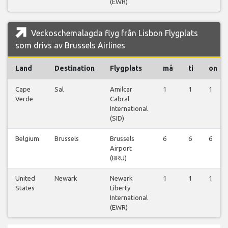
(EWR)
Veckoschemalagda flyg från Lisbon Flygplats
som drivs av Brussels Airlines
Land
Destination
Flygplats
må
ti
on
Cape
Sal
Amilcar
1
1
1
Verde
Cabral
International
(SID)
Belgium
Brussels
Brussels
6
6
6
Airport
(BRU)
United
Newark
Newark
1
1
1
States
Liberty
International
(EWR)