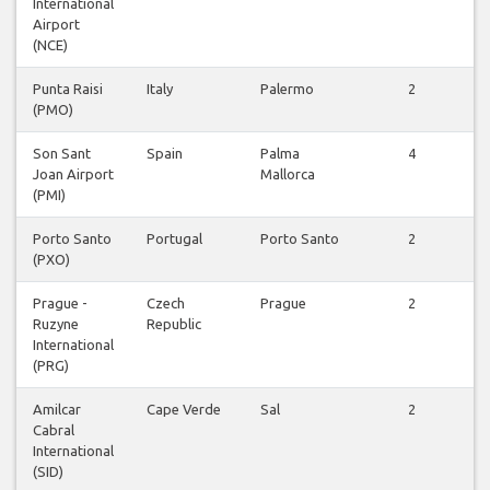
International
Airport
(NCE)
Punta Raisi
Italy
Palermo
2
V
(PMO)
Son Sant
Spain
Palma
4
V
Joan Airport
Mallorca
(PMI)
Porto Santo
Portugal
Porto Santo
2
V
(PXO)
Prague -
Czech
Prague
2
V
Ruzyne
Republic
International
(PRG)
Amilcar
Cape Verde
Sal
2
V
Cabral
International
(SID)