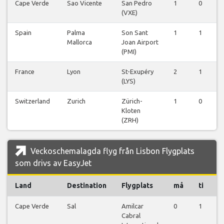
Cape Verde
Sao Vicente
San Pedro
1
0
0
(VXE)
Spain
Palma
Son Sant
1
1
0
Mallorca
Joan Airport
(PMI)
France
Lyon
St-Exupéry
2
1
0
(LYS)
Switzerland
Zurich
Zürich-
1
0
0
Kloten
(ZRH)
Veckoschemalagda flyg från Lisbon Flygplats
som drivs av EasyJet
Land
Destination
Flygplats
må
ti
o
Cape Verde
Sal
Amilcar
0
1
0
Cabral