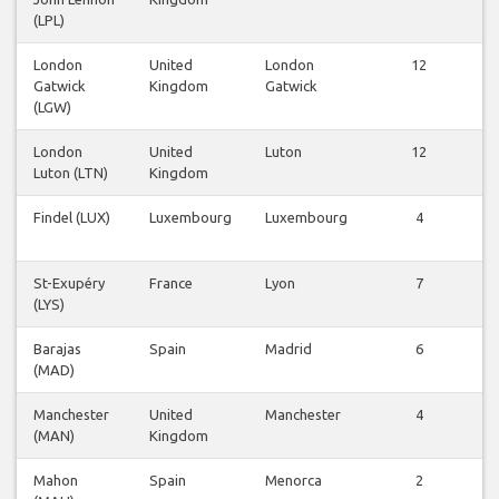
(LPL)
London
United
London
12
V
Gatwick
Kingdom
Gatwick
(LGW)
London
United
Luton
12
V
Luton (LTN)
Kingdom
Findel (LUX)
Luxembourg
Luxembourg
4
V
St-Exupéry
France
Lyon
7
V
(LYS)
Barajas
Spain
Madrid
6
V
(MAD)
Manchester
United
Manchester
4
V
(MAN)
Kingdom
Mahon
Spain
Menorca
2
V