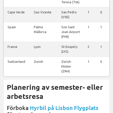
Teresa (TIA)
Cape Verde
Sao Vicente
San Pedro
1
0
0
(VXE)
Spain
Palma
Son Sant
1
1
0
Mallorca
Joan Airport
(PMI)
France
Lyon
St-Exupéry
2
1
1
(LYS)
Switzerland
Zurich
Zürich-
1
0
0
Kloten
(ZRH)
Planering av semester- eller
arbetsresa
Förboka
Hyrbil på Lisbon Flygplats