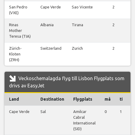
San Pedro
Cape Verde
Sao Vicente
2
V
(VXE)
Rinas
Albania
Tirana
2
V
Mother
Teresa (TIA)
Zürich-
Switzerland
Zurich
2
V
Kloten
(ZRH)
Veckoschemalagda flyg till Lisbon Flygplats som
drivs av EasyJet
Land
Destination
Flygplats
må
ti
o
Cape Verde
Sal
Amilcar
0
1
0
Cabral
International
(SID)