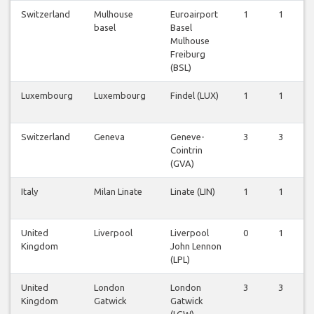
Switzerland
Mulhouse
Euroairport
1
1
0
basel
Basel
Mulhouse
Freiburg
(BSL)
Luxembourg
Luxembourg
Findel (LUX)
1
1
0
Switzerland
Geneva
Geneve-
3
3
0
Cointrin
(GVA)
Italy
Milan Linate
Linate (LIN)
1
1
0
United
Liverpool
Liverpool
0
1
0
Kingdom
John Lennon
(LPL)
United
London
London
3
3
0
Kingdom
Gatwick
Gatwick