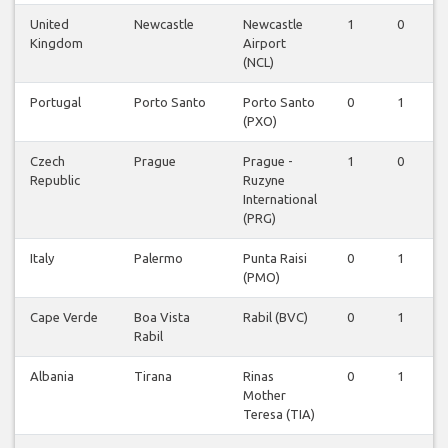
United
Newcastle
Newcastle
1
0
0
Kingdom
Airport
(NCL)
Portugal
Porto Santo
Porto Santo
0
1
0
(PXO)
Czech
Prague
Prague -
1
0
0
Republic
Ruzyne
International
(PRG)
Italy
Palermo
Punta Raisi
0
1
0
(PMO)
Cape Verde
Boa Vista
Rabil (BVC)
0
1
0
Rabil
Albania
Tirana
Rinas
0
1
0
Mother
Teresa (TIA)