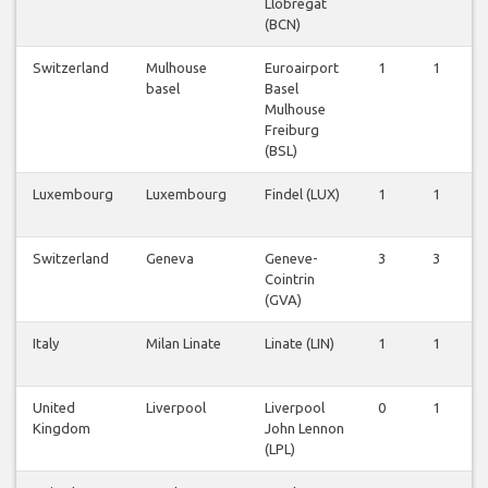
Llobregat
(BCN)
Switzerland
Mulhouse
Euroairport
1
1
0
basel
Basel
Mulhouse
Freiburg
(BSL)
Luxembourg
Luxembourg
Findel (LUX)
1
1
0
Switzerland
Geneva
Geneve-
3
3
0
Cointrin
(GVA)
Italy
Milan Linate
Linate (LIN)
1
1
0
United
Liverpool
Liverpool
0
1
0
Kingdom
John Lennon
(LPL)