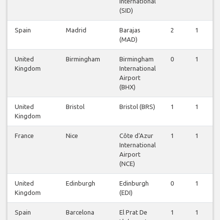
International
(SID)
Spain
Madrid
Barajas
2
1
0
(MAD)
United
Birmingham
Birmingham
0
1
0
Kingdom
International
Airport
(BHX)
United
Bristol
Bristol (BRS)
1
1
1
Kingdom
France
Nice
Côte d'Azur
1
1
0
International
Airport
(NCE)
United
Edinburgh
Edinburgh
0
1
0
Kingdom
(EDI)
Spain
Barcelona
El Prat De
1
1
0