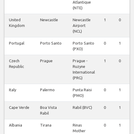
Atlantique
(NTE)
United
Newcastle
Newcastle
1
0
0
Kingdom
Airport
(NCL)
Portugal
Porto Santo
Porto Santo
0
1
0
(PXO)
Czech
Prague
Prague -
1
0
0
Republic
Ruzyne
International
(PRG)
Italy
Palermo
Punta Raisi
0
1
0
(PMO)
Cape Verde
Boa Vista
Rabil (BVC)
0
1
0
Rabil
Albania
Tirana
Rinas
0
1
0
Mother