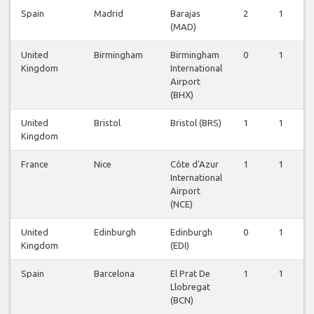
Spain
Madrid
Barajas
2
1
0
(MAD)
United
Birmingham
Birmingham
0
1
0
Kingdom
International
Airport
(BHX)
United
Bristol
Bristol (BRS)
1
1
0
Kingdom
France
Nice
Côte d'Azur
1
1
0
International
Airport
(NCE)
United
Edinburgh
Edinburgh
0
1
0
Kingdom
(EDI)
Spain
Barcelona
El Prat De
1
1
0
Llobregat
(BCN)