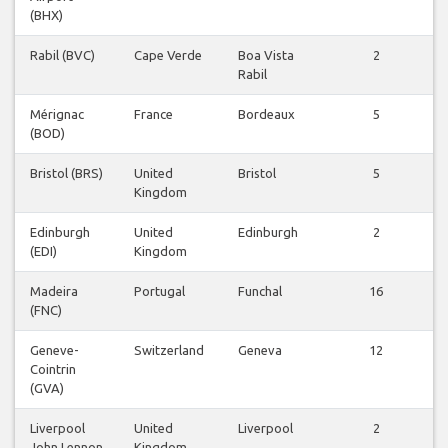
(BHX)
Rabil (BVC)
Cape Verde
Boa Vista
2
V
Rabil
Mérignac
France
Bordeaux
5
V
(BOD)
Bristol (BRS)
United
Bristol
5
V
Kingdom
Edinburgh
United
Edinburgh
2
V
(EDI)
Kingdom
Madeira
Portugal
Funchal
16
V
(FNC)
Geneve-
Switzerland
Geneva
12
V
Cointrin
(GVA)
Liverpool
United
Liverpool
2
V
John Lennon
Kingdom