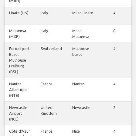
(MAH)
Linate (LIN)
Italy
Milan Linate
4
V
Malpensa
Italy
Milan
8
V
(MXP)
Malpensa
Euroairport
Switzerland
Mulhouse
4
V
Basel
basel
Mulhouse
Freiburg
(BSL)
Nantes
France
Nantes
4
V
Atlantique
(NTE)
Newcastle
United
Newcastle
2
V
Airport
Kingdom
(NCL)
Côte d'Azur
France
Nice
4
V