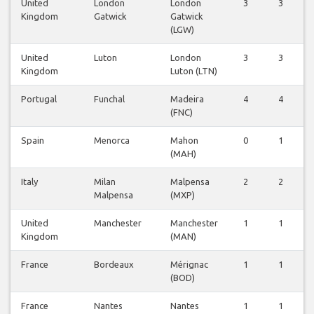
United
London
London
3
3
0
Kingdom
Gatwick
Gatwick
(LGW)
United
Luton
London
3
3
0
Kingdom
Luton (LTN)
Portugal
Funchal
Madeira
4
4
0
(FNC)
Spain
Menorca
Mahon
0
1
0
(MAH)
Italy
Milan
Malpensa
2
2
0
Malpensa
(MXP)
United
Manchester
Manchester
1
1
0
Kingdom
(MAN)
France
Bordeaux
Mérignac
1
1
1
(BOD)
France
Nantes
Nantes
1
1
0