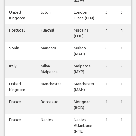
(LGW)
United
Luton
London
3
3
0
Kingdom
Luton (LTN)
Portugal
Funchal
Madeira
4
4
0
(FNC)
Spain
Menorca
Mahon
0
1
0
(MAH)
Italy
Milan
Malpensa
2
2
0
Malpensa
(MXP)
United
Manchester
Manchester
1
1
0
Kingdom
(MAN)
France
Bordeaux
Mérignac
1
1
0
(BOD)
France
Nantes
Nantes
1
1
0
Atlantique
(NTE)