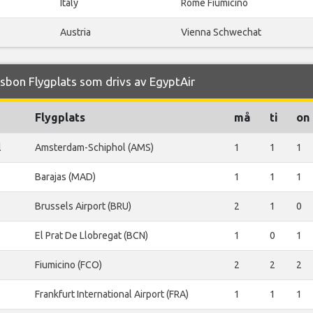
Italy
Rome Fiumicino
Austria
Vienna Schwechat
isbon Flygplats som drivs av EgyptAir
Flygplats
må
ti
on
l
Amsterdam-Schiphol (AMS)
1
1
1
Barajas (MAD)
1
1
1
Brussels Airport (BRU)
2
1
0
El Prat De Llobregat (BCN)
1
0
1
Fiumicino (FCO)
2
2
2
Frankfurt International Airport (FRA)
1
1
1