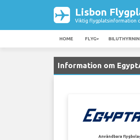
Lisbon Flygpl
Viktig flygplatsinformation 
HOME
FLYG
BILUTHYRNI
Information om EgyptAi
Användbara flygbola