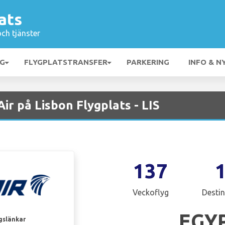
ats
och tjänster
NG
FLYGPLATSTRANSFER
PARKERING
INFO & N
r på Lisbon Flygplats - LIS
137
Veckoflyg
Destin
EGY
gslänkar