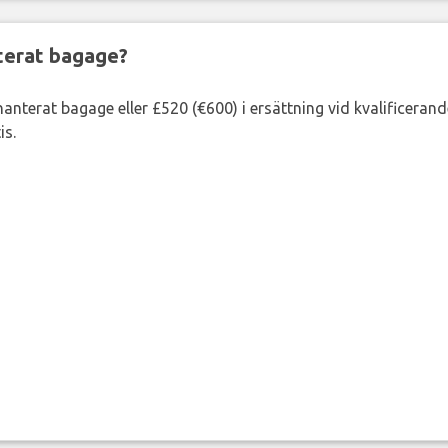
nterat bagage?
lhanterat bagage eller £520 (€600) i ersättning vid kvalificeran
is.