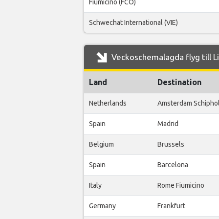
Fiumicino (FCO)
Schwechat International (VIE)
Veckoschemalagda flyg till L
Land
Destination
Netherlands
Amsterdam Schipho
Spain
Madrid
Belgium
Brussels
Spain
Barcelona
Italy
Rome Fiumicino
Germany
Frankfurt