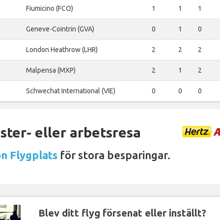
Fiumicino (FCO)
1
1
1
Geneve-Cointrin (GVA)
0
1
0
London Heathrow (LHR)
2
2
2
Malpensa (MXP)
2
1
2
Schwechat International (VIE)
0
0
0
ter- eller arbetsresa
on Flygplats
för stora besparingar.
Blev ditt flyg försenat eller inställt?