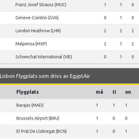
Franz Josef Strauss (MUC)
1
1
0
Geneve-Cointrin (GVA)
0
1
0
London Heathrow (LHR)
2
2
2
Malpensa (MXP)
2
1
2
Schwechat International (VIE)
0
1
0
isbon Flygplats som drivs av EgyptAir
Flygplats
må
ti
on
Barajas (MAD)
1
1
1
Brussels Airport (BRU)
1
0
0
El Prat De Llobregat (BCN)
1
0
1