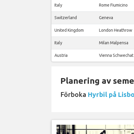
Italy
Rome Fiumicino
Switzerland
Geneva
United Kingdom
London Heathrow
Italy
Milan Malpensa
Austria
Vienna Schwechat
Planering av semes
Förboka
Hyrbil på Lisb