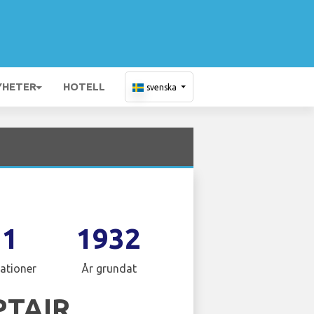
YHETER
HOTELL
svenska
11
1932
ationer
År grundat
PTAIR