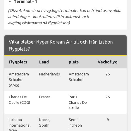
Terminal - 1
(Obs: Ankomst- och avgångsterminaler kan och ändras av olika
anledningar - kontrollera alltid ankomst- och
avgångsskärmarna på flygplatsen)
Vilka platser flyger Korean Air till och från Lisbon
Flygplats?
Flygplats
Land
plats
Veckoflyg
Fl
Amsterdam-
Netherlands
Amsterdam
26
Vi
Schiphol
Schiphol
fl
(AMS)
Charles De
France
Paris
26
Vi
Gaulle (CDG)
Charles De
fl
Gaulle
Incheon
Korea,
Seoul
9
Vi
International
South
Incheon
fl
(ICN)