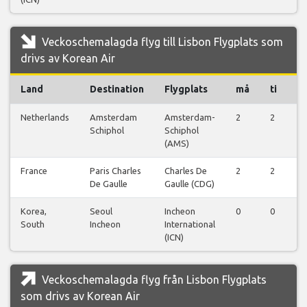
Veckoschemalagda flyg till Lisbon Flygplats som
drivs av Korean Air
Land
Destination
Flygplats
må
ti
o
Netherlands
Amsterdam
Amsterdam-
2
2
2
Schiphol
Schiphol
(AMS)
France
Paris Charles
Charles De
2
2
2
De Gaulle
Gaulle (CDG)
Korea,
Seoul
Incheon
0
0
1
South
Incheon
International
(ICN)
Veckoschemalagda flyg från Lisbon Flygplats
som drivs av Korean Air