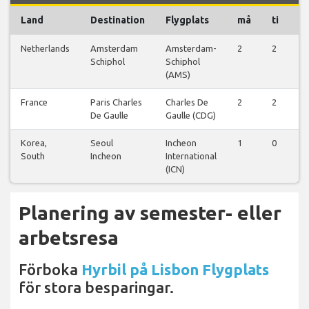
Land
Destination
Flygplats
må
ti
o
Netherlands
Amsterdam
Amsterdam-
2
2
2
Schiphol
Schiphol
(AMS)
France
Paris Charles
Charles De
2
2
2
De Gaulle
Gaulle (CDG)
Korea,
Seoul
Incheon
1
0
1
South
Incheon
International
(ICN)
Planering av semester- eller
arbetsresa
Förboka
Hyrbil på Lisbon Flygplats
för stora besparingar.