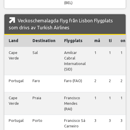
(BEL)
Veckoschemalagda flyg från Lisbon Flygplats
som drivs av Turkish Airlines
Land
Destination
Flygplats
må
ti
on
Cape
Sal
Amilcar
1
1
1
Verde
Cabral
International
(SID)
Portugal
Faro
Faro (FAO)
2
2
2
Cape
Praia
Francisco
1
1
1
Verde
Mendes
(RAI)
Portugal
Porto
Francisco Sá
3
3
3
Carneiro