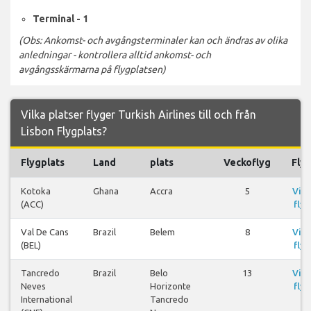
Terminal - 1
(Obs: Ankomst- och avgångsterminaler kan och ändras av olika
anledningar - kontrollera alltid ankomst- och
avgångsskärmarna på flygplatsen)
Vilka platser flyger Turkish Airlines till och från
Lisbon Flygplats?
Flygplats
Land
plats
Veckoflyg
Fly
Kotoka
Ghana
Accra
5
Visa
(ACC)
flyg
Val De Cans
Brazil
Belem
8
Visa
(BEL)
flyg
Tancredo
Brazil
Belo
13
Visa
Neves
Horizonte
flyg
International
Tancredo