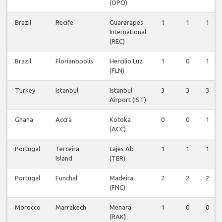
(OPO)
Brazil
Recife
Guararapes
1
1
1
International
(REC)
Brazil
Florianopolis
Hercilio Luz
1
0
1
(FLN)
Turkey
Istanbul
Istanbul
3
3
3
Airport (IST)
Ghana
Accra
Kotoka
0
0
1
(ACC)
Portugal
Terceira
Lajes Ab
1
1
1
Island
(TER)
Portugal
Funchal
Madeira
2
2
2
(FNC)
Morocco
Marrakech
Menara
1
0
0
(RAK)