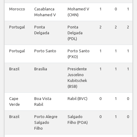
Morocco
Casablanca
Mohamed V
1
0
1
Mohamed V
(CMN)
Portugal
Ponta
Ponta
2
2
2
Delgada
Delgada
(PDL)
Portugal
Porto Santo
Porto Santo
1
1
1
(PXO)
Brazil
Brasília
Presidente
1
1
1
Juscelino
Kubitschek
(BSB)
Cape
Boa Vista
Rabil (BVC)
0
1
0
Verde
Rabil
Brazil
Porto Alegre
Salgado
0
1
0
Salgado
Filho (POA)
Filho