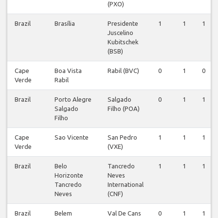
(PXO)
Brazil
Brasília
Presidente
1
1
1
Juscelino
Kubitschek
(BSB)
Cape
Boa Vista
Rabil (BVC)
0
1
0
Verde
Rabil
Brazil
Porto Alegre
Salgado
0
1
1
Salgado
Filho (POA)
Filho
Cape
Sao Vicente
San Pedro
1
1
1
Verde
(VXE)
Brazil
Belo
Tancredo
1
1
1
Horizonte
Neves
Tancredo
International
Neves
(CNF)
Brazil
Belem
Val De Cans
0
1
1