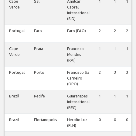
Cape
Sal
Amilcar
1
1
1
Verde
Cabral
International
(SID)
Portugal
Faro
Faro (FAO)
2
2
2
Cape
Praia
Francisco
1
1
1
Verde
Mendes
(RAI)
Portugal
Porto
Francisco Sá
2
3
3
Carneiro
(OPO)
Brazil
Recife
Guararapes
1
1
1
International
(REC)
Brazil
Florianopolis
Hercilio Luz
0
0
0
(FLN)