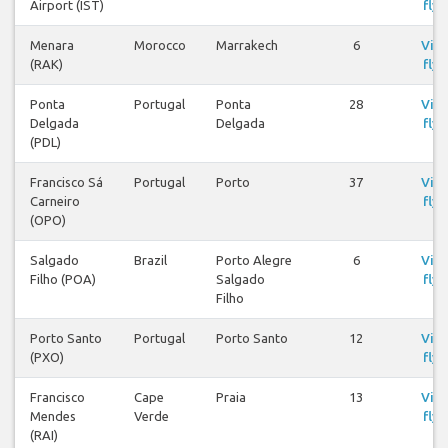
Airport (IST)
flyg
Menara
Morocco
Marrakech
6
Visa
(RAK)
flyg
Ponta
Portugal
Ponta
28
Visa
Delgada
Delgada
flyg
(PDL)
Francisco Sá
Portugal
Porto
37
Visa
Carneiro
flyg
(OPO)
Salgado
Brazil
Porto Alegre
6
Visa
Filho (POA)
Salgado
flyg
Filho
Porto Santo
Portugal
Porto Santo
12
Visa
(PXO)
flyg
Francisco
Cape
Praia
13
Visa
Mendes
Verde
flyg
(RAI)