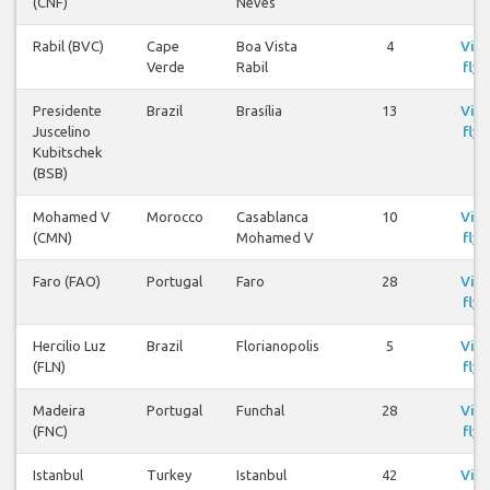
(CNF)
Neves
Rabil (BVC)
Cape
Boa Vista
4
Visa
Verde
Rabil
flyg
Presidente
Brazil
Brasília
13
Visa
Juscelino
flyg
Kubitschek
(BSB)
Mohamed V
Morocco
Casablanca
10
Visa
(CMN)
Mohamed V
flyg
Faro (FAO)
Portugal
Faro
28
Visa
flyg
Hercilio Luz
Brazil
Florianopolis
5
Visa
(FLN)
flyg
Madeira
Portugal
Funchal
28
Visa
(FNC)
flyg
Istanbul
Turkey
Istanbul
42
Visa