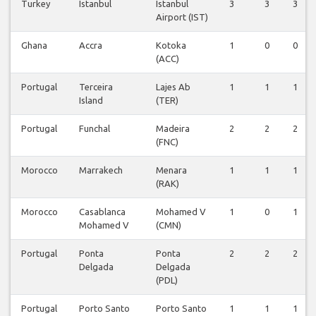
Turkey
Istanbul
Istanbul
3
3
3
Airport (IST)
Ghana
Accra
Kotoka
1
0
0
(ACC)
Portugal
Terceira
Lajes Ab
1
1
1
Island
(TER)
Portugal
Funchal
Madeira
2
2
2
(FNC)
Morocco
Marrakech
Menara
1
1
1
(RAK)
Morocco
Casablanca
Mohamed V
1
0
1
Mohamed V
(CMN)
Portugal
Ponta
Ponta
2
2
2
Delgada
Delgada
(PDL)
Portugal
Porto Santo
Porto Santo
1
1
1