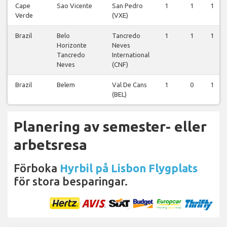
Cape
Sao Vicente
San Pedro
1
1
1
Verde
(VXE)
Brazil
Belo
Tancredo
1
1
1
Horizonte
Neves
Tancredo
International
Neves
(CNF)
Brazil
Belem
Val De Cans
1
0
1
(BEL)
Planering av semester- eller
arbetsresa
Förboka
Hyrbil på Lisbon Flygplats
för stora besparingar.