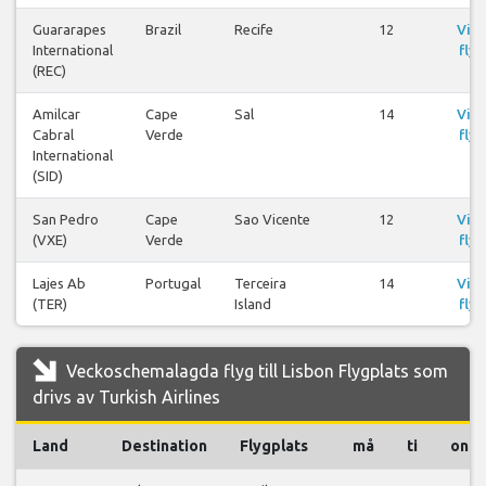
Guararapes
Brazil
Recife
12
Visa
International
flyg
(REC)
Amilcar
Cape
Sal
14
Visa
Cabral
Verde
flyg
International
(SID)
San Pedro
Cape
Sao Vicente
12
Visa
(VXE)
Verde
flyg
Lajes Ab
Portugal
Terceira
14
Visa
(TER)
Island
flyg
Veckoschemalagda flyg till Lisbon Flygplats som
drivs av Turkish Airlines
Land
Destination
Flygplats
må
ti
on