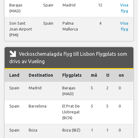
Barajas
Spain
Madrid
12
Visa
(MAD)
flyg
Son Sant
Spain
Palma
4
Visa
Joan Airport
Mallorca
flyg
(PMI)
Veckoschemalagda flyg till Lisbon Flygplats som
drivs av Vueling
Land
Destination
Flygplats
må
ti
on
to
Spain
Madrid
Barajas
5
2
0
0
(MAD)
Spain
Barcelona
El Prat De
5
5
0
0
Llobregat
(BCN)
Spain
Ibiza
Ibiza (IBZ)
1
1
0
0