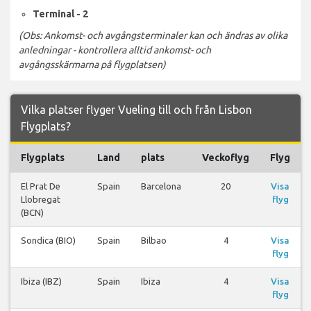
Terminal - 2
(Obs: Ankomst- och avgångsterminaler kan och ändras av olika
anledningar - kontrollera alltid ankomst- och
avgångsskärmarna på flygplatsen)
Vilka platser flyger Vueling till och från Lisbon
Flygplats?
Flygplats
Land
plats
Veckoflyg
Flyg
El Prat De
Spain
Barcelona
20
Visa
Llobregat
flyg
(BCN)
Sondica (BIO)
Spain
Bilbao
4
Visa
flyg
Ibiza (IBZ)
Spain
Ibiza
4
Visa
flyg