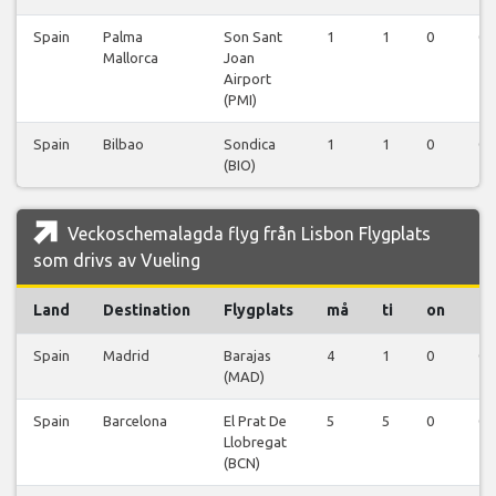
Spain
Palma
Son Sant
1
1
0
0
Mallorca
Joan
Airport
(PMI)
Spain
Bilbao
Sondica
1
1
0
0
(BIO)
Veckoschemalagda flyg från Lisbon Flygplats
som drivs av Vueling
Land
Destination
Flygplats
må
ti
on
to
Spain
Madrid
Barajas
4
1
0
0
(MAD)
Spain
Barcelona
El Prat De
5
5
0
0
Llobregat
(BCN)