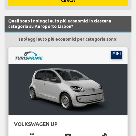
CERCA
Quali sono i noleggi auto più economici in ciascuna
categoria su Aeroporto Lisbon?
I noleggi auto più economici per categoria sono:
MINI
VOLKSWAGEN UP
group
business_center
local_gas_station