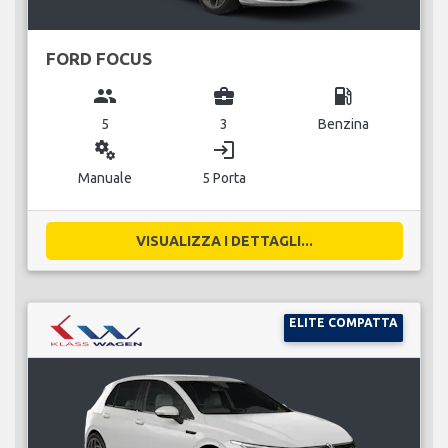
FORD FOCUS
group
business_center
local_gas_station
5
3
Benzina
miscellaneous_services
login
Manuale
5 Porta
VISUALIZZA I DETTAGLI...
ELITE COMPATTA