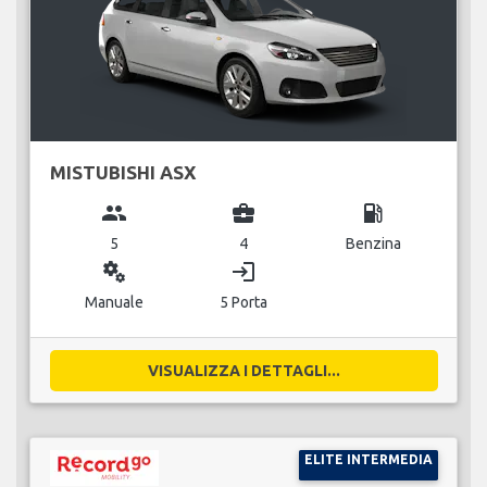
MISTUBISHI ASX
group
business_center
local_gas_station
5
4
Benzina
miscellaneous_services
login
Manuale
5 Porta
VISUALIZZA I DETTAGLI...
ELITE INTERMEDIA