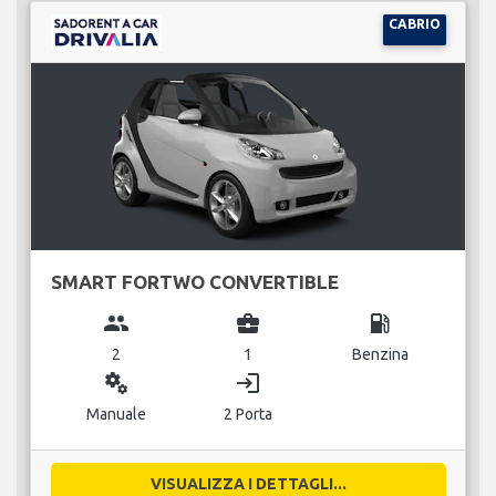
CABRIO
SMART FORTWO CONVERTIBLE
group
business_center
local_gas_station
2
1
Benzina
miscellaneous_services
login
Manuale
2 Porta
VISUALIZZA I DETTAGLI...