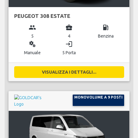
PEUGEOT 308 ESTATE
group
business_center
local_gas_station
5
4
Benzina
miscellaneous_services
login
Manuale
5 Porta
VISUALIZZA I DETTAGLI...
MONOVOLUME A 9 POSTI