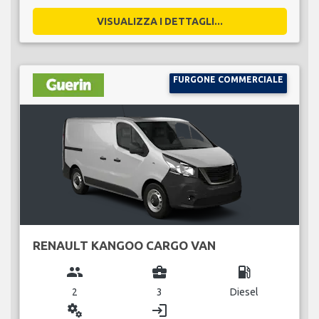
VISUALIZZA I DETTAGLI...
FURGONE COMMERCIALE
RENAULT KANGOO CARGO VAN
group
business_center
local_gas_station
2
3
Diesel
miscellaneous_services
login