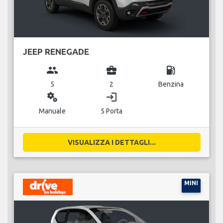
JEEP RENEGADE
group
business_center
local_gas_station
5
2
Benzina
miscellaneous_services
login
Manuale
5 Porta
VISUALIZZA I DETTAGLI...
MINI