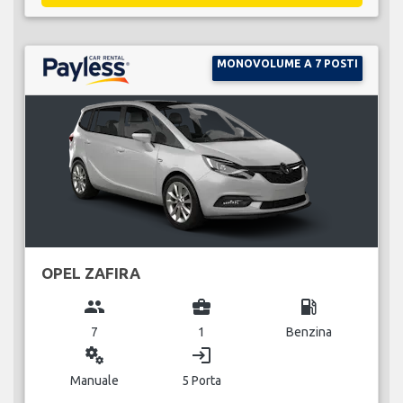
MONOVOLUME A 7 POSTI
OPEL ZAFIRA
group
business_center
local_gas_station
7
1
Benzina
miscellaneous_services
login
Manuale
5 Porta