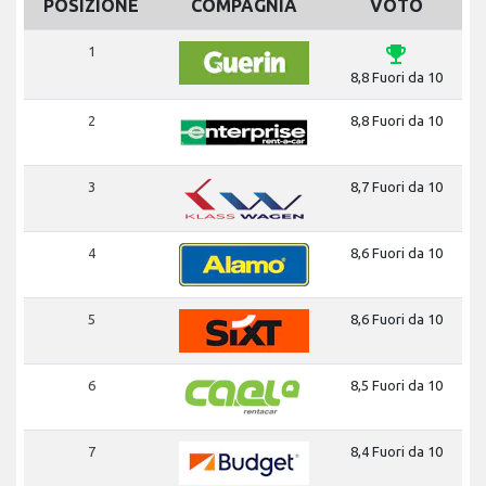
POSIZIONE
COMPAGNIA
VOTO
emoji_events
1
8,8 Fuori da 10
2
8,8 Fuori da 10
3
8,7 Fuori da 10
4
8,6 Fuori da 10
5
8,6 Fuori da 10
6
8,5 Fuori da 10
7
8,4 Fuori da 10