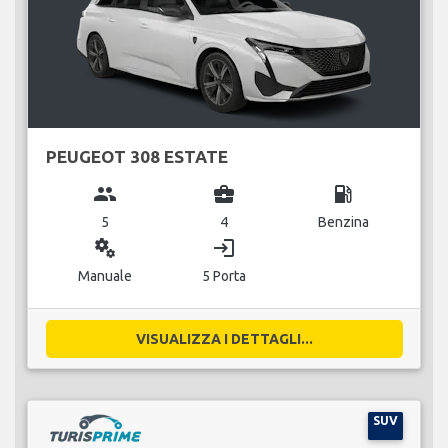
PEUGEOT 308 ESTATE
group
business_center
local_gas_station
5
4
Benzina
miscellaneous_services
login
Manuale
5 Porta
VISUALIZZA I DETTAGLI...
SUV