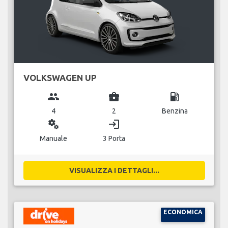
VOLKSWAGEN UP
group
business_center
local_gas_station
4
2
Benzina
miscellaneous_services
login
Manuale
3 Porta
VISUALIZZA I DETTAGLI...
ECONOMICA