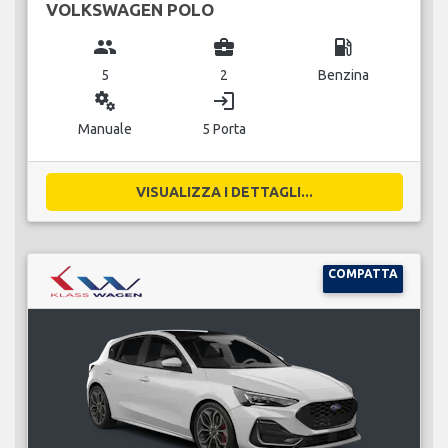
VOLKSWAGEN POLO
group
business_center
local_gas_station
5
2
Benzina
miscellaneous_services
login
Manuale
5 Porta
VISUALIZZA I DETTAGLI...
COMPATTA