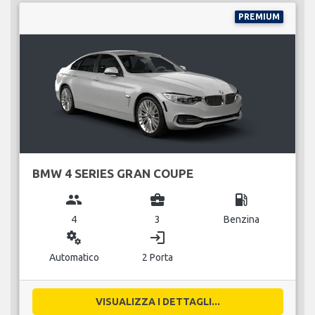
PREMIUM
BMW 4 SERIES GRAN COUPE
group
business_center
local_gas_station
4
3
Benzina
miscellaneous_services
login
Automatico
2 Porta
VISUALIZZA I DETTAGLI...