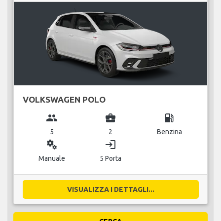
VOLKSWAGEN POLO
group
business_center
local_gas_station
5
2
Benzina
miscellaneous_services
login
Manuale
5 Porta
VISUALIZZA I DETTAGLI...