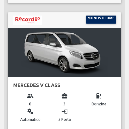
MONOVOLUME
MERCEDES V CLASS
group
business_center
local_gas_station
8
3
Benzina
miscellaneous_services
login
Automatico
5 Porta