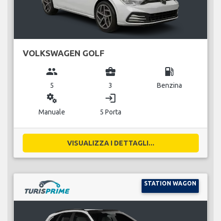
VOLKSWAGEN GOLF
group
business_center
local_gas_station
5
3
Benzina
miscellaneous_services
login
Manuale
5 Porta
VISUALIZZA I DETTAGLI...
STATION WAGON