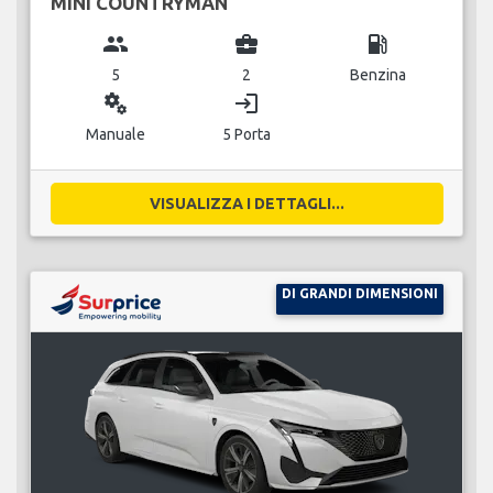
MINI COUNTRYMAN
group
business_center
local_gas_station
5
2
Benzina
miscellaneous_services
login
Manuale
5 Porta
VISUALIZZA I DETTAGLI...
DI GRANDI DIMENSIONI