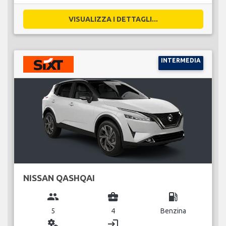
VISUALIZZA I DETTAGLI...
INTERMEDIA
NISSAN QASHQAI
group
business_center
local_gas_station
5
4
Benzina
miscellaneous_services
login