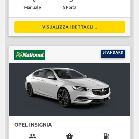
Manuale
5 Porta
VISUALIZZA I DETTAGLI...
STANDARD
OPEL INSIGNIA
group
business_center
local_gas_station