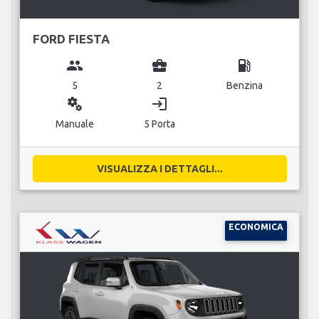
FORD FIESTA
group
business_center
local_gas_station
5
2
Benzina
miscellaneous_services
login
Manuale
5 Porta
VISUALIZZA I DETTAGLI...
ECONOMICA