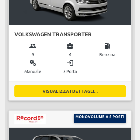
VOLKSWAGEN TRANSPORTER
group
business_center
local_gas_station
9
4
Benzina
miscellaneous_services
login
Manuale
5 Porta
VISUALIZZA I DETTAGLI...
MONOVOLUME A 5 POSTI