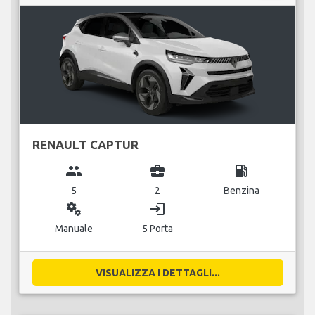
RENAULT CAPTUR
group
business_center
local_gas_station
5
2
Benzina
miscellaneous_services
login
Manuale
5 Porta
VISUALIZZA I DETTAGLI...