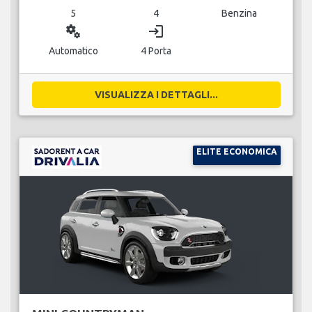
5
4
Benzina
miscellaneous_services
login
Automatico
4 Porta
VISUALIZZA I DETTAGLI...
ELITE ECONOMICA