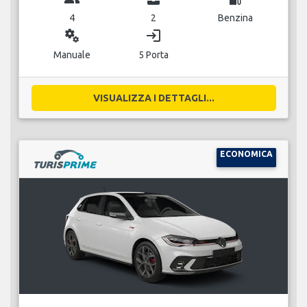
4
2
Benzina
miscellaneous_services
login
Manuale
5 Porta
VISUALIZZA I DETTAGLI...
ECONOMICA