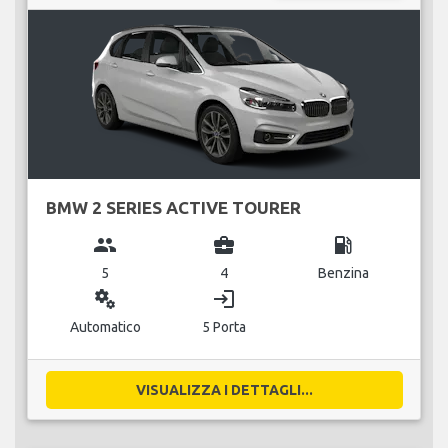
BMW 2 SERIES ACTIVE TOURER
group
business_center
local_gas_station
5
4
Benzina
miscellaneous_services
login
Automatico
5 Porta
VISUALIZZA I DETTAGLI...