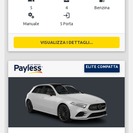
5
4
Benzina
miscellaneous_services
login
Manuale
5 Porta
VISUALIZZA I DETTAGLI...
ELITE COMPATTA