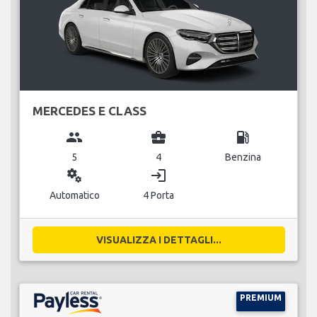
MERCEDES E CLASS
group
business_center
local_gas_station
5
4
Benzina
miscellaneous_services
login
Automatico
4 Porta
VISUALIZZA I DETTAGLI...
PREMIUM