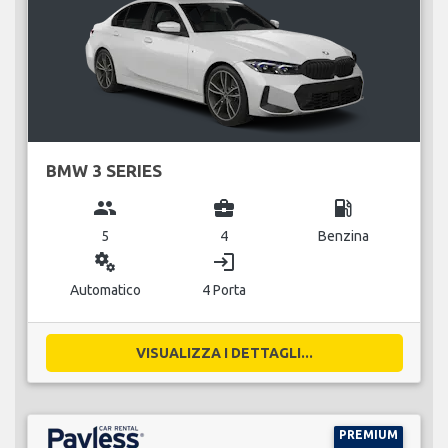
BMW 3 SERIES
group
business_center
local_gas_station
5
4
Benzina
miscellaneous_services
login
Automatico
4 Porta
VISUALIZZA I DETTAGLI...
PREMIUM