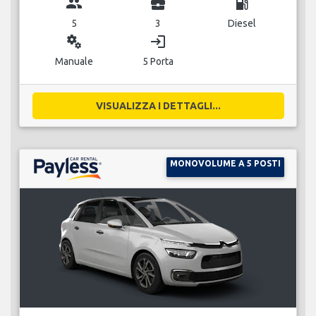
group
business_center
local_gas_station
5
3
Diesel
miscellaneous_services
login
Manuale
5 Porta
VISUALIZZA I DETTAGLI...
MONOVOLUME A 5 POSTI