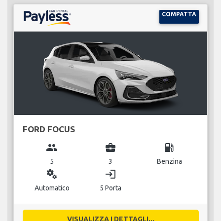
COMPATTA
FORD FOCUS
group
business_center
local_gas_station
5
3
Benzina
miscellaneous_services
login
Automatico
5 Porta
VISUALIZZA I DETTAGLI...