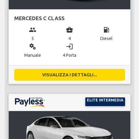
MERCEDES C CLASS
group
business_center
local_gas_station
5
4
Diesel
miscellaneous_services
login
Manuale
4 Porta
VISUALIZZA I DETTAGLI...
ELITE INTERMEDIA