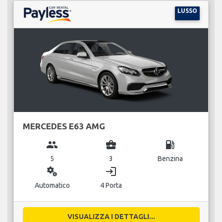
LUSSO
MERCEDES E63 AMG
group
business_center
local_gas_station
5
3
Benzina
miscellaneous_services
login
Automatico
4 Porta
VISUALIZZA I DETTAGLI...