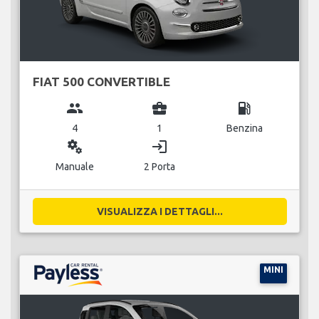
FIAT 500 CONVERTIBLE
group
business_center
local_gas_station
4
1
Benzina
miscellaneous_services
login
Manuale
2 Porta
VISUALIZZA I DETTAGLI...
MINI