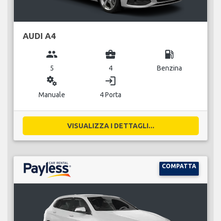
AUDI A4
group
business_center
local_gas_station
5
4
Benzina
miscellaneous_services
login
Manuale
4 Porta
VISUALIZZA I DETTAGLI...
COMPATTA