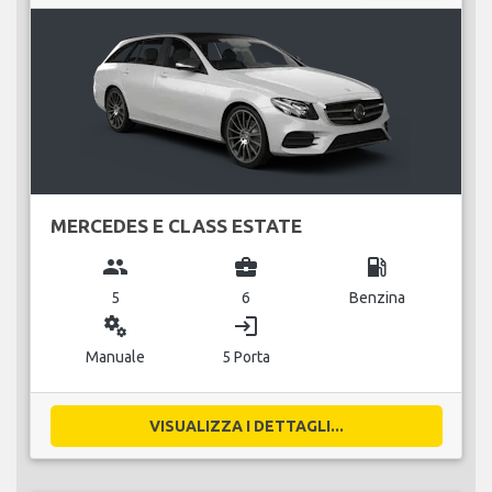
MERCEDES E CLASS ESTATE
group
business_center
local_gas_station
5
6
Benzina
miscellaneous_services
login
Manuale
5 Porta
VISUALIZZA I DETTAGLI...