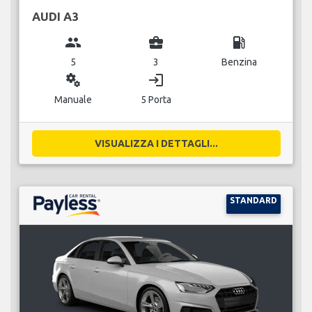
AUDI A3
group
business_center
local_gas_station
5
3
Benzina
miscellaneous_services
login
Manuale
5 Porta
VISUALIZZA I DETTAGLI...
STANDARD