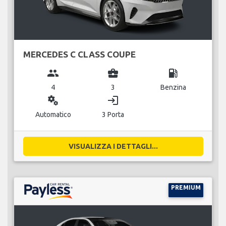
MERCEDES C CLASS COUPE
group
business_center
local_gas_station
4
3
Benzina
miscellaneous_services
login
Automatico
3 Porta
VISUALIZZA I DETTAGLI...
PREMIUM