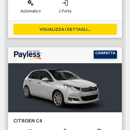
miscellaneous_services
login
Automatico
2 Porta
VISUALIZZA I DETTAGLI...
COMPATTA
CITROEN C4