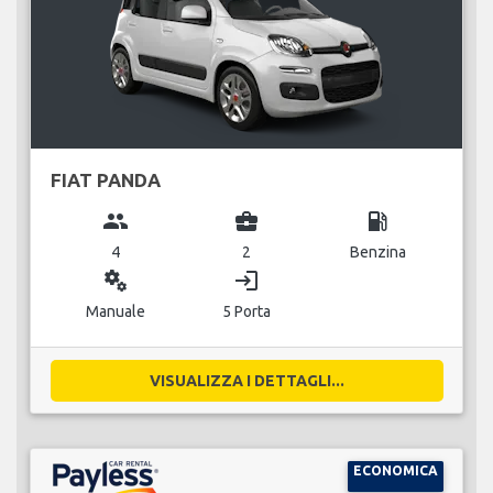
FIAT PANDA
group
business_center
local_gas_station
4
2
Benzina
miscellaneous_services
login
Manuale
5 Porta
VISUALIZZA I DETTAGLI...
ECONOMICA