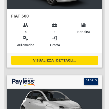
FIAT 500
group
business_center
local_gas_station
4
2
Benzina
miscellaneous_services
login
Automatico
3 Porta
VISUALIZZA I DETTAGLI...
CABRIO