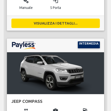
miscellaneous_services
login
Manuale
5 Porta
VISUALIZZA I DETTAGLI...
INTERMEDIA
JEEP COMPASS
group
business_center
local_gas_station