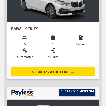
BMW 1 SERIES
group
business_center
local_gas_station
5
3
Diesel
miscellaneous_services
login
Automatico
5 Porta
VISUALIZZA I DETTAGLI...
DI GRANDI DIMENSIONI