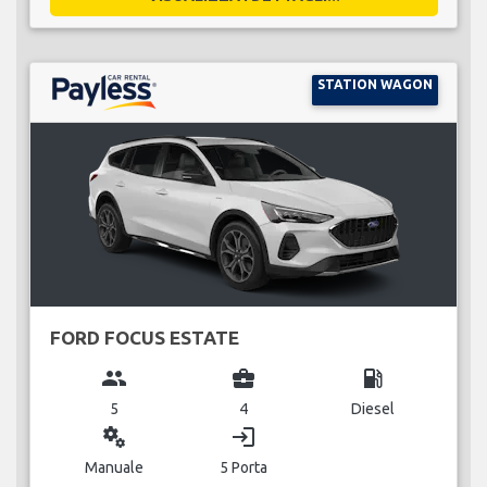
STATION WAGON
FORD FOCUS ESTATE
group
business_center
local_gas_station
5
4
Diesel
miscellaneous_services
login
Manuale
5 Porta