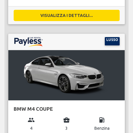
VISUALIZZA I DETTAGLI...
LUSSO
BMW M4 COUPE
group
business_center
local_gas_station
4
3
Benzina