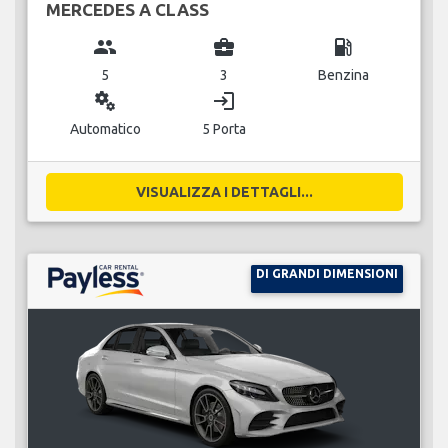
MERCEDES A CLASS
group
business_center
local_gas_station
5
3
Benzina
miscellaneous_services
login
Automatico
5 Porta
VISUALIZZA I DETTAGLI...
DI GRANDI DIMENSIONI