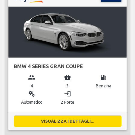
BMW 4 SERIES GRAN COUPE
group
business_center
local_gas_station
4
3
Benzina
miscellaneous_services
login
Automatico
2 Porta
VISUALIZZA I DETTAGLI...