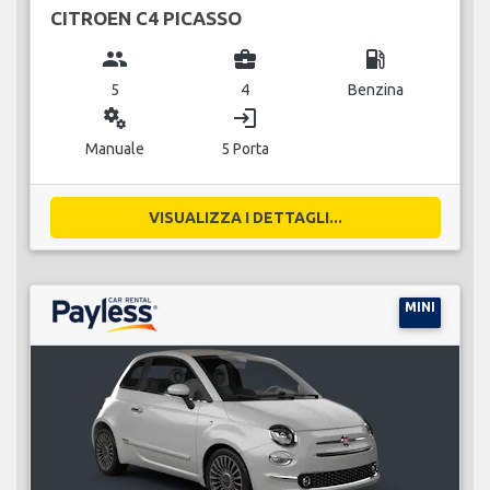
CITROEN C4 PICASSO
group
business_center
local_gas_station
5
4
Benzina
miscellaneous_services
login
Manuale
5 Porta
VISUALIZZA I DETTAGLI...
MINI