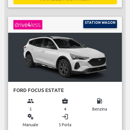
STATION WAGON
FORD FOCUS ESTATE
group
business_center
local_gas_station
5
4
Benzina
miscellaneous_services
login
Manuale
5 Porta