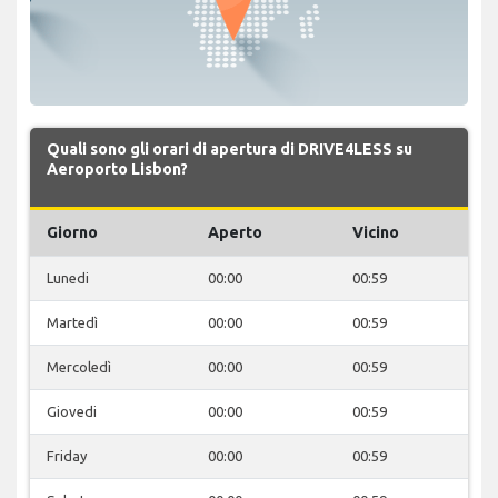
Quali sono gli orari di apertura di DRIVE4LESS su
Aeroporto Lisbon?
Giorno
Aperto
Vicino
Lunedi
00:00
00:59
Martedì
00:00
00:59
Mercoledì
00:00
00:59
Giovedi
00:00
00:59
Friday
00:00
00:59