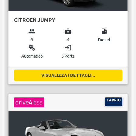
CITROEN JUMPY
group
business_center
local_gas_station
9
4
Diesel
miscellaneous_services
login
Automatico
5 Porta
VISUALIZZA I DETTAGLI...
CABRIO