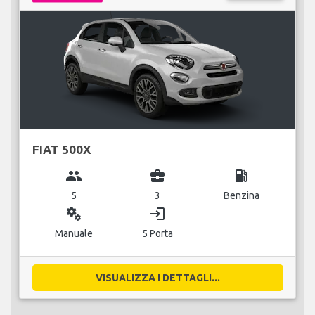
FIAT 500X
group
business_center
local_gas_station
5
3
Benzina
miscellaneous_services
login
Manuale
5 Porta
VISUALIZZA I DETTAGLI...