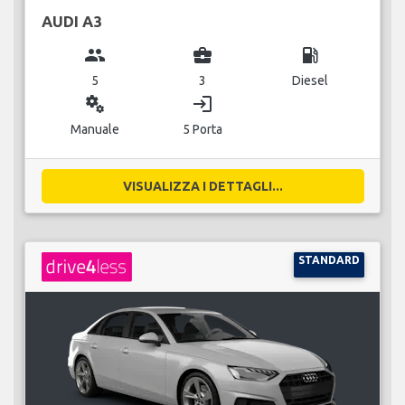
AUDI A3
group
business_center
local_gas_station
5
3
Diesel
miscellaneous_services
login
Manuale
5 Porta
VISUALIZZA I DETTAGLI...
STANDARD