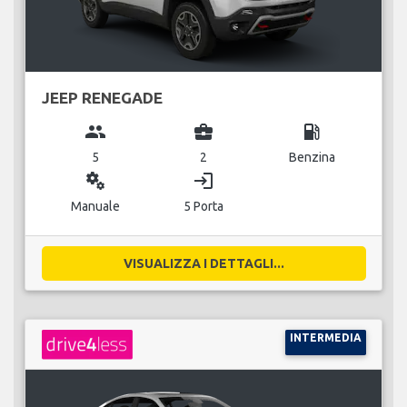
JEEP RENEGADE
group
business_center
local_gas_station
5
2
Benzina
miscellaneous_services
login
Manuale
5 Porta
VISUALIZZA I DETTAGLI...
INTERMEDIA