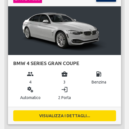
BMW 4 SERIES GRAN COUPE
group
business_center
local_gas_station
4
3
Benzina
miscellaneous_services
login
Automatico
2 Porta
VISUALIZZA I DETTAGLI...