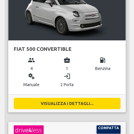
FIAT 500 CONVERTIBLE
group
business_center
local_gas_station
4
1
Benzina
miscellaneous_services
login
Manuale
2 Porta
VISUALIZZA I DETTAGLI...
COMPATTA