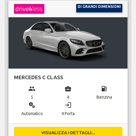
DI GRANDI DIMENSIONI
MERCEDES C CLASS
group
business_center
local_gas_station
5
4
Benzina
miscellaneous_services
login
Automatico
4 Porta
VISUALIZZA I DETTAGLI...