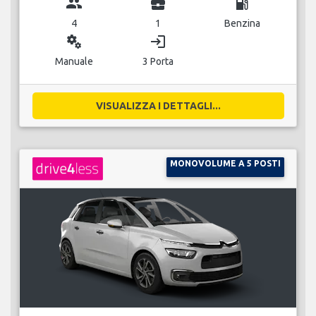
group
business_center
local_gas_station
4
1
Benzina
miscellaneous_services
login
Manuale
3 Porta
VISUALIZZA I DETTAGLI...
MONOVOLUME A 5 POSTI