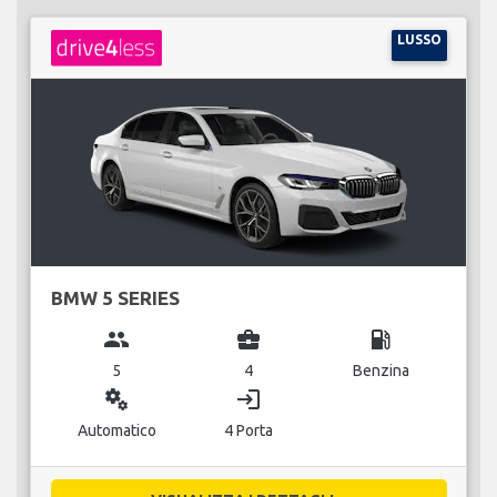
LUSSO
BMW 5 SERIES
group
business_center
local_gas_station
5
4
Benzina
miscellaneous_services
login
Automatico
4 Porta