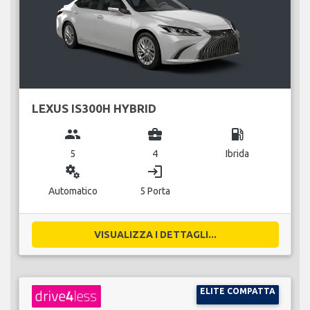
LEXUS IS300H HYBRID
group
business_center
local_gas_station
5
4
Ibrida
miscellaneous_services
login
Automatico
5 Porta
VISUALIZZA I DETTAGLI...
ELITE COMPATTA