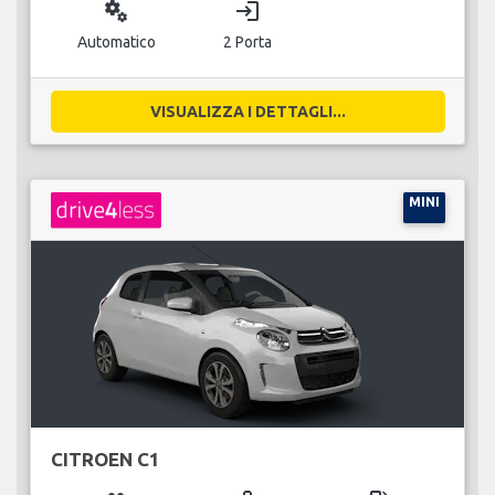
miscellaneous_services
login
Automatico
2 Porta
VISUALIZZA I DETTAGLI...
MINI
CITROEN C1