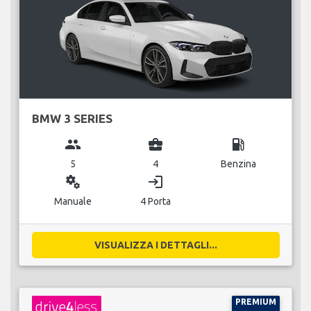
BMW 3 SERIES
group
business_center
local_gas_station
5
4
Benzina
miscellaneous_services
login
Manuale
4 Porta
VISUALIZZA I DETTAGLI...
PREMIUM