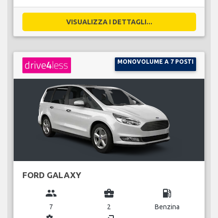
VISUALIZZA I DETTAGLI...
MONOVOLUME A 7 POSTI
FORD GALAXY
group
business_center
local_gas_station
7
2
Benzina