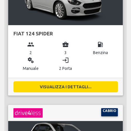
FIAT 124 SPIDER
group
business_center
local_gas_station
2
3
Benzina
miscellaneous_services
login
Manuale
2 Porta
VISUALIZZA I DETTAGLI...
CABRIO