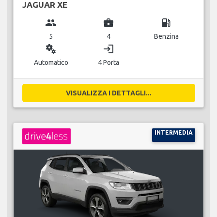
JAGUAR XE
group
business_center
local_gas_station
5
4
Benzina
miscellaneous_services
login
Automatico
4 Porta
VISUALIZZA I DETTAGLI...
INTERMEDIA