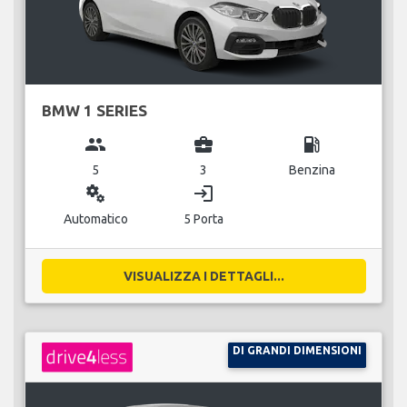
BMW 1 SERIES
group
business_center
local_gas_station
5
3
Benzina
miscellaneous_services
login
Automatico
5 Porta
VISUALIZZA I DETTAGLI...
DI GRANDI DIMENSIONI