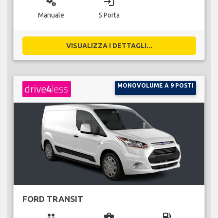
miscellaneous_services
login
Manuale
5 Porta
VISUALIZZA I DETTAGLI...
MONOVOLUME A 9 POSTI
FORD TRANSIT
group
business_center
local_gas_station