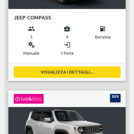
JEEP COMPASS
group
business_center
local_gas_station
5
4
Benzina
miscellaneous_services
login
Manuale
5 Porta
VISUALIZZA I DETTAGLI...
SUV