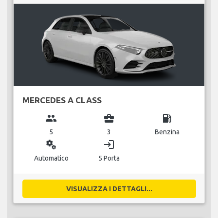
MERCEDES A CLASS
group
business_center
local_gas_station
5
3
Benzina
miscellaneous_services
login
Automatico
5 Porta
VISUALIZZA I DETTAGLI...