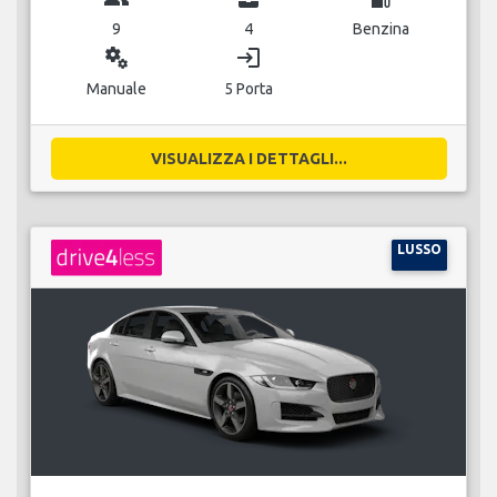
9
4
Benzina
miscellaneous_services
login
Manuale
5 Porta
VISUALIZZA I DETTAGLI...
LUSSO