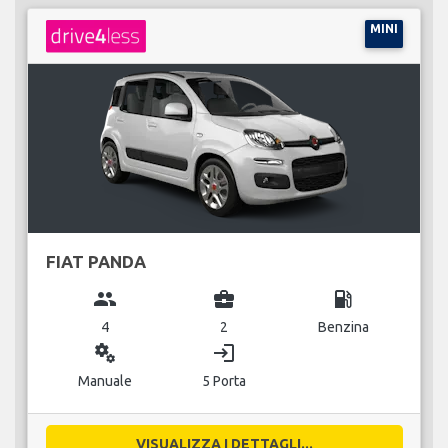
MINI
FIAT PANDA
group
business_center
local_gas_station
4
2
Benzina
miscellaneous_services
login
Manuale
5 Porta
VISUALIZZA I DETTAGLI...