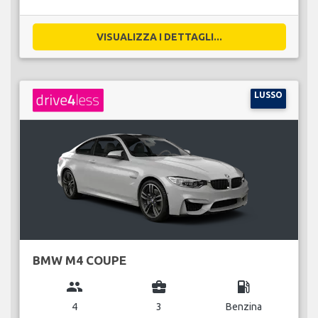
VISUALIZZA I DETTAGLI...
LUSSO
BMW M4 COUPE
group
business_center
local_gas_station
4
3
Benzina