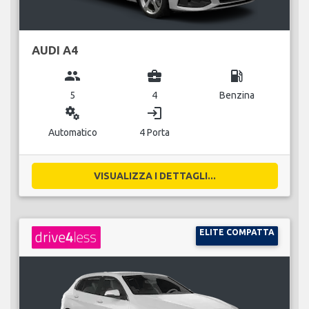
AUDI A4
group
business_center
local_gas_station
5
4
Benzina
miscellaneous_services
login
Automatico
4 Porta
VISUALIZZA I DETTAGLI...
ELITE COMPATTA