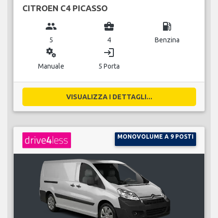
CITROEN C4 PICASSO
group
business_center
local_gas_station
5
4
Benzina
miscellaneous_services
login
Manuale
5 Porta
VISUALIZZA I DETTAGLI...
MONOVOLUME A 9 POSTI