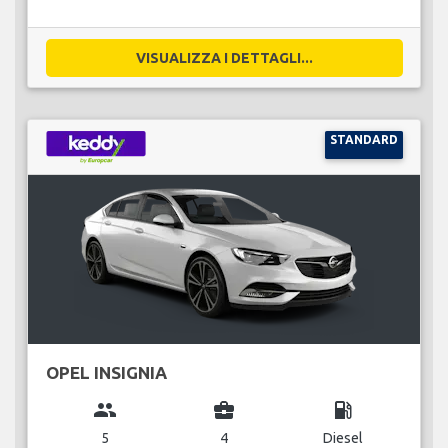
VISUALIZZA I DETTAGLI...
STANDARD
OPEL INSIGNIA
group
business_center
local_gas_station
5
4
Diesel