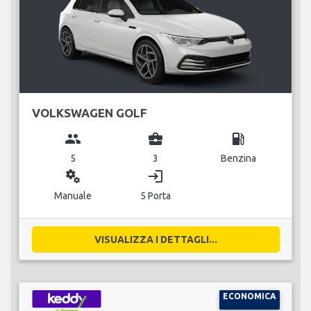
VOLKSWAGEN GOLF
group
business_center
local_gas_station
5
3
Benzina
miscellaneous_services
login
Manuale
5 Porta
VISUALIZZA I DETTAGLI...
ECONOMICA