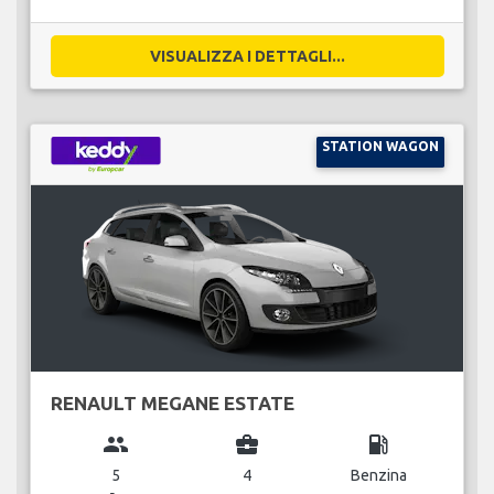
VISUALIZZA I DETTAGLI...
STATION WAGON
RENAULT MEGANE ESTATE
group
business_center
local_gas_station
5
4
Benzina