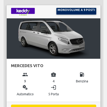
MONOVOLUME A 9 POSTI
MERCEDES VITO
group
business_center
local_gas_station
9
4
Benzina
miscellaneous_services
login
Automatico
5 Porta