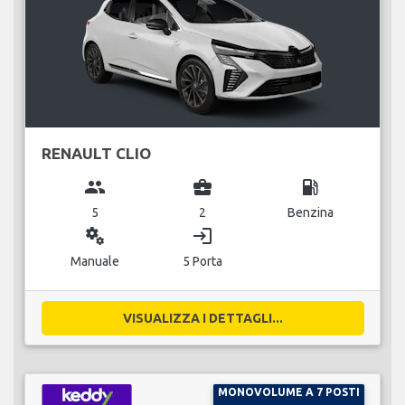
RENAULT CLIO
group
business_center
local_gas_station
5
2
Benzina
miscellaneous_services
login
Manuale
5 Porta
VISUALIZZA I DETTAGLI...
MONOVOLUME A 7 POSTI