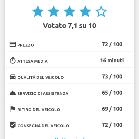
star
star
star
star
star_border
Votato 7,1 su 10
credit_card
72 / 100
PREZZO
timer
16 minuti
ATTESA MEDIA
directions_car
73 / 100
QUALITÀ DEL VEICOLO
room_service
65 / 100
SERVIZIO DI ASSISTENZA
flag
69 / 100
RITIRO DEL VEICOLO
beenhere
72 / 100
CONSEGNA DEL VEICOLO