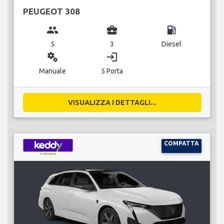
PEUGEOT 308
group
business_center
local_gas_station
5
3
Diesel
miscellaneous_services
login
Manuale
5 Porta
VISUALIZZA I DETTAGLI...
COMPATTA