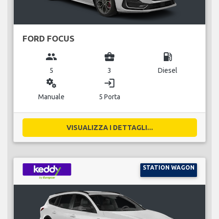
FORD FOCUS
group
business_center
local_gas_station
5
3
Diesel
miscellaneous_services
login
Manuale
5 Porta
VISUALIZZA I DETTAGLI...
STATION WAGON