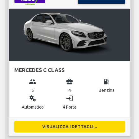
MERCEDES C CLASS
group
business_center
local_gas_station
5
4
Benzina
miscellaneous_services
login
Automatico
4 Porta
VISUALIZZA I DETTAGLI...