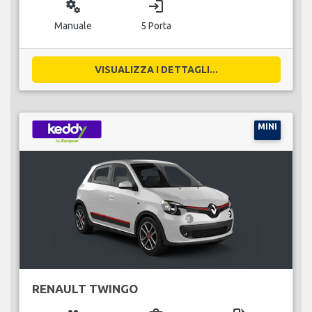
miscellaneous_services
login
Manuale
5 Porta
VISUALIZZA I DETTAGLI...
MINI
RENAULT TWINGO