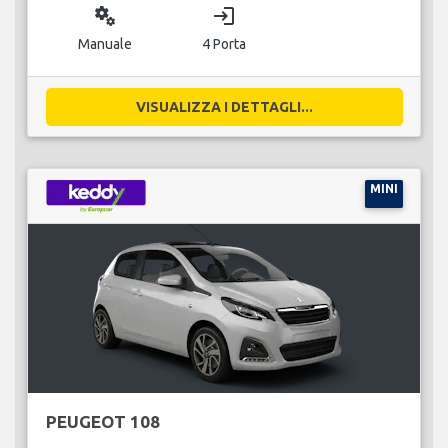
miscellaneous_services
login
Manuale
4 Porta
VISUALIZZA I DETTAGLI...
MINI
PEUGEOT 108