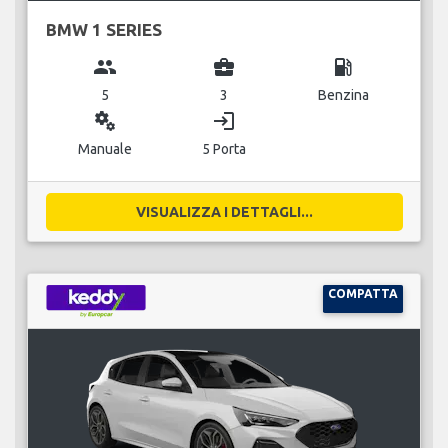
BMW 1 SERIES
group
business_center
local_gas_station
5
3
Benzina
miscellaneous_services
login
Manuale
5 Porta
VISUALIZZA I DETTAGLI...
COMPATTA