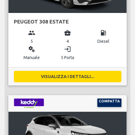
PEUGEOT 308 ESTATE
group
business_center
local_gas_station
5
4
Diesel
miscellaneous_services
login
Manuale
5 Porta
VISUALIZZA I DETTAGLI...
COMPATTA