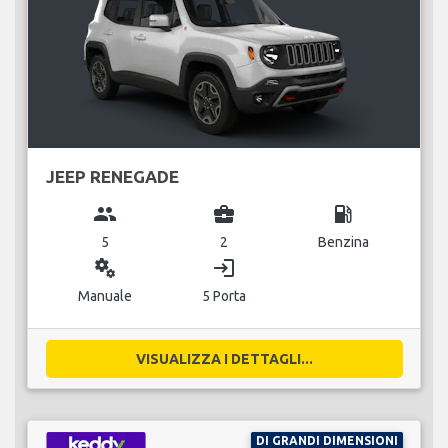
JEEP RENEGADE
group
business_center
local_gas_station
5
2
Benzina
miscellaneous_services
login
Manuale
5 Porta
VISUALIZZA I DETTAGLI...
DI GRANDI DIMENSIONI