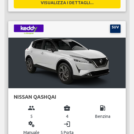
VISUALIZZA I DETTAGLI...
SUV
NISSAN QASHQAI
group
business_center
local_gas_station
5
4
Benzina
miscellaneous_services
login
Manuale
5 Porta