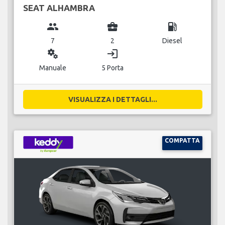
SEAT ALHAMBRA
group
business_center
local_gas_station
7
2
Diesel
miscellaneous_services
login
Manuale
5 Porta
VISUALIZZA I DETTAGLI...
COMPATTA