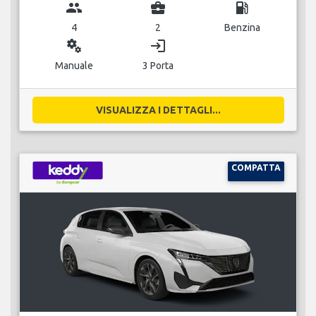
group
business_center
local_gas_station
4
2
Benzina
miscellaneous_services
login
Manuale
3 Porta
VISUALIZZA I DETTAGLI...
COMPATTA