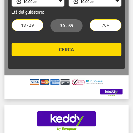
Età del guidatore:
18 - 29
70+
30 - 69
CERCA