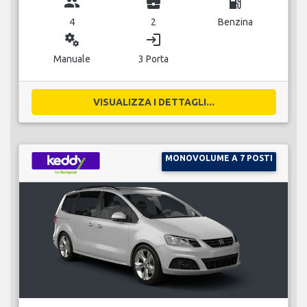
group
business_center
local_gas_station
4
2
Benzina
miscellaneous_services
login
Manuale
3 Porta
VISUALIZZA I DETTAGLI...
MONOVOLUME A 7 POSTI