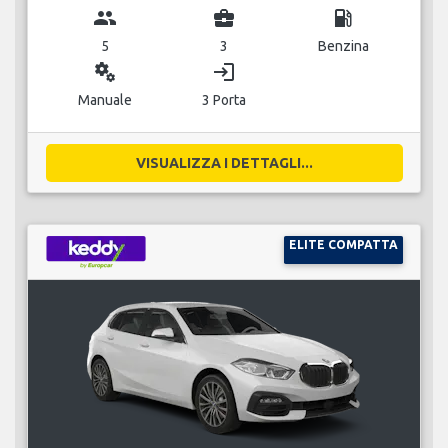
group
business_center
local_gas_station
5
3
Benzina
miscellaneous_services
login
Manuale
3 Porta
VISUALIZZA I DETTAGLI...
ELITE COMPATTA