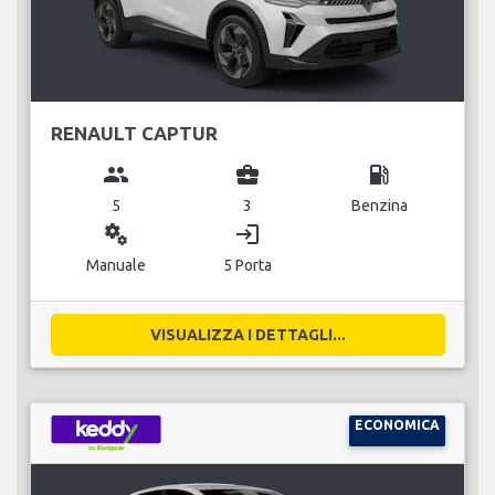
RENAULT CAPTUR
group
business_center
local_gas_station
5
3
Benzina
miscellaneous_services
login
Manuale
5 Porta
VISUALIZZA I DETTAGLI...
ECONOMICA