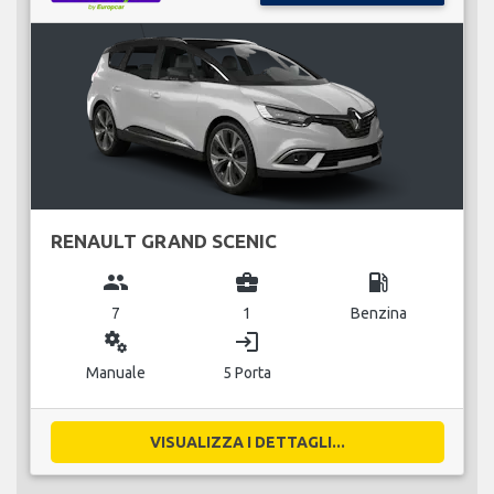
RENAULT GRAND SCENIC
group
business_center
local_gas_station
7
1
Benzina
miscellaneous_services
login
Manuale
5 Porta
VISUALIZZA I DETTAGLI...