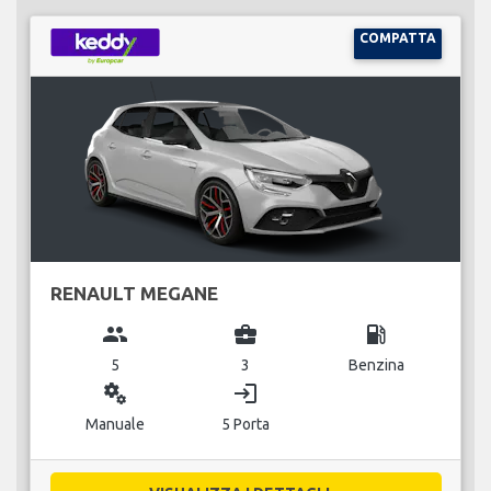
COMPATTA
RENAULT MEGANE
group
business_center
local_gas_station
5
3
Benzina
miscellaneous_services
login
Manuale
5 Porta