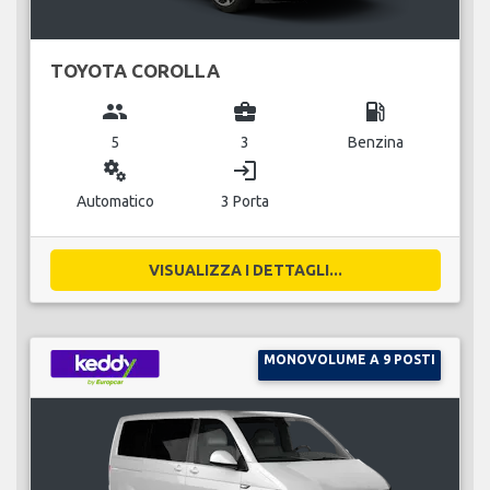
TOYOTA COROLLA
group
business_center
local_gas_station
5
3
Benzina
miscellaneous_services
login
Automatico
3 Porta
VISUALIZZA I DETTAGLI...
MONOVOLUME A 9 POSTI