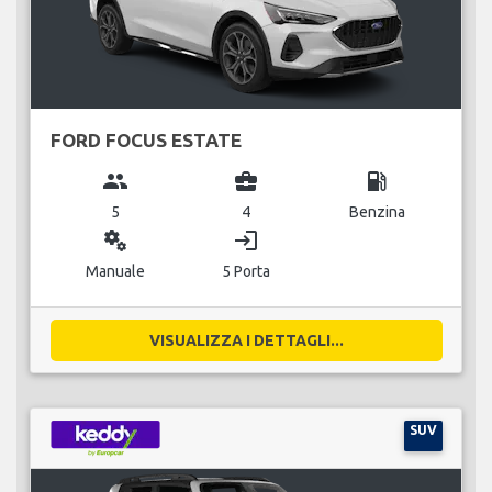
FORD FOCUS ESTATE
group
business_center
local_gas_station
5
4
Benzina
miscellaneous_services
login
Manuale
5 Porta
VISUALIZZA I DETTAGLI...
SUV