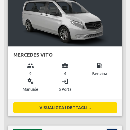
MERCEDES VITO
group
business_center
local_gas_station
9
4
Benzina
miscellaneous_services
login
Manuale
5 Porta
VISUALIZZA I DETTAGLI...