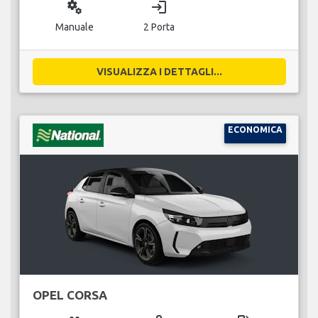
miscellaneous_services
login
Manuale
2 Porta
VISUALIZZA I DETTAGLI...
ECONOMICA
OPEL CORSA