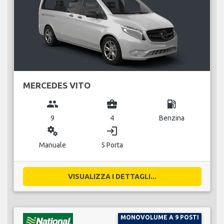
MERCEDES VITO
group
business_center
local_gas_station
9
4
Benzina
miscellaneous_services
login
Manuale
5 Porta
VISUALIZZA I DETTAGLI...
MONOVOLUME A 9 POSTI