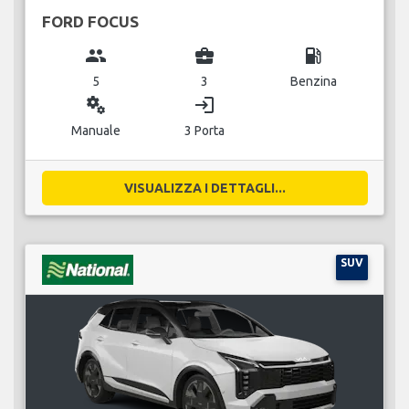
FORD FOCUS
group
business_center
local_gas_station
5
3
Benzina
miscellaneous_services
login
Manuale
3 Porta
VISUALIZZA I DETTAGLI...
SUV