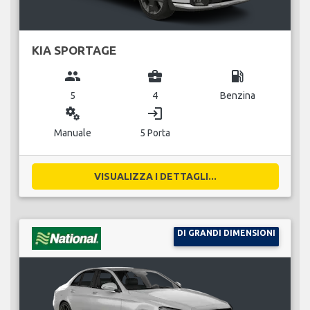
KIA SPORTAGE
group
business_center
local_gas_station
5
4
Benzina
miscellaneous_services
login
Manuale
5 Porta
VISUALIZZA I DETTAGLI...
DI GRANDI DIMENSIONI