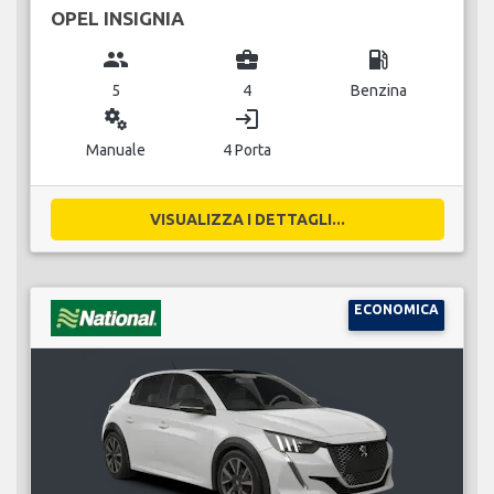
OPEL INSIGNIA
group
business_center
local_gas_station
5
4
Benzina
miscellaneous_services
login
Manuale
4 Porta
VISUALIZZA I DETTAGLI...
ECONOMICA