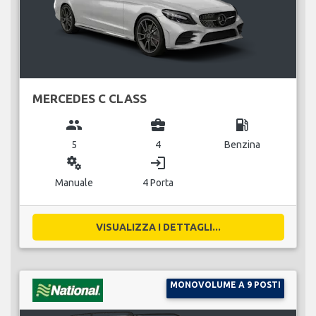
MERCEDES C CLASS
group
business_center
local_gas_station
5
4
Benzina
miscellaneous_services
login
Manuale
4 Porta
VISUALIZZA I DETTAGLI...
MONOVOLUME A 9 POSTI