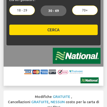
18 - 29
70+
30 - 69
CERCA
Modifiche
GRATUITE
,
Cancellazioni
GRATUITE
,
NESSUN
costo per la carta di