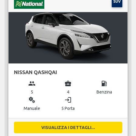
SUV
NISSAN QASHQAI
group
business_center
local_gas_station
5
4
Benzina
miscellaneous_services
login
Manuale
5 Porta
VISUALIZZA I DETTAGLI...