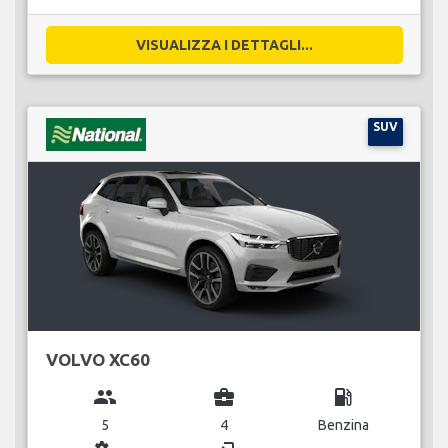
VISUALIZZA I DETTAGLI...
SUV
VOLVO XC60
group
business_center
local_gas_station
5
4
Benzina