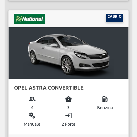
CABRIO
OPEL ASTRA CONVERTIBLE
group
business_center
local_gas_station
4
3
Benzina
miscellaneous_services
login
Manuale
2 Porta