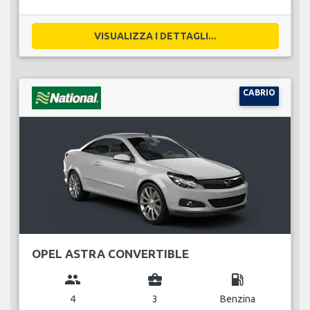
VISUALIZZA I DETTAGLI...
CABRIO
OPEL ASTRA CONVERTIBLE
group
business_center
local_gas_station
4
3
Benzina