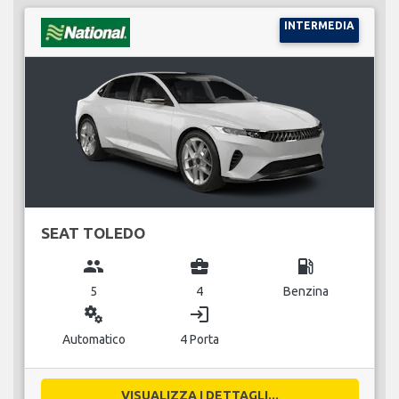
INTERMEDIA
SEAT TOLEDO
group
business_center
local_gas_station
5
4
Benzina
miscellaneous_services
login
Automatico
4 Porta
VISUALIZZA I DETTAGLI...