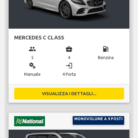
MERCEDES C CLASS
group
business_center
local_gas_station
5
4
Benzina
miscellaneous_services
login
Manuale
4 Porta
VISUALIZZA I DETTAGLI...
MONOVOLUME A 9 POSTI