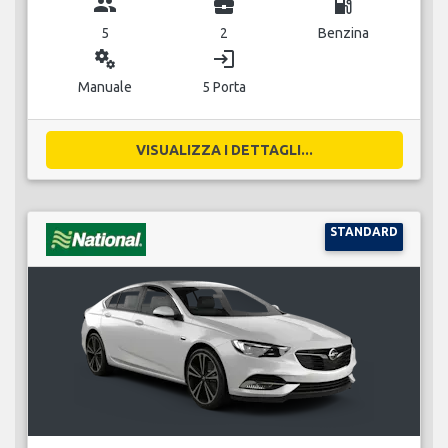
group
business_center
local_gas_station
5
2
Benzina
miscellaneous_services
login
Manuale
5 Porta
VISUALIZZA I DETTAGLI...
STANDARD