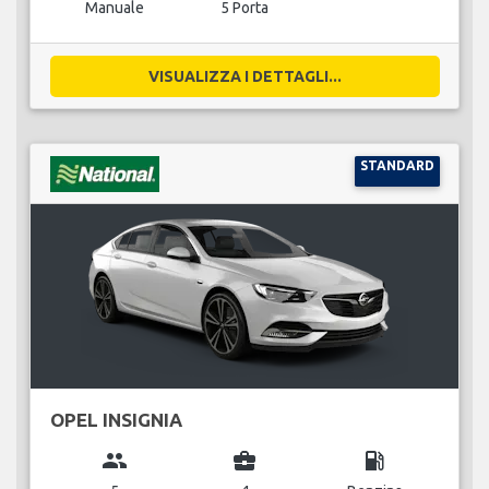
Manuale
5 Porta
VISUALIZZA I DETTAGLI...
STANDARD
OPEL INSIGNIA
group
business_center
local_gas_station