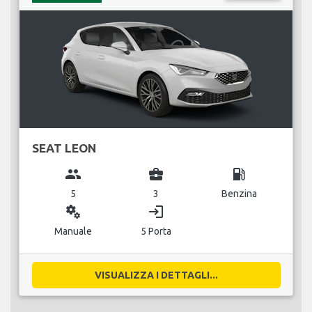
SEAT LEON
group
business_center
local_gas_station
5
3
Benzina
miscellaneous_services
login
Manuale
5 Porta
VISUALIZZA I DETTAGLI...