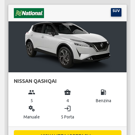
SUV
NISSAN QASHQAI
group
business_center
local_gas_station
5
4
Benzina
miscellaneous_services
login
Manuale
5 Porta