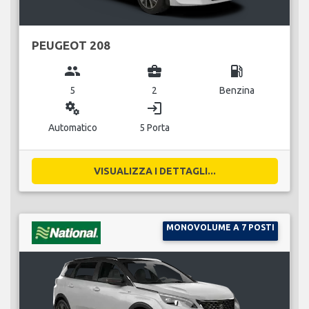
PEUGEOT 208
group
business_center
local_gas_station
5
2
Benzina
miscellaneous_services
login
Automatico
5 Porta
VISUALIZZA I DETTAGLI...
MONOVOLUME A 7 POSTI