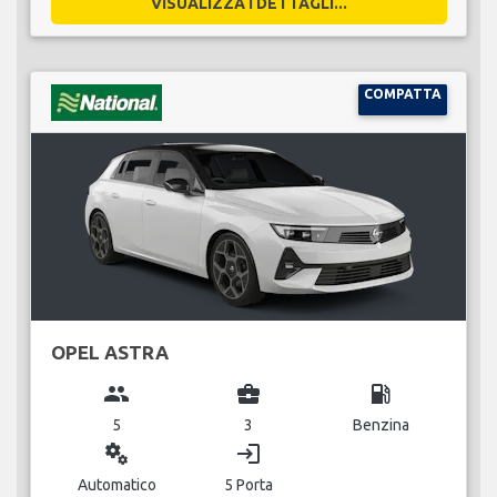
VISUALIZZA I DETTAGLI...
COMPATTA
OPEL ASTRA
group
business_center
local_gas_station
5
3
Benzina
miscellaneous_services
login
Automatico
5 Porta