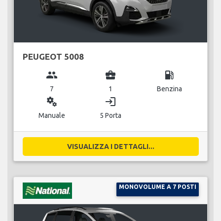
PEUGEOT 5008
group
business_center
local_gas_station
7
1
Benzina
miscellaneous_services
login
Manuale
5 Porta
VISUALIZZA I DETTAGLI...
MONOVOLUME A 7 POSTI