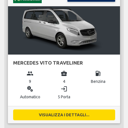
MERCEDES VITO TRAVELINER
group
business_center
local_gas_station
9
4
Benzina
miscellaneous_services
login
Automatico
5 Porta
VISUALIZZA I DETTAGLI...