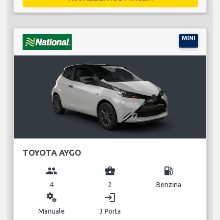
MINI
TOYOTA AYGO
group
business_center
local_gas_station
4
2
Benzina
miscellaneous_services
login
Manuale
3 Porta