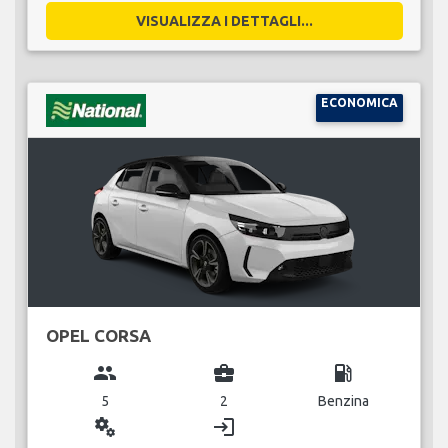
VISUALIZZA I DETTAGLI...
ECONOMICA
OPEL CORSA
group
business_center
local_gas_station
5
2
Benzina
miscellaneous_services
login