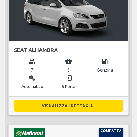
SEAT ALHAMBRA
group
business_center
local_gas_station
7
2
Benzina
miscellaneous_services
login
Automatico
5 Porta
VISUALIZZA I DETTAGLI...
COMPATTA