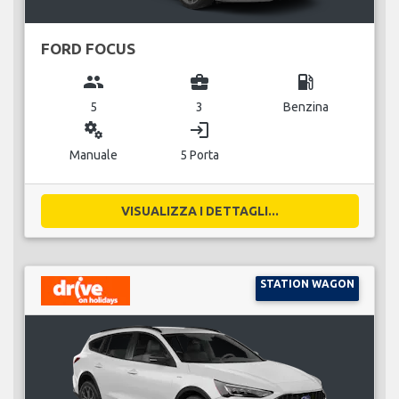
FORD FOCUS
group
business_center
local_gas_station
5
3
Benzina
miscellaneous_services
login
Manuale
5 Porta
VISUALIZZA I DETTAGLI...
STATION WAGON