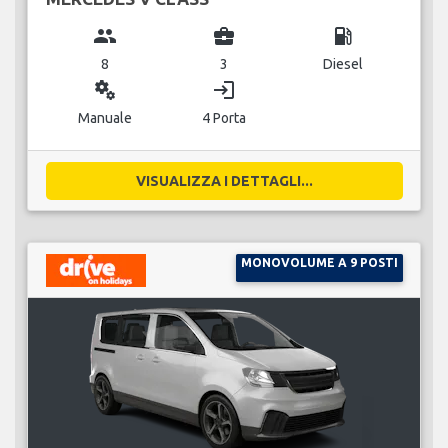
group
business_center
local_gas_station
8
3
Diesel
miscellaneous_services
login
Manuale
4 Porta
VISUALIZZA I DETTAGLI...
MONOVOLUME A 9 POSTI