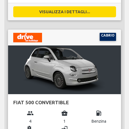
VISUALIZZA I DETTAGLI...
CABRIO
FIAT 500 CONVERTIBLE
group
business_center
local_gas_station
4
1
Benzina
miscellaneous_services
login