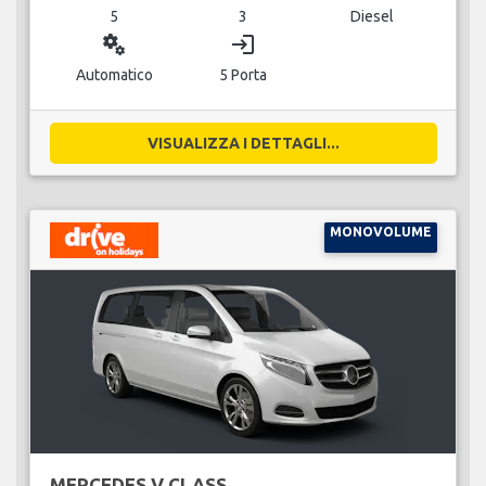
5
3
Diesel
miscellaneous_services
login
Automatico
5 Porta
VISUALIZZA I DETTAGLI...
MONOVOLUME
MERCEDES V CLASS