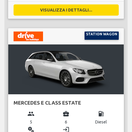
VISUALIZZA I DETTAGLI...
STATION WAGON
MERCEDES E CLASS ESTATE
group
business_center
local_gas_station
5
6
Diesel
miscellaneous_services
login