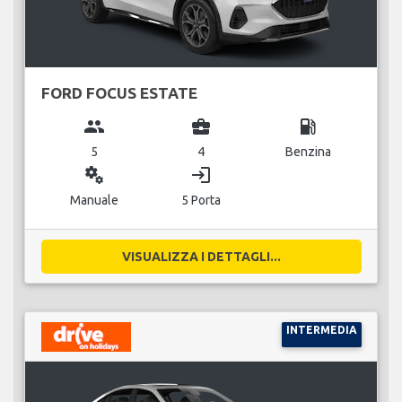
FORD FOCUS ESTATE
group
business_center
local_gas_station
5
4
Benzina
miscellaneous_services
login
Manuale
5 Porta
VISUALIZZA I DETTAGLI...
INTERMEDIA