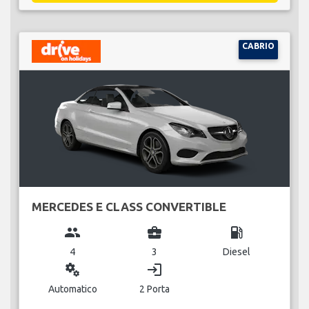
CABRIO
MERCEDES E CLASS CONVERTIBLE
group
business_center
local_gas_station
4
3
Diesel
miscellaneous_services
login
Automatico
2 Porta