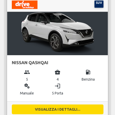
SUV
NISSAN QASHQAI
group
business_center
local_gas_station
5
4
Benzina
miscellaneous_services
login
Manuale
5 Porta
VISUALIZZA I DETTAGLI...