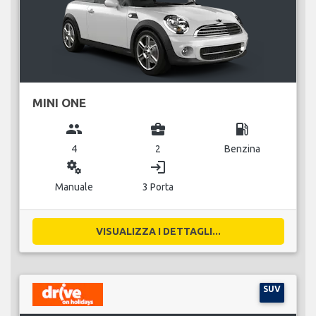
MINI ONE
group
business_center
local_gas_station
4
2
Benzina
miscellaneous_services
login
Manuale
3 Porta
VISUALIZZA I DETTAGLI...
SUV