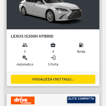
LEXUS IS300H HYBRID
group
business_center
local_gas_station
5
4
Ibrida
miscellaneous_services
login
Automatico
5 Porta
VISUALIZZA I DETTAGLI...
ELITE COMPATTA