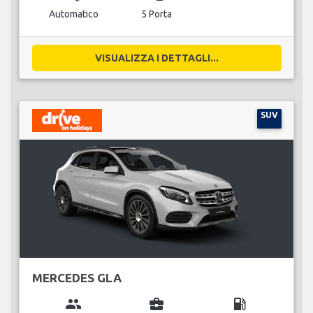
Automatico
5 Porta
VISUALIZZA I DETTAGLI...
SUV
MERCEDES GLA
group
business_center
local_gas_station