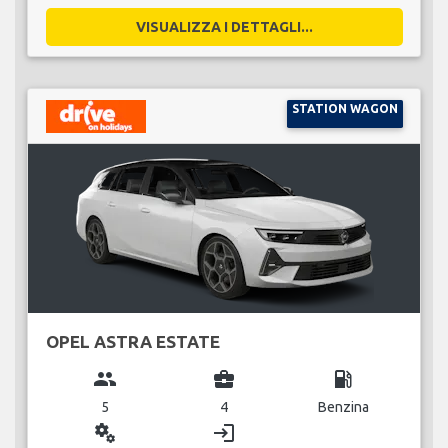
VISUALIZZA I DETTAGLI...
STATION WAGON
OPEL ASTRA ESTATE
group
business_center
local_gas_station
5
4
Benzina
miscellaneous_services
login