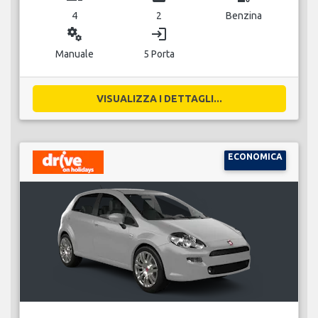
4
2
Benzina
miscellaneous_services
login
Manuale
5 Porta
VISUALIZZA I DETTAGLI...
ECONOMICA