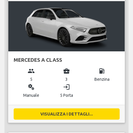
MERCEDES A CLASS
group
business_center
local_gas_station
5
3
Benzina
miscellaneous_services
login
Manuale
5 Porta
VISUALIZZA I DETTAGLI...