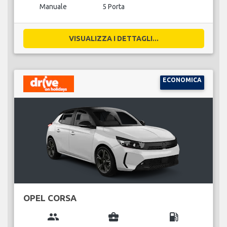
Manuale
5 Porta
VISUALIZZA I DETTAGLI...
ECONOMICA
OPEL CORSA
group
business_center
local_gas_station