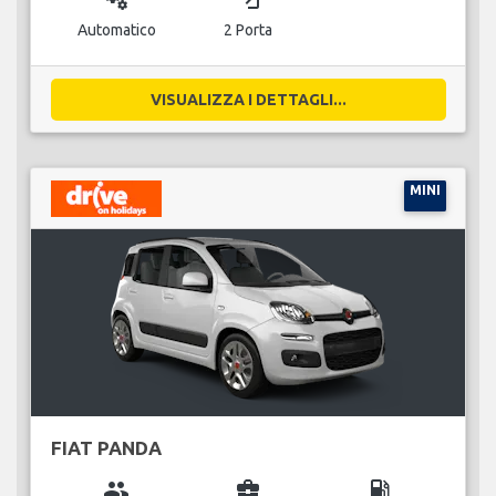
Automatico
2 Porta
VISUALIZZA I DETTAGLI...
MINI
FIAT PANDA
group
business_center
local_gas_station