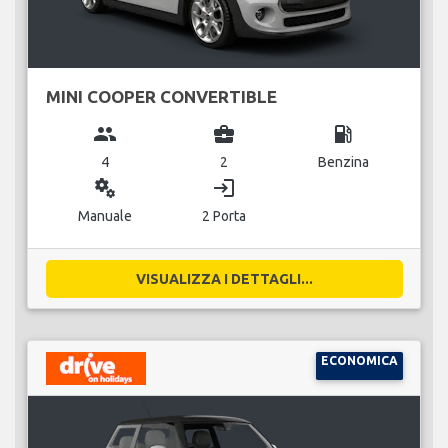
MINI COOPER CONVERTIBLE
group
business_center
local_gas_station
4
2
Benzina
miscellaneous_services
login
Manuale
2 Porta
VISUALIZZA I DETTAGLI...
ECONOMICA