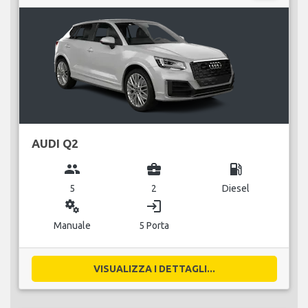
AUDI Q2
group
business_center
local_gas_station
5
2
Diesel
miscellaneous_services
login
Manuale
5 Porta
VISUALIZZA I DETTAGLI...