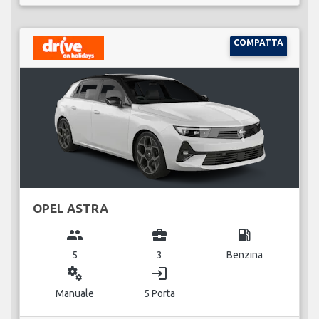
COMPATTA
OPEL ASTRA
group
business_center
local_gas_station
5
3
Benzina
miscellaneous_services
login
Manuale
5 Porta