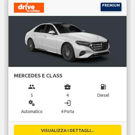
PREMIUM
MERCEDES E CLASS
group
business_center
local_gas_station
5
4
Diesel
miscellaneous_services
login
Automatico
4 Porta
VISUALIZZA I DETTAGLI...