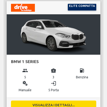
ELITE COMPATTA
BMW 1 SERIES
group
business_center
local_gas_station
5
3
Benzina
miscellaneous_services
login
Manuale
5 Porta
VISUALIZZA I DETTAGLI...