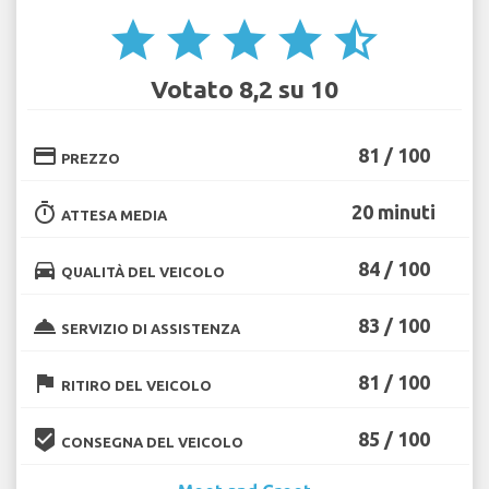
star
star
star
star
star_half
Votato 8,2 su 10
credit_card
81 / 100
PREZZO
timer
20 minuti
ATTESA MEDIA
directions_car
84 / 100
QUALITÀ DEL VEICOLO
room_service
83 / 100
SERVIZIO DI ASSISTENZA
flag
81 / 100
RITIRO DEL VEICOLO
beenhere
85 / 100
CONSEGNA DEL VEICOLO