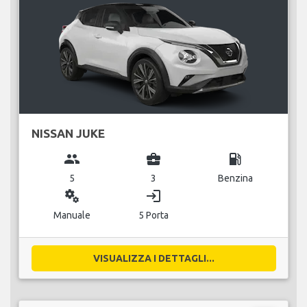
NISSAN JUKE
group
business_center
local_gas_station
5
3
Benzina
miscellaneous_services
login
Manuale
5 Porta
VISUALIZZA I DETTAGLI...