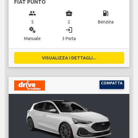
FIAT PUNTO
group
business_center
local_gas_station
5
2
Benzina
miscellaneous_services
login
Manuale
3 Porta
VISUALIZZA I DETTAGLI...
COMPATTA