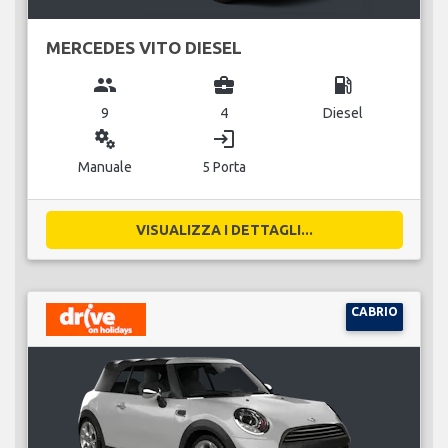
MERCEDES VITO DIESEL
group
business_center
local_gas_station
9
4
Diesel
miscellaneous_services
login
Manuale
5 Porta
VISUALIZZA I DETTAGLI...
CABRIO