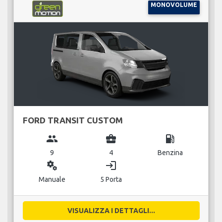
MONOVOLUME
FORD TRANSIT CUSTOM
group
business_center
local_gas_station
9
4
Benzina
miscellaneous_services
login
Manuale
5 Porta
VISUALIZZA I DETTAGLI...