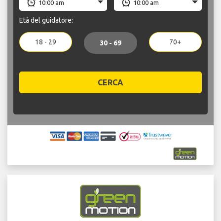
Età del guidatore:
18 - 29
70+
30 - 69
CERCA