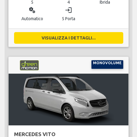
5
4
Ibrida
miscellaneous_services
login
Automatico
5 Porta
VISUALIZZA I DETTAGLI...
MONOVOLUME
MERCEDES VITO