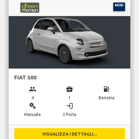
MINI
FIAT 500
group
business_center
local_gas_station
4
1
Benzina
miscellaneous_services
login
Manuale
3 Porta
VISUALIZZA I DETTAGLI...