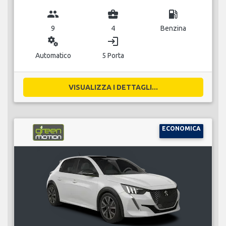
group
business_center
local_gas_station
9
4
Benzina
miscellaneous_services
login
Automatico
5 Porta
VISUALIZZA I DETTAGLI...
ECONOMICA