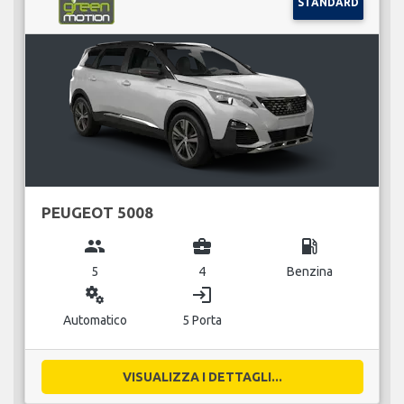
STANDARD
PEUGEOT 5008
group
business_center
local_gas_station
5
4
Benzina
miscellaneous_services
login
Automatico
5 Porta
VISUALIZZA I DETTAGLI...