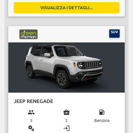
VISUALIZZA I DETTAGLI...
SUV
JEEP RENEGADE
group
business_center
local_gas_station
5
2
Benzina
miscellaneous_services
login