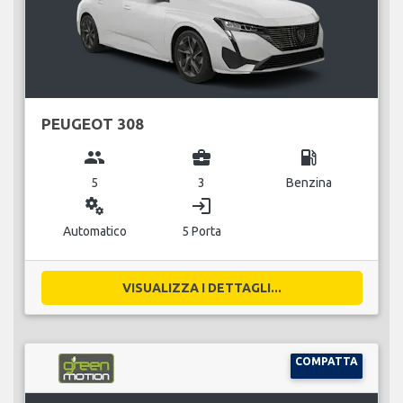
PEUGEOT 308
group
business_center
local_gas_station
5
3
Benzina
miscellaneous_services
login
Automatico
5 Porta
VISUALIZZA I DETTAGLI...
COMPATTA