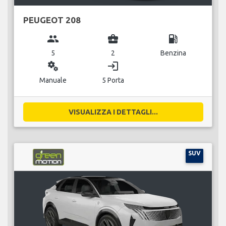
PEUGEOT 208
group
business_center
local_gas_station
5
2
Benzina
miscellaneous_services
login
Manuale
5 Porta
VISUALIZZA I DETTAGLI...
SUV