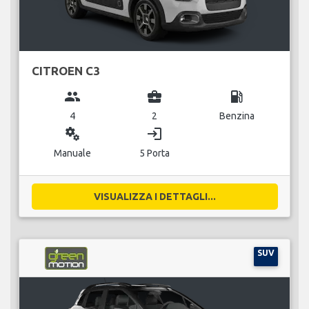
CITROEN C3
group
business_center
local_gas_station
4
2
Benzina
miscellaneous_services
login
Manuale
5 Porta
VISUALIZZA I DETTAGLI...
SUV