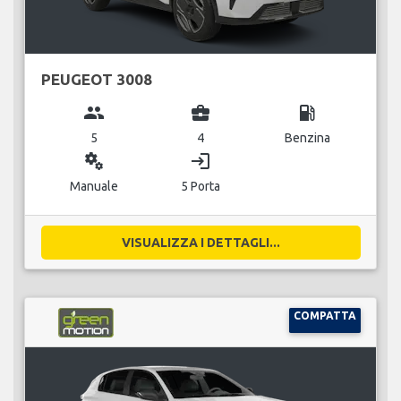
PEUGEOT 3008
group
business_center
local_gas_station
5
4
Benzina
miscellaneous_services
login
Manuale
5 Porta
VISUALIZZA I DETTAGLI...
COMPATTA