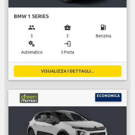
BMW 1 SERIES
group
business_center
local_gas_station
5
3
Benzina
miscellaneous_services
login
Automatico
5 Porta
VISUALIZZA I DETTAGLI...
ECONOMICA