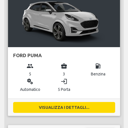
FORD PUMA
group
business_center
local_gas_station
5
3
Benzina
miscellaneous_services
login
Automatico
5 Porta
VISUALIZZA I DETTAGLI...