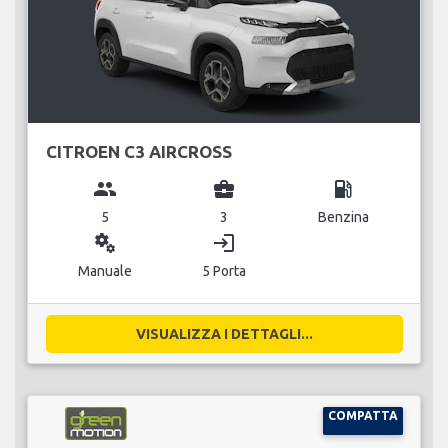
CITROEN C3 AIRCROSS
group
business_center
local_gas_station
5
3
Benzina
miscellaneous_services
login
Manuale
5 Porta
VISUALIZZA I DETTAGLI...
COMPATTA