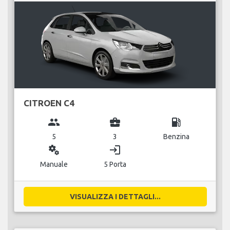
CITROEN C4
group
business_center
local_gas_station
5
3
Benzina
miscellaneous_services
login
Manuale
5 Porta
VISUALIZZA I DETTAGLI...