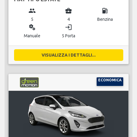
group
business_center
local_gas_station
5
4
Benzina
miscellaneous_services
login
Manuale
5 Porta
VISUALIZZA I DETTAGLI...
ECONOMICA