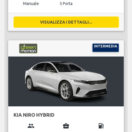
Manuale
5 Porta
VISUALIZZA I DETTAGLI...
INTERMEDIA
KIA NIRO HYBRID
group
business_center
local_gas_station