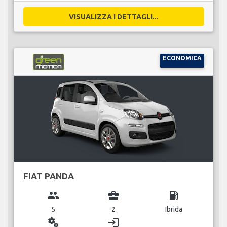
VISUALIZZA I DETTAGLI...
ECONOMICA
FIAT PANDA
group
business_center
local_gas_station
5
2
Ibrida
miscellaneous_services
login