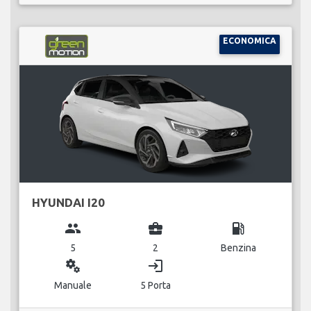
ECONOMICA
HYUNDAI I20
group
business_center
local_gas_station
5
2
Benzina
miscellaneous_services
login
Manuale
5 Porta