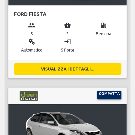
FORD FIESTA
group
business_center
local_gas_station
5
2
Benzina
miscellaneous_services
login
Automatico
5 Porta
VISUALIZZA I DETTAGLI...
COMPATTA