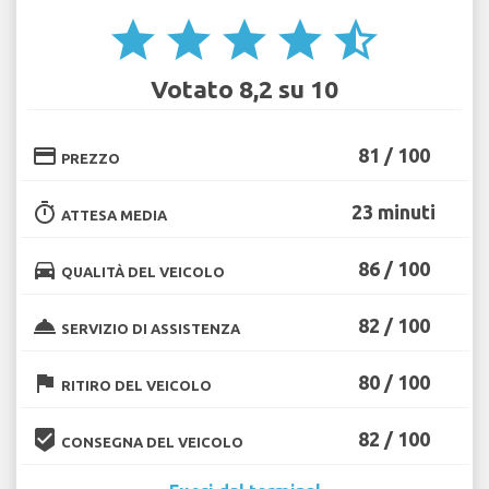
star
star
star
star
star_half
Votato 8,2 su 10
credit_card
81 / 100
PREZZO
timer
23 minuti
ATTESA MEDIA
directions_car
86 / 100
QUALITÀ DEL VEICOLO
room_service
82 / 100
SERVIZIO DI ASSISTENZA
flag
80 / 100
RITIRO DEL VEICOLO
beenhere
82 / 100
CONSEGNA DEL VEICOLO