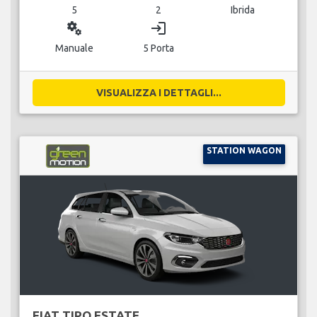
5
2
Ibrida
miscellaneous_services
login
Manuale
5 Porta
VISUALIZZA I DETTAGLI...
STATION WAGON
FIAT TIPO ESTATE