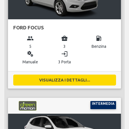
FORD FOCUS
group
business_center
local_gas_station
5
3
Benzina
miscellaneous_services
login
Manuale
3 Porta
VISUALIZZA I DETTAGLI...
INTERMEDIA