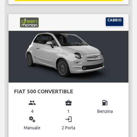
CABRIO
FIAT 500 CONVERTIBLE
group
business_center
local_gas_station
4
1
Benzina
miscellaneous_services
login
Manuale
2 Porta