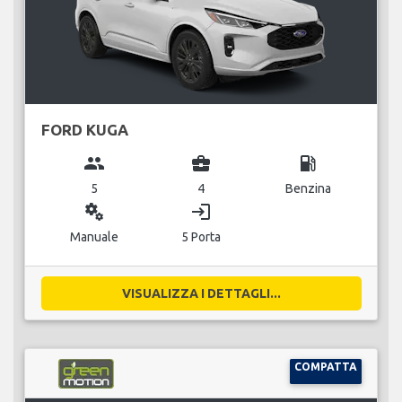
FORD KUGA
group
business_center
local_gas_station
5
4
Benzina
miscellaneous_services
login
Manuale
5 Porta
VISUALIZZA I DETTAGLI...
COMPATTA