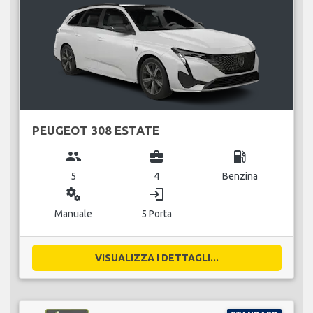
PEUGEOT 308 ESTATE
group
business_center
local_gas_station
5
4
Benzina
miscellaneous_services
login
Manuale
5 Porta
VISUALIZZA I DETTAGLI...