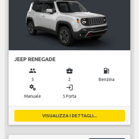
JEEP RENEGADE
group
business_center
local_gas_station
5
2
Benzina
miscellaneous_services
login
Manuale
5 Porta
VISUALIZZA I DETTAGLI...