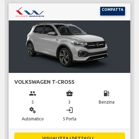
COMPATTA
VOLKSWAGEN T-CROSS
group
business_center
local_gas_station
5
3
Benzina
miscellaneous_services
login
Automatico
5 Porta
VISUALIZZA I DETTAGLI...