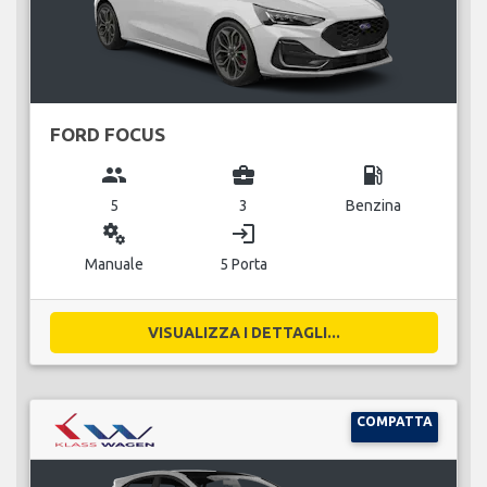
FORD FOCUS
group
business_center
local_gas_station
5
3
Benzina
miscellaneous_services
login
Manuale
5 Porta
VISUALIZZA I DETTAGLI...
COMPATTA