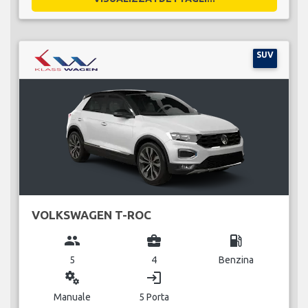
SUV
VOLKSWAGEN T-ROC
group
business_center
local_gas_station
5
4
Benzina
miscellaneous_services
login
Manuale
5 Porta