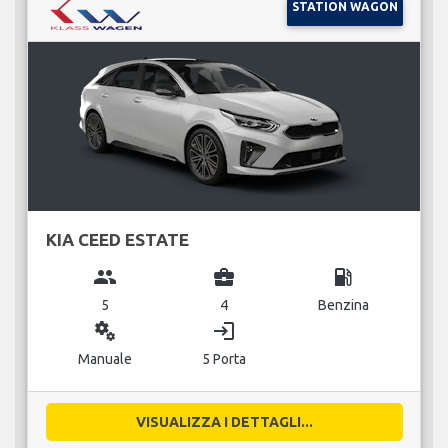
STATION WAGON
KIA CEED ESTATE
group
business_center
local_gas_station
5
4
Benzina
miscellaneous_services
login
Manuale
5 Porta
VISUALIZZA I DETTAGLI...