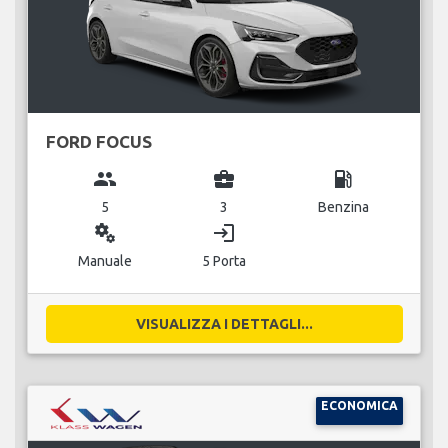
FORD FOCUS
group
business_center
local_gas_station
5
3
Benzina
miscellaneous_services
login
Manuale
5 Porta
VISUALIZZA I DETTAGLI...
ECONOMICA