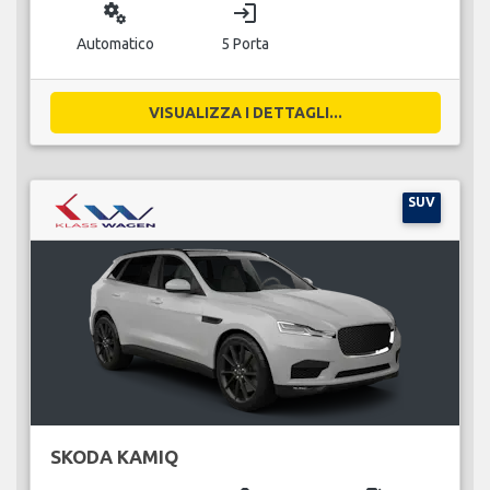
miscellaneous_services
login
Automatico
5 Porta
VISUALIZZA I DETTAGLI...
SUV
SKODA KAMIQ