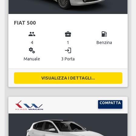
FIAT 500
group
business_center
local_gas_station
4
1
Benzina
miscellaneous_services
login
Manuale
3 Porta
VISUALIZZA I DETTAGLI...
COMPATTA