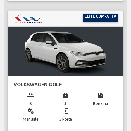
ELITE COMPATTA
VOLKSWAGEN GOLF
group
business_center
local_gas_station
5
3
Benzina
miscellaneous_services
login
Manuale
5 Porta