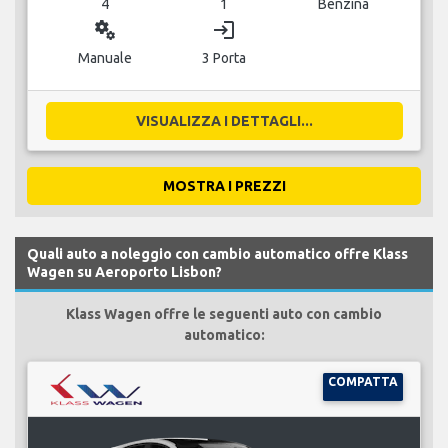
4
1
Benzina
miscellaneous_services
login
Manuale
3 Porta
VISUALIZZA I DETTAGLI...
MOSTRA I PREZZI
Quali auto a noleggio con cambio automatico offre Klass
Wagen su Aeroporto Lisbon?
Klass Wagen offre le seguenti auto con cambio
automatico:
COMPATTA