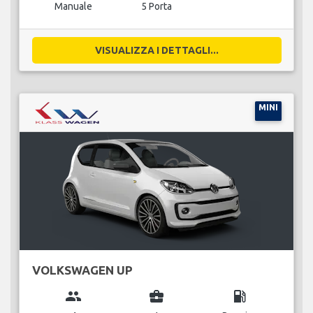
Manuale
5 Porta
VISUALIZZA I DETTAGLI...
MINI
VOLKSWAGEN UP
group
business_center
local_gas_station