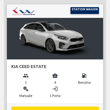
STATION WAGON
KIA CEED ESTATE
group
business_center
local_gas_station
5
4
Benzina
miscellaneous_services
login
Manuale
5 Porta