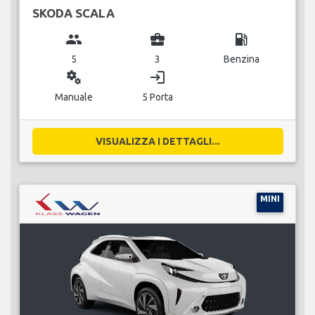
SKODA SCALA
group
business_center
local_gas_station
5
3
Benzina
miscellaneous_services
login
Manuale
5 Porta
VISUALIZZA I DETTAGLI...
MINI