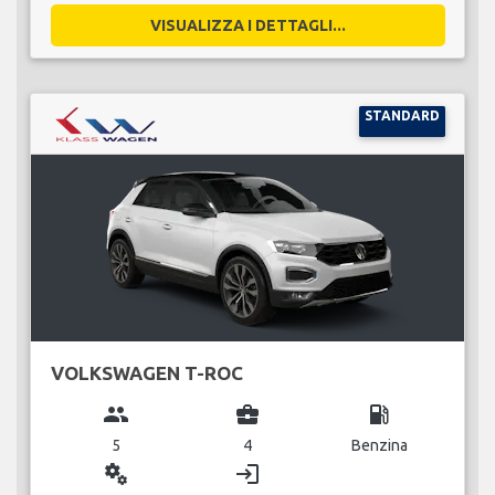
VISUALIZZA I DETTAGLI...
STANDARD
VOLKSWAGEN T-ROC
group
business_center
local_gas_station
5
4
Benzina
miscellaneous_services
login