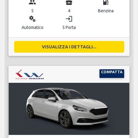
group
business_center
local_gas_station
5
4
Benzina
miscellaneous_services
login
Automatico
5 Porta
VISUALIZZA I DETTAGLI...
COMPATTA