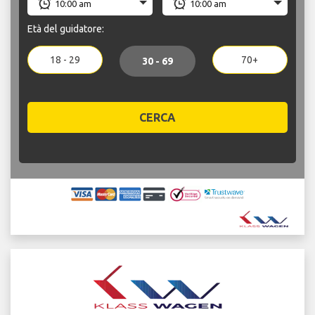
Età del guidatore:
18 - 29
70+
30 - 69
CERCA