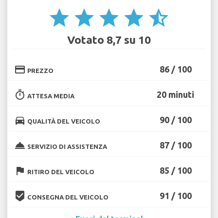
star
star
star
star
star_half
Votato 8,7 su 10
credit_card
86 / 100
PREZZO
timer
20 minuti
ATTESA MEDIA
directions_car
90 / 100
QUALITÀ DEL VEICOLO
room_service
87 / 100
SERVIZIO DI ASSISTENZA
flag
85 / 100
RITIRO DEL VEICOLO
beenhere
91 / 100
CONSEGNA DEL VEICOLO