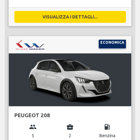
VISUALIZZA I DETTAGLI...
ECONOMICA
PEUGEOT 208
group
business_center
local_gas_station
5
2
Benzina