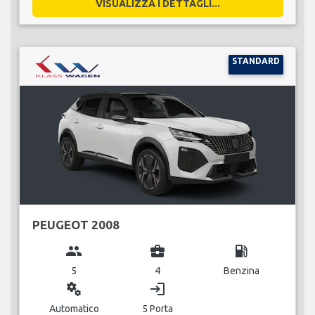
VISUALIZZA I DETTAGLI...
STANDARD
PEUGEOT 2008
group
business_center
local_gas_station
5
4
Benzina
miscellaneous_services
login
Automatico
5 Porta