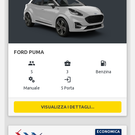
FORD PUMA
group
business_center
local_gas_station
5
3
Benzina
miscellaneous_services
login
Manuale
5 Porta
VISUALIZZA I DETTAGLI...
ECONOMICA