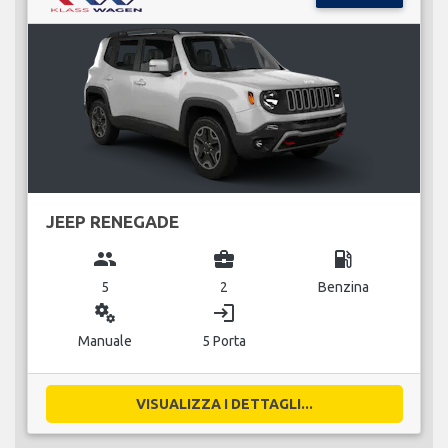
JEEP RENEGADE
group
business_center
local_gas_station
5
2
Benzina
miscellaneous_services
login
Manuale
5 Porta
VISUALIZZA I DETTAGLI...