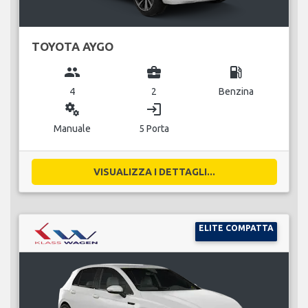
TOYOTA AYGO
group
business_center
local_gas_station
4
2
Benzina
miscellaneous_services
login
Manuale
5 Porta
VISUALIZZA I DETTAGLI...
ELITE COMPATTA