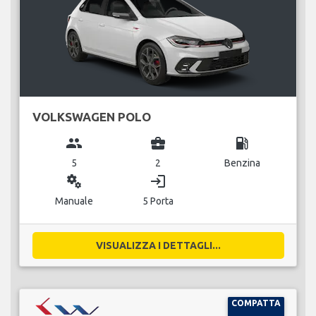
VOLKSWAGEN POLO
group
business_center
local_gas_station
5
2
Benzina
miscellaneous_services
login
Manuale
5 Porta
VISUALIZZA I DETTAGLI...
COMPATTA