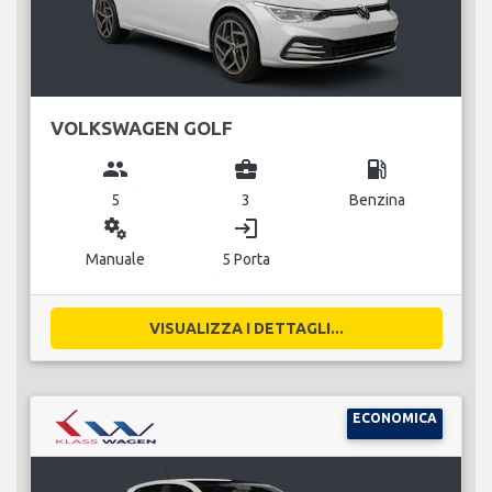
VOLKSWAGEN GOLF
group
business_center
local_gas_station
5
3
Benzina
miscellaneous_services
login
Manuale
5 Porta
VISUALIZZA I DETTAGLI...
ECONOMICA