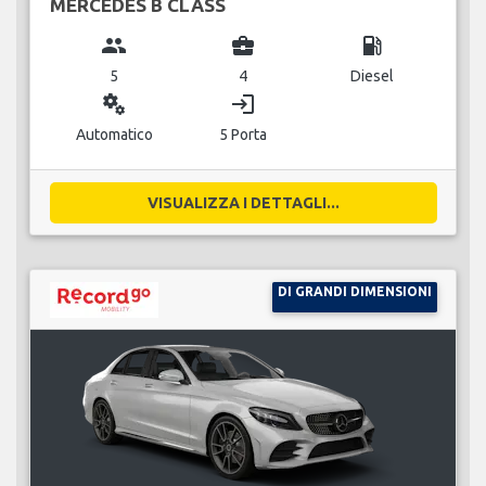
MERCEDES B CLASS
group
business_center
local_gas_station
5
4
Diesel
miscellaneous_services
login
Automatico
5 Porta
VISUALIZZA I DETTAGLI...
DI GRANDI DIMENSIONI