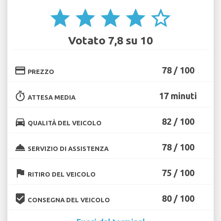
star
star
star
star
star_border
Votato 7,8 su 10
credit_card
78 / 100
PREZZO
timer
17 minuti
ATTESA MEDIA
directions_car
82 / 100
QUALITÀ DEL VEICOLO
room_service
78 / 100
SERVIZIO DI ASSISTENZA
flag
75 / 100
RITIRO DEL VEICOLO
beenhere
80 / 100
CONSEGNA DEL VEICOLO