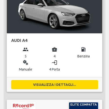
AUDI A4
group
business_center
local_gas_station
5
4
Benzina
miscellaneous_services
login
Manuale
4 Porta
VISUALIZZA I DETTAGLI...
ELITE COMPATTA