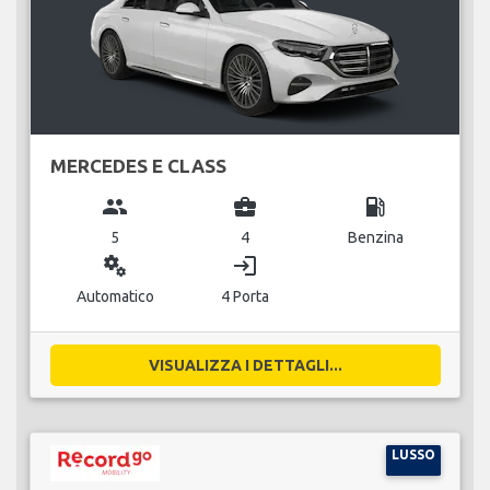
MERCEDES E CLASS
group
business_center
local_gas_station
5
4
Benzina
miscellaneous_services
login
Automatico
4 Porta
VISUALIZZA I DETTAGLI...
LUSSO