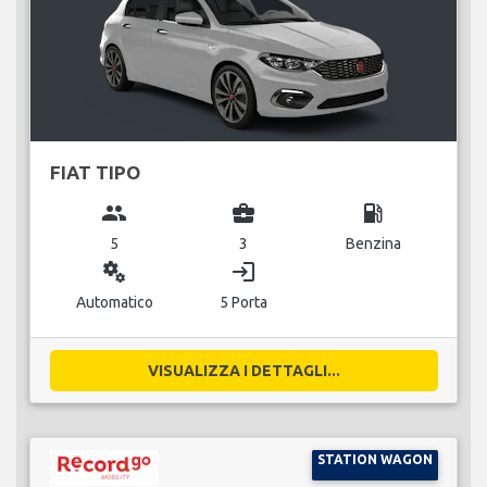
FIAT TIPO
group
business_center
local_gas_station
5
3
Benzina
miscellaneous_services
login
Automatico
5 Porta
VISUALIZZA I DETTAGLI...
STATION WAGON