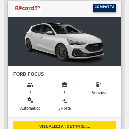
COMPATTA
FORD FOCUS
group
business_center
local_gas_station
5
3
Benzina
miscellaneous_services
login
Automatico
5 Porta
VISUALIZZA I DETTAGLI...