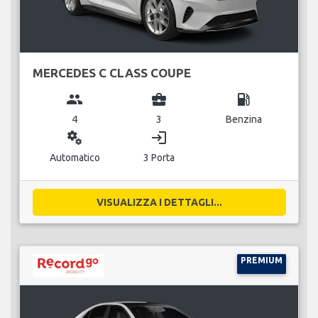
MERCEDES C CLASS COUPE
group
business_center
local_gas_station
4
3
Benzina
miscellaneous_services
login
Automatico
3 Porta
VISUALIZZA I DETTAGLI...
PREMIUM