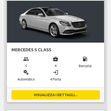
MERCEDES S CLASS
group
business_center
local_gas_station
5
4
Benzina
miscellaneous_services
login
Automatico
4 Porta
VISUALIZZA I DETTAGLI...