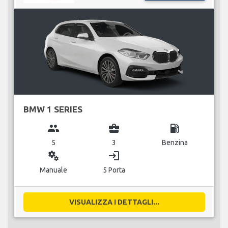
BMW 1 SERIES
group
business_center
local_gas_station
5
3
Benzina
miscellaneous_services
login
Manuale
5 Porta
VISUALIZZA I DETTAGLI...