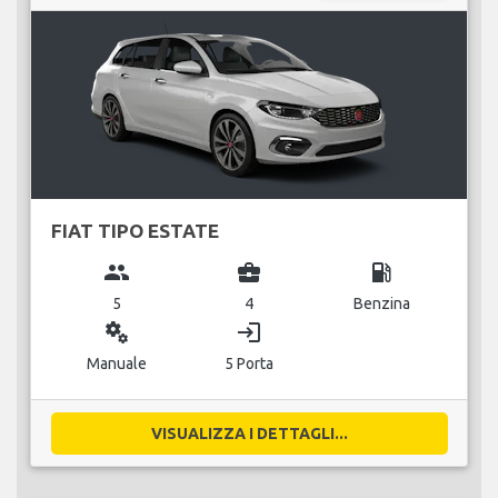
FIAT TIPO ESTATE
group
business_center
local_gas_station
5
4
Benzina
miscellaneous_services
login
Manuale
5 Porta
VISUALIZZA I DETTAGLI...