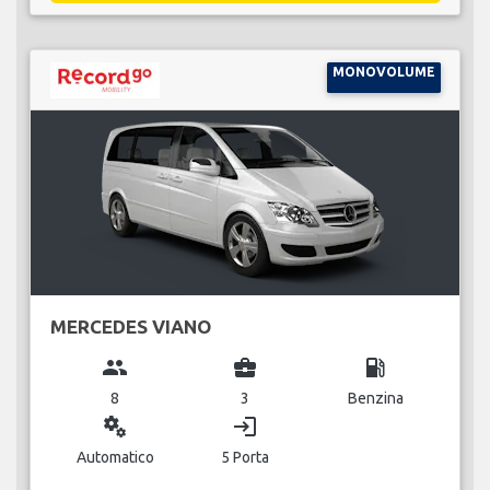
MONOVOLUME
MERCEDES VIANO
group
business_center
local_gas_station
8
3
Benzina
miscellaneous_services
login
Automatico
5 Porta