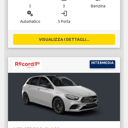
5
3
Benzina
miscellaneous_services
login
Automatico
5 Porta
VISUALIZZA I DETTAGLI...
INTERMEDIA