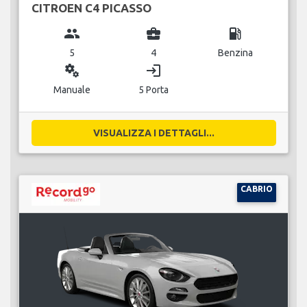
CITROEN C4 PICASSO
group
business_center
local_gas_station
5
4
Benzina
miscellaneous_services
login
Manuale
5 Porta
VISUALIZZA I DETTAGLI...
CABRIO