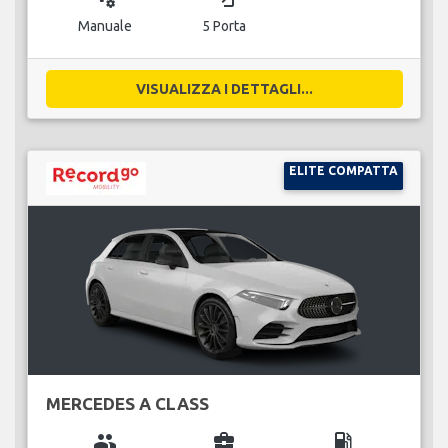
Manuale
5 Porta
VISUALIZZA I DETTAGLI...
ELITE COMPATTA
MERCEDES A CLASS
group
business_center
local_gas_station