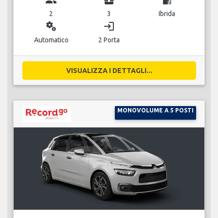
2
3
Ibrida
miscellaneous_services
login
Automatico
2 Porta
VISUALIZZA I DETTAGLI...
MONOVOLUME A 5 POSTI