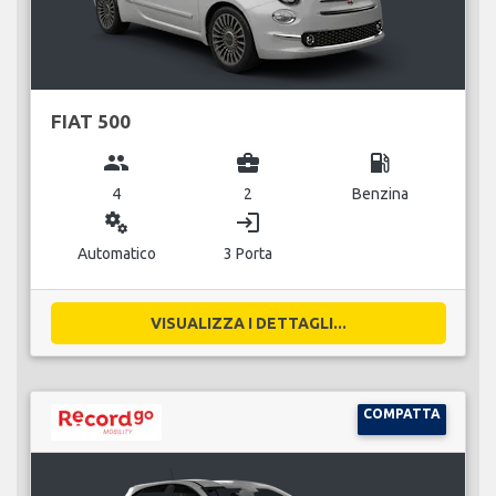
FIAT 500
group
business_center
local_gas_station
4
2
Benzina
miscellaneous_services
login
Automatico
3 Porta
VISUALIZZA I DETTAGLI...
COMPATTA