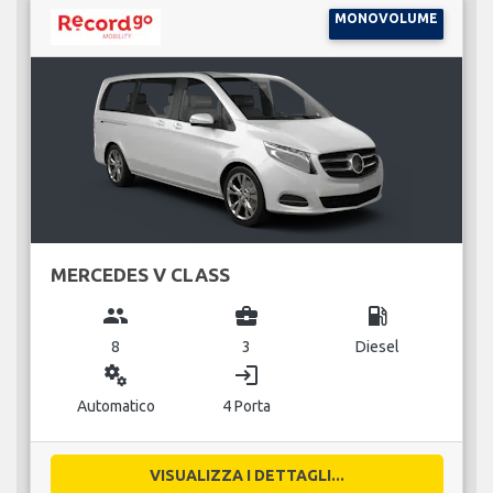
MONOVOLUME
MERCEDES V CLASS
group
business_center
local_gas_station
8
3
Diesel
miscellaneous_services
login
Automatico
4 Porta
VISUALIZZA I DETTAGLI...