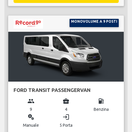
MONOVOLUME A 9 POSTI
FORD TRANSIT PASSENGERVAN
group
business_center
local_gas_station
9
4
Benzina
miscellaneous_services
login
Manuale
5 Porta