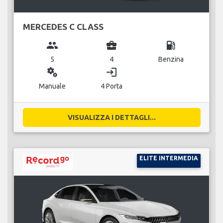
MERCEDES C CLASS
group
business_center
local_gas_station
5
4
Benzina
miscellaneous_services
login
Manuale
4 Porta
VISUALIZZA I DETTAGLI...
ELITE INTERMEDIA