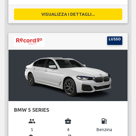
VISUALIZZA I DETTAGLI...
LUSSO
BMW 5 SERIES
group
business_center
local_gas_station
5
4
Benzina