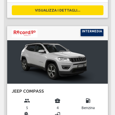
VISUALIZZA I DETTAGLI...
INTERMEDIA
JEEP COMPASS
group
business_center
local_gas_station
5
4
Benzina
miscellaneous_services
login