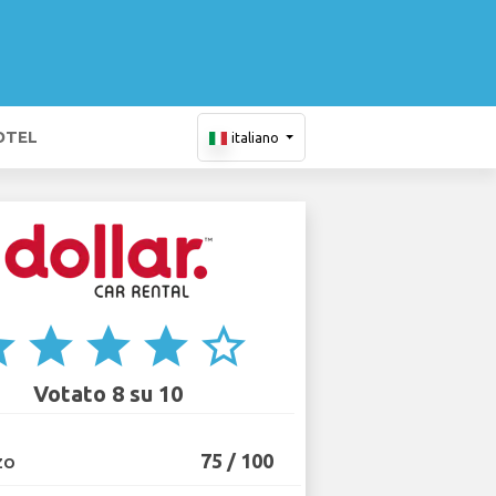
OTEL
italiano
ar
star
star
star
star_border
Votato 8 su 10
75 / 100
ZO