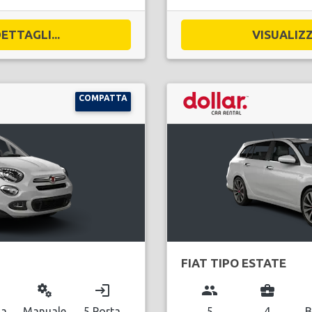
ETTAGLI...
VISUALIZZ
COMPATTA
FIAT TIPO ESTATE
miscellaneous_services
login
group
business_center
na
Manuale
5 Porta
5
4
B