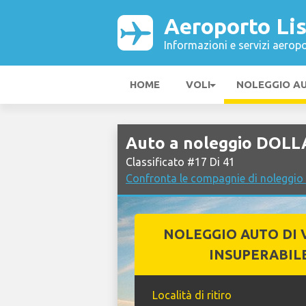
Aeroporto Li
Informazioni e servizi aeropo
HOME
VOLI
NOLEGGIO A
Auto a noleggio DOLL
Classificato #17 Di 41
Confronta le compagnie di noleggio
NOLEGGIO AUTO DI 
INSUPERABIL
Località di ritiro