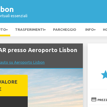
sbon
rtuali essenziali
UTO
TRASFERIMENTI
PARCHEGGIO
INFO
H
AR presso Aeroporto Lisbon
 auto su Aeroporto Lisbon
st
VALORE
E
credit_card
PREZ