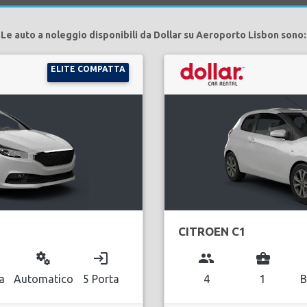
Le auto a noleggio disponibili da Dollar su Aeroporto Lisbon sono:
ELITE COMPATTA
CITROEN C1
miscellaneous_services
login
group
business_center
a
Automatico
5 Porta
4
1
B