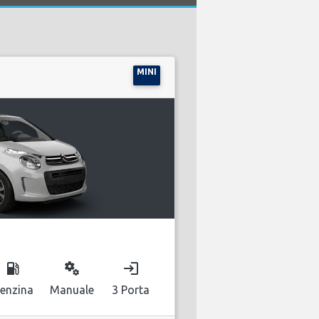
MINI
local_gas_station
miscellaneous_services
login
enzina
Manuale
3 Porta