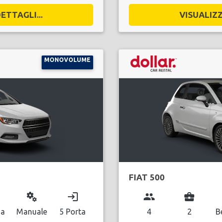
ETTAGLI...
VISUALIZZ
MONOVOLUME
FIAT 500
miscellaneous_services
login
group
business_center
na
Manuale
5 Porta
4
2
B