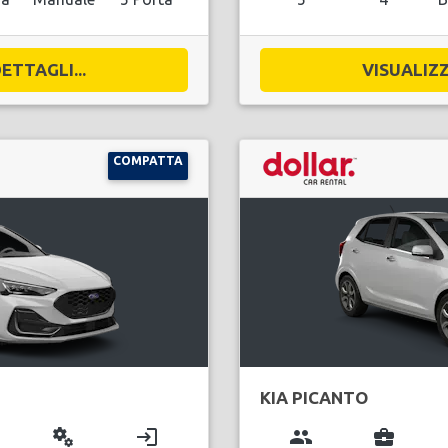
ETTAGLI...
VISUALIZZ
COMPATTA
KIA PICANTO
miscellaneous_services
login
group
business_center