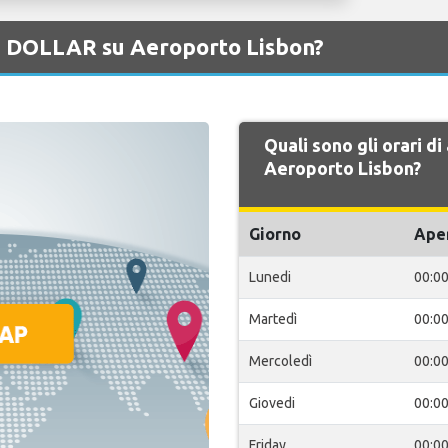
di DOLLAR su Aeroporto Lisbon?
Quali sono gli orari d
Aeroporto Lisbon?
Giorno
Ape
Lunedi
00:0
Martedì
00:0
Mercoledì
00:0
Giovedi
00:0
Friday
00:0