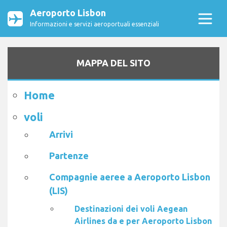
Aeroporto Lisbon
Informazioni e servizi aeroportuali essenziali
MAPPA DEL SITO
Home
voli
Arrivi
Partenze
Compagnie aeree a Aeroporto Lisbon
(LIS)
Destinazioni dei voli Aegean
Airlines da e per Aeroporto Lisbon