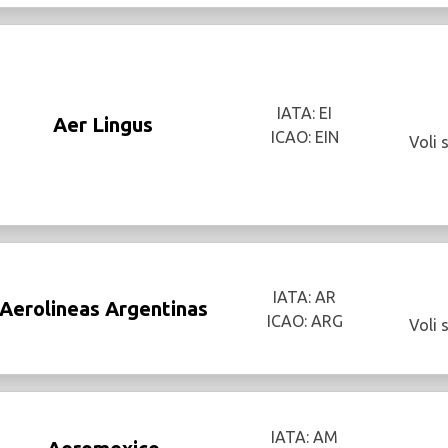
IATA: EI
Aer Lingus
ICAO: EIN
Voli 
IATA: AR
Aerolineas Argentinas
ICAO: ARG
Voli 
IATA: AM