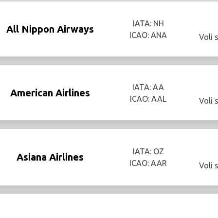
IATA: NH
All Nippon Airways
ICAO: ANA
Voli 
IATA: AA
American Airlines
ICAO: AAL
Voli 
IATA: OZ
Asiana Airlines
ICAO: AAR
Voli 