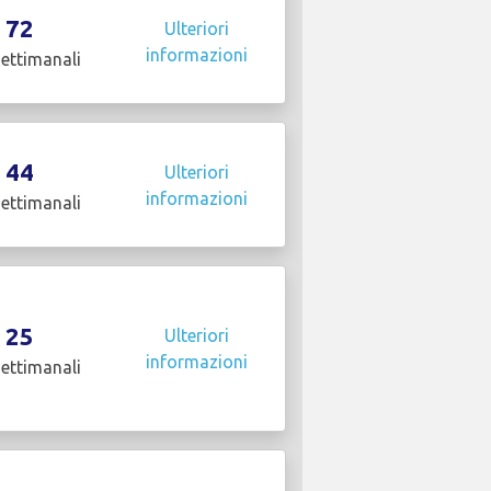
72
Ulteriori
informazioni
settimanali
44
Ulteriori
informazioni
settimanali
25
Ulteriori
informazioni
settimanali