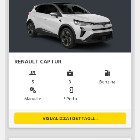
RENAULT CAPTUR
group
business_center
local_gas_station
5
3
Benzina
miscellaneous_services
login
Manuale
5 Porta
VISUALIZZA I DETTAGLI...