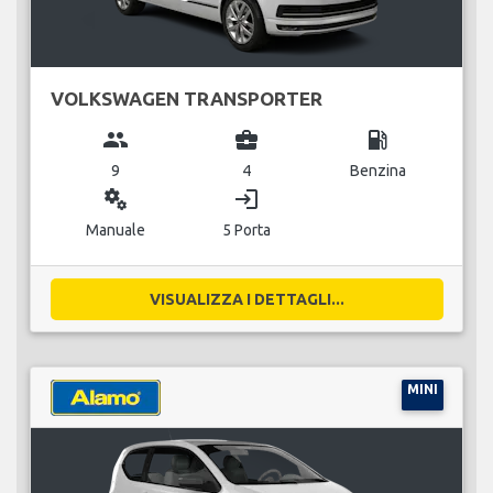
VOLKSWAGEN TRANSPORTER
group
business_center
local_gas_station
9
4
Benzina
miscellaneous_services
login
Manuale
5 Porta
VISUALIZZA I DETTAGLI...
MINI