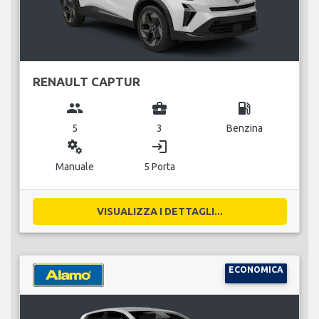
RENAULT CAPTUR
group
business_center
local_gas_station
5
3
Benzina
miscellaneous_services
login
Manuale
5 Porta
VISUALIZZA I DETTAGLI...
ECONOMICA