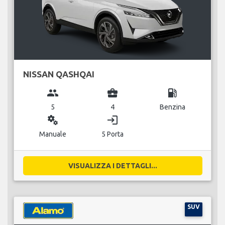
NISSAN QASHQAI
group
business_center
local_gas_station
5
4
Benzina
miscellaneous_services
login
Manuale
5 Porta
VISUALIZZA I DETTAGLI...
SUV