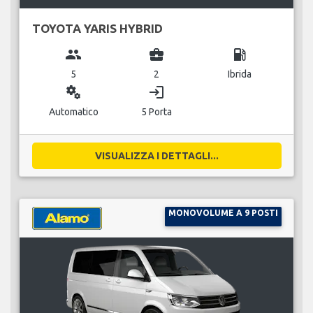
TOYOTA YARIS HYBRID
group
business_center
local_gas_station
5
2
Ibrida
miscellaneous_services
login
Automatico
5 Porta
VISUALIZZA I DETTAGLI...
MONOVOLUME A 9 POSTI