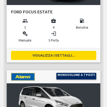
FORD FOCUS ESTATE
group
business_center
local_gas_station
5
4
Benzina
miscellaneous_services
login
Manuale
5 Porta
VISUALIZZA I DETTAGLI...
MONOVOLUME A 7 POSTI