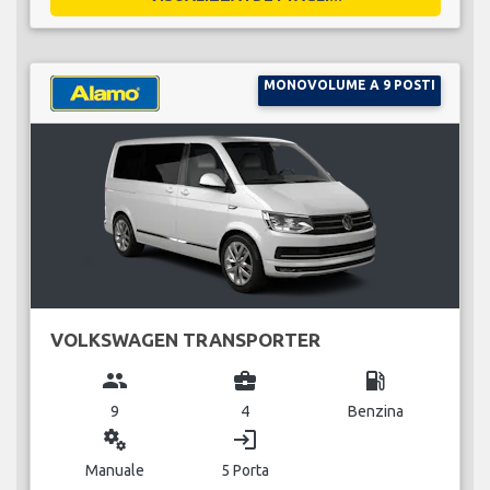
MONOVOLUME A 9 POSTI
VOLKSWAGEN TRANSPORTER
group
business_center
local_gas_station
9
4
Benzina
miscellaneous_services
login
Manuale
5 Porta