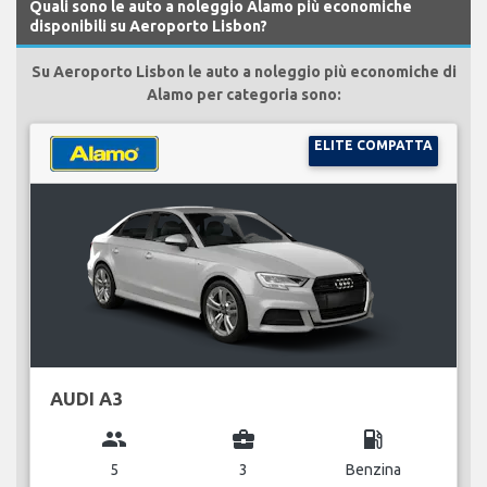
Quali sono le auto a noleggio Alamo più economiche
disponibili su Aeroporto Lisbon?
Su Aeroporto Lisbon le auto a noleggio più economiche di
Alamo per categoria sono:
ELITE COMPATTA
AUDI A3
group
business_center
local_gas_station
5
3
Benzina