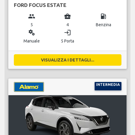
FORD FOCUS ESTATE
group
business_center
local_gas_station
5
4
Benzina
miscellaneous_services
login
Manuale
5 Porta
VISUALIZZA I DETTAGLI...
INTERMEDIA