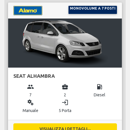
MONOVOLUME A 7 POSTI
SEAT ALHAMBRA
group
business_center
local_gas_station
7
2
Diesel
miscellaneous_services
login
Manuale
5 Porta
VISUALIZZA I DETTAGLI...