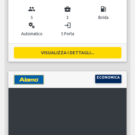
group
business_center
local_gas_station
5
3
Ibrida
miscellaneous_services
login
Automatico
5 Porta
VISUALIZZA I DETTAGLI...
ECONOMICA