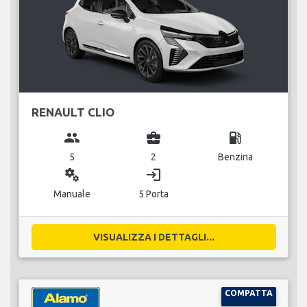
RENAULT CLIO
group
business_center
local_gas_station
5
2
Benzina
miscellaneous_services
login
Manuale
5 Porta
VISUALIZZA I DETTAGLI...
COMPATTA