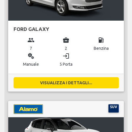
FORD GALAXY
group
business_center
local_gas_station
7
2
Benzina
miscellaneous_services
login
Manuale
5 Porta
VISUALIZZA I DETTAGLI...
SUV