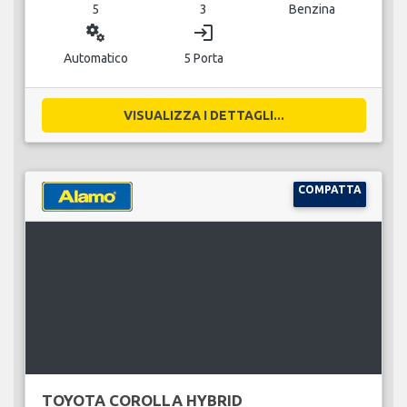
5
3
Benzina
miscellaneous_services
login
Automatico
5 Porta
VISUALIZZA I DETTAGLI...
COMPATTA
TOYOTA COROLLA HYBRID