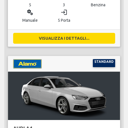
5
3
Benzina
miscellaneous_services
login
Manuale
5 Porta
VISUALIZZA I DETTAGLI...
STANDARD