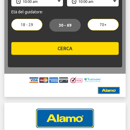
Età del guidatore:
18 - 29
70+
30 - 69
CERCA