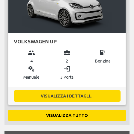
VOLKSWAGEN UP
group
business_center
local_gas_station
4
2
Benzina
miscellaneous_services
login
Manuale
3 Porta
VISUALIZZA I DETTAGLI...
VISUALIZZA TUTTO