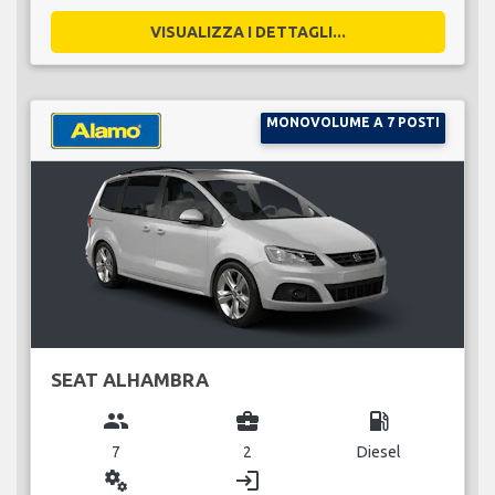
VISUALIZZA I DETTAGLI...
MONOVOLUME A 7 POSTI
SEAT ALHAMBRA
group
business_center
local_gas_station
7
2
Diesel
miscellaneous_services
login