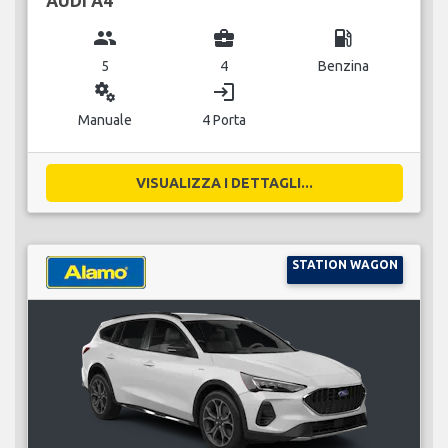
AUDI A4
group
business_center
local_gas_station
5
4
Benzina
miscellaneous_services
login
Manuale
4 Porta
VISUALIZZA I DETTAGLI...
STATION WAGON