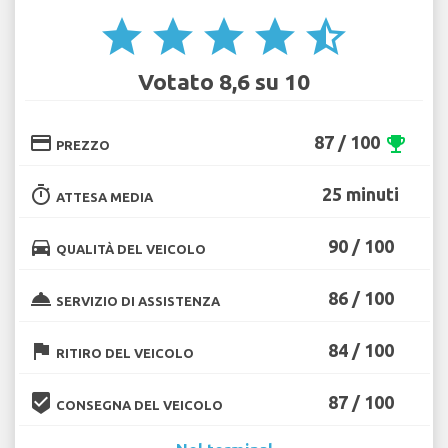
star
star
star
star
star_half
Votato 8,6 su 10
credit_card
87 / 100
emoji_events
PREZZO
timer
25 minuti
ATTESA MEDIA
directions_car
90 / 100
QUALITÀ DEL VEICOLO
room_service
86 / 100
SERVIZIO DI ASSISTENZA
flag
84 / 100
RITIRO DEL VEICOLO
beenhere
87 / 100
CONSEGNA DEL VEICOLO