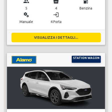
group
business_center
local_gas_station
5
4
Benzina
miscellaneous_services
login
Manuale
4 Porta
VISUALIZZA I DETTAGLI...
STATION WAGON