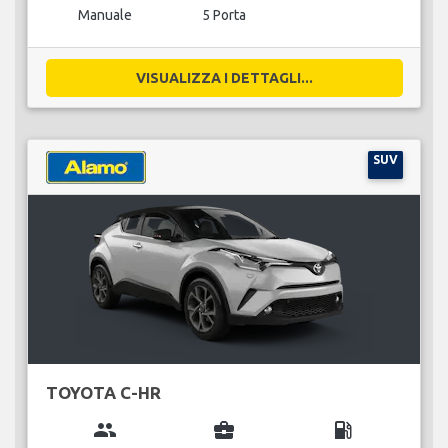
Manuale
5 Porta
VISUALIZZA I DETTAGLI...
SUV
TOYOTA C-HR
group
business_center
local_gas_station