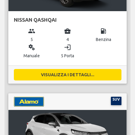
NISSAN QASHQAI
group
business_center
local_gas_station
5
4
Benzina
miscellaneous_services
login
Manuale
5 Porta
VISUALIZZA I DETTAGLI...
SUV