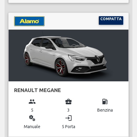
COMPATTA
RENAULT MEGANE
group
business_center
local_gas_station
5
3
Benzina
miscellaneous_services
login
Manuale
5 Porta