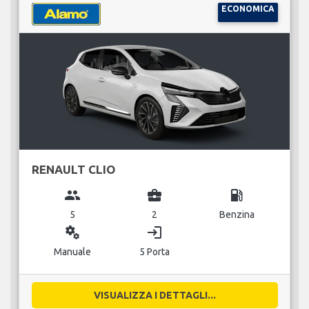
ECONOMICA
RENAULT CLIO
group
business_center
local_gas_station
5
2
Benzina
miscellaneous_services
login
Manuale
5 Porta
VISUALIZZA I DETTAGLI...