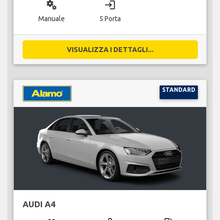
miscellaneous_services
login
Manuale
5 Porta
VISUALIZZA I DETTAGLI...
STANDARD
AUDI A4