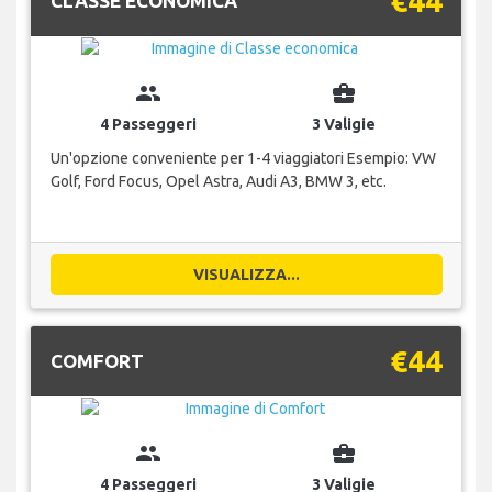
€44
CLASSE ECONOMICA
group
business_center
4 Passeggeri
3 Valigie
Un'opzione conveniente per 1-4 viaggiatori Esempio: VW
Golf, Ford Focus, Opel Astra, Audi A3, BMW 3, etc.
VISUALIZZA...
€44
COMFORT
group
business_center
4 Passeggeri
3 Valigie