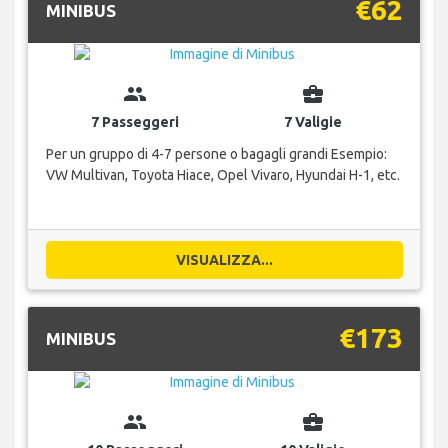
€62
MINIBUS
group
business_center
7 Passeggeri
7 Valigie
Per un gruppo di 4-7 persone o bagagli grandi Esempio:
VW Multivan, Toyota Hiace, Opel Vivaro, Hyundai H-1, etc.
VISUALIZZA...
€173
MINIBUS
group
business_center