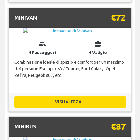
€72
MINIVAN
group
business_center
4 Passeggeri
4 Valigie
Combinazione ideale di spazio e comfort per un massimo
di 4 persone Esempio: VW Touran, Ford Galaxy, Opel
Zefira, Peugeot 807, etc.
VISUALIZZA...
€87
MINIBUS