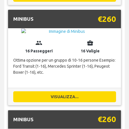
€260
MINIBUS
group
business_center
16 Passeggeri
16 Valigie
Ottima opzione per un gruppo di 10-16 persone Esempio:
Ford Transit (1-16), Mercedes Sprinter (1-16), Peugeot
Boxer (1-16), etc.
VISUALIZZA...
€260
MINIBUS