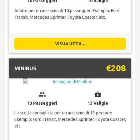
10 Passeggeri
10 Valigie
Adatto per un massimo di 10 passeggeri Esempio: Ford
Transit, Mercedes Sprinter, Toyota Coaster, etc.
VISUALIZZA...
€208
MINIBUS
group
business_center
13 Passeggeri
13 Valigie
La scelta consigliata per un massimo di 13 persone
Esempio: Ford Transit, Mercedes Sprinter, Toyota Coaster,
etc.