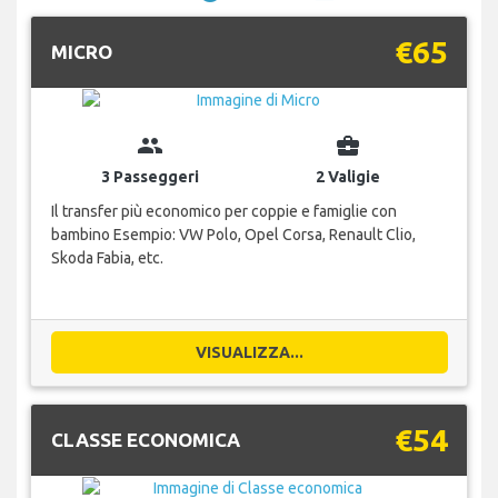
€65
MICRO
group
business_center
3 Passeggeri
2 Valigie
Il transfer più economico per coppie e famiglie con
bambino Esempio: VW Polo, Opel Corsa, Renault Clio,
Skoda Fabia, etc.
VISUALIZZA...
€54
CLASSE ECONOMICA