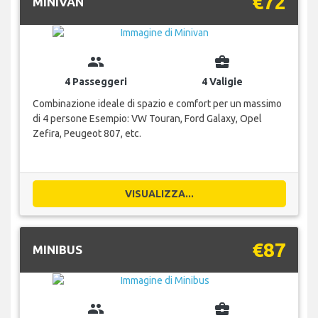
€72
MINIVAN
group
business_center
4 Passeggeri
4 Valigie
Combinazione ideale di spazio e comfort per un massimo
di 4 persone Esempio: VW Touran, Ford Galaxy, Opel
Zefira, Peugeot 807, etc.
VISUALIZZA...
€87
MINIBUS
group
business_center