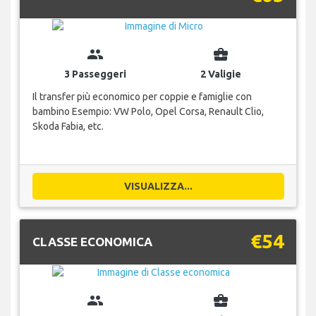
group
business_center
3 Passeggeri
2 Valigie
Il transfer più economico per coppie e famiglie con
bambino Esempio: VW Polo, Opel Corsa, Renault Clio,
Skoda Fabia, etc.
VISUALIZZA...
€54
CLASSE ECONOMICA
group
business_center