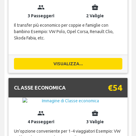
group
business_center
3 Passeggeri
2 Valigie
Il transfer più economico per coppie e famiglie con
bambino Esempio: VW Polo, Opel Corsa, Renault Clio,
Skoda Fabia, etc.
VISUALIZZA...
€54
CLASSE ECONOMICA
group
business_center
4 Passeggeri
3 Valigie
Un'opzione conveniente per 1-4 viaggiatori Esempio: VW