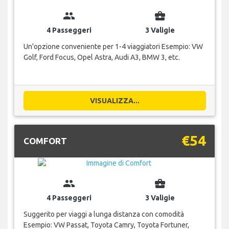
group
business_center
4 Passeggeri
3 Valigie
Un'opzione conveniente per 1-4 viaggiatori Esempio: VW
Golf, Ford Focus, Opel Astra, Audi A3, BMW 3, etc.
VISUALIZZA...
€54
COMFORT
group
business_center
4 Passeggeri
3 Valigie
Suggerito per viaggi a lunga distanza con comodità
Esempio: VW Passat, Toyota Camry, Toyota Fortuner,