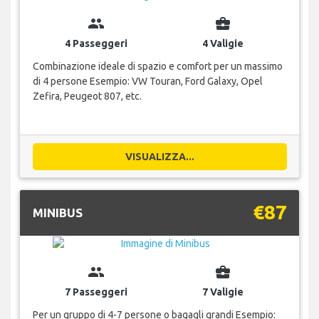
group
business_center
4 Passeggeri
4 Valigie
Combinazione ideale di spazio e comfort per un massimo
di 4 persone Esempio: VW Touran, Ford Galaxy, Opel
Zefira, Peugeot 807, etc.
VISUALIZZA...
€87
MINIBUS
group
business_center
7 Passeggeri
7 Valigie
Per un gruppo di 4-7 persone o bagagli grandi Esempio: