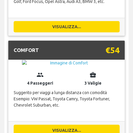
Golf, Ford Focus, Opel Astra, Audi A3, BMW 3, etc.
VISUALIZZA...
€54
COMFORT
group
business_center
4 Passeggeri
3 Valigie
Suggerito per viaggi a lunga distanza con comodità
Esempio: VW Passat, Toyota Camry, Toyota Fortuner,
Chevrolet Suburban, etc.
VISUALIZZA...