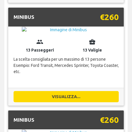
€260
MINIBUS
group
business_center
13 Passeggeri
13 Valigie
La scelta consigliata per un massimo di 13 persone
Esempio: Ford Transit, Mercedes Sprinter, Toyota Coaster,
etc.
VISUALIZZA...
€260
MINIBUS