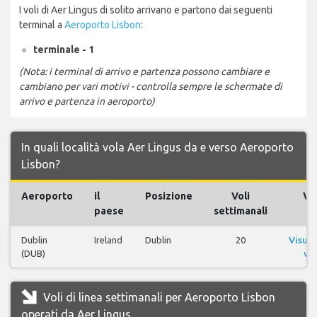
I voli di Aer Lingus di solito arrivano e partono dai seguenti
terminal a
Aeroporto Lisbon
:
terminale - 1
(Nota: i terminal di arrivo e partenza possono cambiare e
cambiano per vari motivi - controlla sempre le schermate di
arrivo e partenza in aeroporto)
In quali località vola Aer Lingus da e verso Aeroporto
Lisbon?
Aeroporto
il
Posizione
Voli
Vol
paese
settimanali
Dublin
Ireland
Dublin
20
Visual
(DUB)
vol
Voli di linea settimanali per Aeroporto Lisbon
operati da Aer Lingus